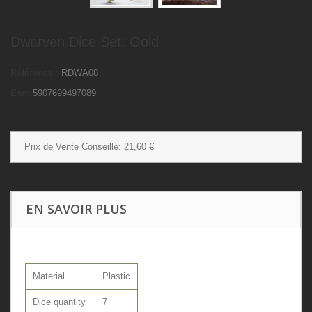
Dwarven Dice Set: Gold
Référence :
RDWA08
Ean:
5907699497089
Prix de Vente Conseillé:
21,60 €
EN SAVOIR PLUS
Material
Plastic
Dice quantity
7