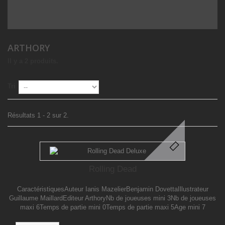
ARTHORY
Il y a 2 produits.
Tri
Résultats 1 - 2 sur 2.
Rolling Dead
CaractéristiquesAuteur Ianis MazelierBenjamin DovettaIllustrateur
Guillaume MaillardEditeur ArthoryNb de joueuses mini 3Nb de joueuses
maxi 6Temps de partie mini 0Temps de partie maxi 5Age mini 7