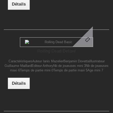
Détails
Rolling Dead Deluxe
CaractéristiquesAuteur Ianis MazelierBenjamin DovettaIllustrateur
Guillaume MaillardEditeur ArthoryNb de joueuses mini 3Nb de joueuses
maxi 6Temps de partie mini 0Temps de partie maxi 5Age mini 7
Détails