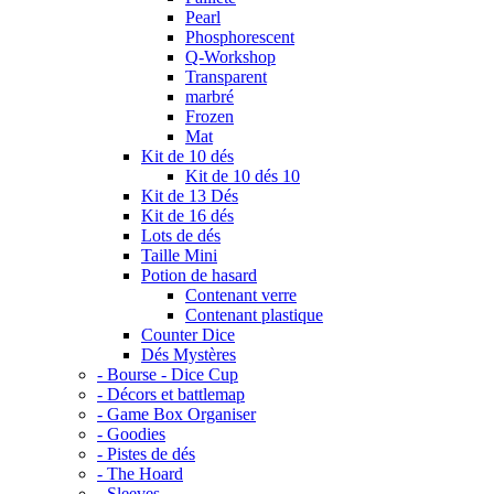
Pearl
Phosphorescent
Q-Workshop
Transparent
marbré
Frozen
Mat
Kit de 10 dés
Kit de 10 dés 10
Kit de 13 Dés
Kit de 16 dés
Lots de dés
Taille Mini
Potion de hasard
Contenant verre
Contenant plastique
Counter Dice
Dés Mystères
- Bourse - Dice Cup
- Décors et battlemap
- Game Box Organiser
- Goodies
- Pistes de dés
- The Hoard
- Sleeves