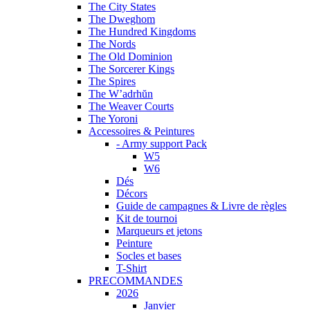
The City States
The Dweghom
The Hundred Kingdoms
The Nords
The Old Dominion
The Sorcerer Kings
The Spires
The W’adrhŭn
The Weaver Courts
The Yoroni
Accessoires & Peintures
- Army support Pack
W5
W6
Dés
Décors
Guide de campagnes & Livre de règles
Kit de tournoi
Marqueurs et jetons
Peinture
Socles et bases
T-Shirt
PRECOMMANDES
2026
Janvier