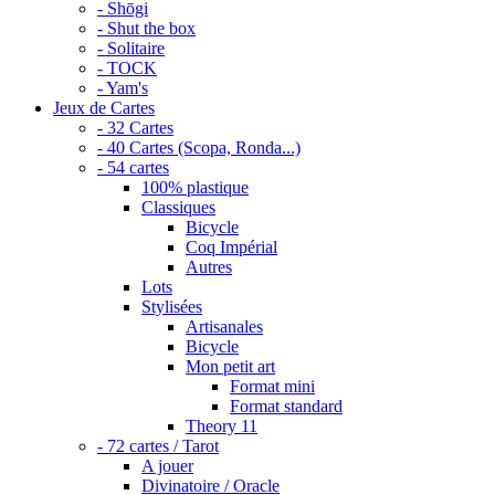
- Shōgi
- Shut the box
- Solitaire
- TOCK
- Yam's
Jeux de Cartes
- 32 Cartes
- 40 Cartes (Scopa, Ronda...)
- 54 cartes
100% plastique
Classiques
Bicycle
Coq Impérial
Autres
Lots
Stylisées
Artisanales
Bicycle
Mon petit art
Format mini
Format standard
Theory 11
- 72 cartes / Tarot
A jouer
Divinatoire / Oracle