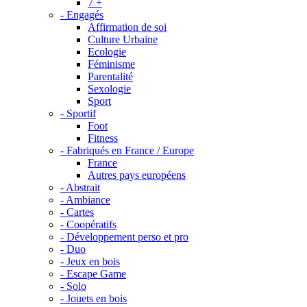
7 +
- Engagés
Affirmation de soi
Culture Urbaine
Ecologie
Féminisme
Parentalité
Sexologie
Sport
- Sportif
Foot
Fitness
- Fabriqués en France / Europe
France
Autres pays européens
- Abstrait
- Ambiance
- Cartes
- Coopératifs
- Développement perso et pro
- Duo
- Jeux en bois
- Escape Game
- Solo
- Jouets en bois