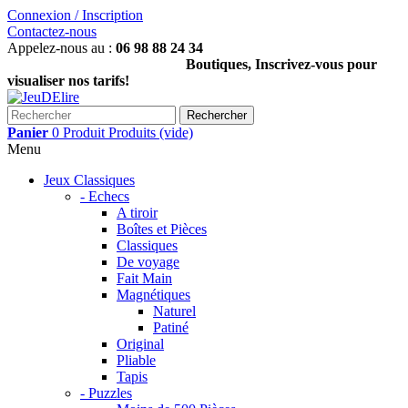
Connexion / Inscription
Contactez-nous
Appelez-nous au :
06 98 88 24 34
Boutiques, Inscrivez-vous pour
visualiser nos tarifs!
Rechercher
Panier
0
Produit
Produits
(vide)
Menu
Jeux Classiques
- Echecs
A tiroir
Boîtes et Pièces
Classiques
De voyage
Fait Main
Magnétiques
Naturel
Patiné
Original
Pliable
Tapis
- Puzzles