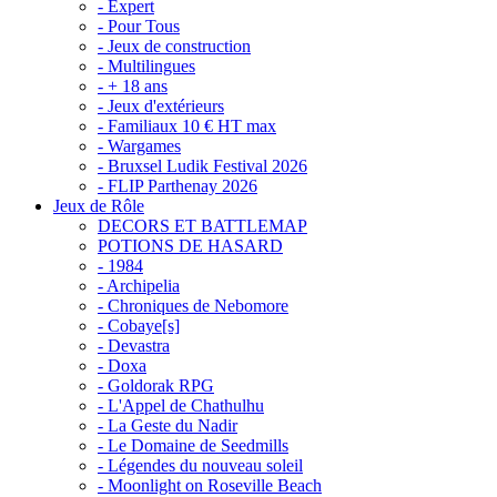
- Expert
- Pour Tous
- Jeux de construction
- Multilingues
- + 18 ans
- Jeux d'extérieurs
- Familiaux 10 € HT max
- Wargames
- Bruxsel Ludik Festival 2026
- FLIP Parthenay 2026
Jeux de Rôle
DECORS ET BATTLEMAP
POTIONS DE HASARD
- 1984
- Archipelia
- Chroniques de Nebomore
- Cobaye[s]
- Devastra
- Doxa
- Goldorak RPG
- L'Appel de Chathulhu
- La Geste du Nadir
- Le Domaine de Seedmills
- Légendes du nouveau soleil
- Moonlight on Roseville Beach