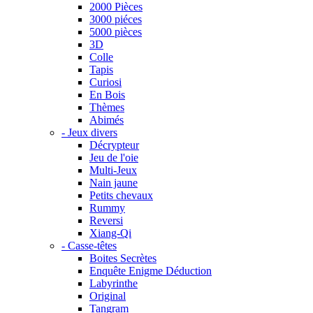
2000 Pièces
3000 piéces
5000 pièces
3D
Colle
Tapis
Curiosi
En Bois
Thèmes
Abimés
- Jeux divers
Décrypteur
Jeu de l'oie
Multi-Jeux
Nain jaune
Petits chevaux
Rummy
Reversi
Xiang-Qi
- Casse-têtes
Boites Secrètes
Enquête Enigme Déduction
Labyrinthe
Original
Tangram