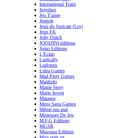
International Team
Invedars
Jeu T'aime
Jeunoh
Jeux du Suricate (Les)
Jeux FK
Jolly Dutch
JOODINI éditions
Jumo Editions
L'Eclap
Ludically
Ludomix
Lutra Games
Mad Party Games
Maiikido
Magie Story
Mario Invest
Matagot
Mens Sana Games
Même pas mal
Meneuses De Jeu
M.F.G Editions
MGSR
Miaouuu Editiion
Mon petit art