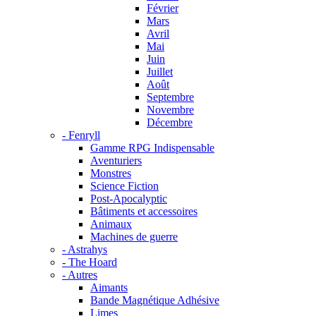
Février
Mars
Avril
Mai
Juin
Juillet
Août
Septembre
Novembre
Décembre
- Fenryll
Gamme RPG Indispensable
Aventuriers
Monstres
Science Fiction
Post-Apocalyptic
Bâtiments et accessoires
Animaux
Machines de guerre
- Astrahys
- The Hoard
- Autres
Aimants
Bande Magnétique Adhésive
Limes