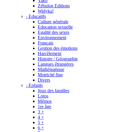
Yako
Zébulon Editions
Widyka!
- Educatifs
Culture générale
Education sexuelle
Egalité des sexes
Environnement
Français
Gestion des émotions
Harcèlement
Histoire / Géographie
Langues étrangères
Mathématique
Motricité fine
Divers
- Enfants
Jeux des familles
Lotos
Mémos
1er âge
3 +
4 +
5 +
6 +