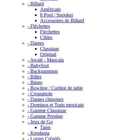
- Billard
Américain
8 Pool / Snooker
Accessoires de Billard
- Fléchettes
Flechettes
Cibles
- Dames
Classique
Original
- Awalé - Mancala
- Babyfoot
- Backgammon
- Billes
- Bingo
- Bowling / Curling de table
- Croquinole
- Dames chinoises
- Dominos et Train mexicain
- Gamme Classique
- Gamme Prestige
- Jeux de Go
Tapis
- Kendama
- Loisirs Créatifs