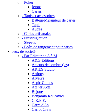
- Poker
Jetons
Cartes
- Tapis et accessoires
Batteur/Mélangeur de cartes
Tapis
Autres
- Cartes artisanales
- Prestidigitation
- Sleeves
- Boîte de rangement pour cartes
Jeux de société
- Par Editeur de A à M
A&G Editions
Acteurs de l'ombre (les)
ARIES Studio
Arthory
Arvelys
Aspic Games
Atelier Acta
Bejoue
Benjamin Roucayrol
C.R.E.E.
Carré d'As
Carrot Crew