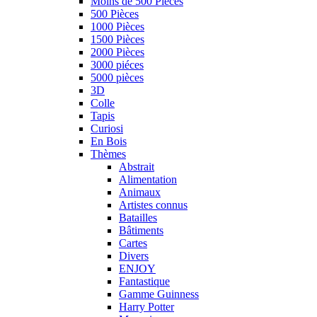
Moins de 500 Pièces
500 Pièces
1000 Pièces
1500 Pièces
2000 Pièces
3000 piéces
5000 pièces
3D
Colle
Tapis
Curiosi
En Bois
Thèmes
Abstrait
Alimentation
Animaux
Artistes connus
Batailles
Bâtiments
Cartes
Divers
ENJOY
Fantastique
Gamme Guinness
Harry Potter