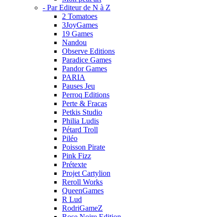
- Par Editeur de N à Z
2 Tomatoes
3JoyGames
19 Games
Nandou
Observe Editions
Paradice Games
Pandor Games
PARIA
Pauses Jeu
Perroq Editions
Perte & Fracas
Petkis Studio
Philia Ludis
Pétard Troll
Piléo
Poisson Pirate
Pink Fizz
Prétexte
Projet Cartylion
Reroll Works
QueenGames
R Lud
RodriGameZ
Rose Noire Edition