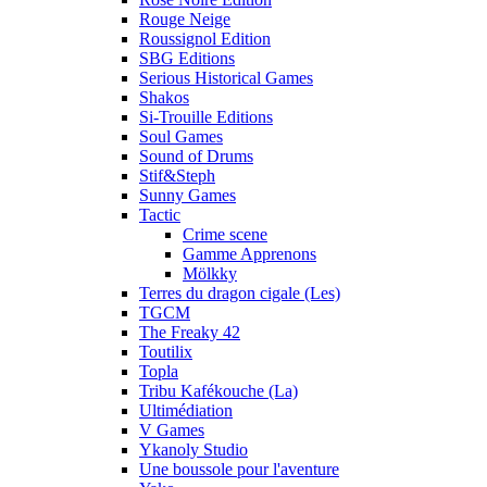
Rouge Neige
Roussignol Edition
SBG Editions
Serious Historical Games
Shakos
Si-Trouille Editions
Soul Games
Sound of Drums
Stif&Steph
Sunny Games
Tactic
Crime scene
Gamme Apprenons
Mölkky
Terres du dragon cigale (Les)
TGCM
The Freaky 42
Toutilix
Topla
Tribu Kafékouche (La)
Ultimédiation
V Games
Ykanoly Studio
Une boussole pour l'aventure