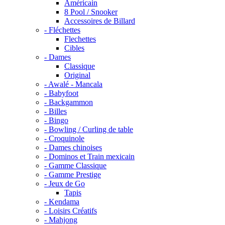
Américain
8 Pool / Snooker
Accessoires de Billard
- Fléchettes
Flechettes
Cibles
- Dames
Classique
Original
- Awalé - Mancala
- Babyfoot
- Backgammon
- Billes
- Bingo
- Bowling / Curling de table
- Croquinole
- Dames chinoises
- Dominos et Train mexicain
- Gamme Classique
- Gamme Prestige
- Jeux de Go
Tapis
- Kendama
- Loisirs Créatifs
- Mahjong