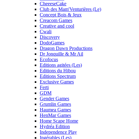
CheeeseCake
Club des Mam'Venturières (Le)
Concept Bois & Jeux
Creacom Games
Creative and cool
Cwali
Discovery
DodoGames
Dragon Dawn Productions
Dr Jonquille & Mr Ail
Ecofocus
Editions agitées (Les)
Editions du Hibou
Editions Spectrum
Exclusive Games
Ferti
GDM
Gender Games
Grumlin Games
Haumea Games
HenMar Games
Home Scape Home
Hydréa Edition
Independence Play
Ingérables (Les)