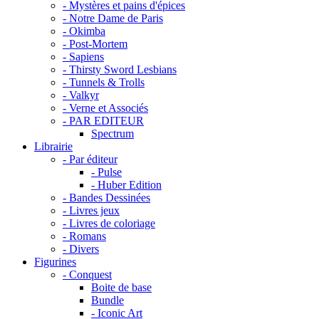
- Mystères et pains d'épices
- Notre Dame de Paris
- Okimba
- Post-Mortem
- Sapiens
- Thirsty Sword Lesbians
- Tunnels & Trolls
- Valkyr
- Verne et Associés
- PAR EDITEUR
Spectrum
Librairie
- Par éditeur
- Pulse
- Huber Edition
- Bandes Dessinées
- Livres jeux
- Livres de coloriage
- Romans
- Divers
Figurines
- Conquest
Boite de base
Bundle
- Iconic Art