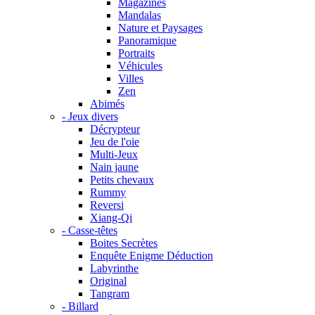
Magazines
Mandalas
Nature et Paysages
Panoramique
Portraits
Véhicules
Villes
Zen
Abimés
- Jeux divers
Décrypteur
Jeu de l'oie
Multi-Jeux
Nain jaune
Petits chevaux
Rummy
Reversi
Xiang-Qi
- Casse-têtes
Boites Secrètes
Enquête Enigme Déduction
Labyrinthe
Original
Tangram
- Billard