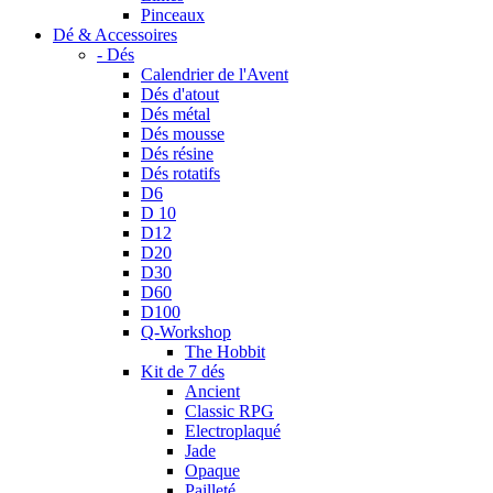
Pinceaux
Dé & Accessoires
- Dés
Calendrier de l'Avent
Dés d'atout
Dés métal
Dés mousse
Dés résine
Dés rotatifs
D6
D 10
D12
D20
D30
D60
D100
Q-Workshop
The Hobbit
Kit de 7 dés
Ancient
Classic RPG
Electroplaqué
Jade
Opaque
Pailleté