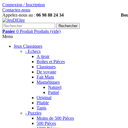
Connexion / Inscription
Contactez-nous
Appelez-nous au :
06 98 88 24 34
Boutiques, Inscrivez-
Rechercher
Panier
0
Produit
Produits
(vide)
Menu
Jeux Classiques
- Echecs
A tiroir
Boîtes et Pièces
Classiques
De voyage
Fait Main
Magnétiques
Naturel
Patiné
Original
Pliable
Tapis
- Puzzles
Moins de 500 Pièces
500 Pièces