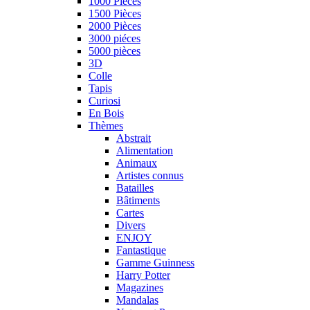
1000 Pièces
1500 Pièces
2000 Pièces
3000 piéces
5000 pièces
3D
Colle
Tapis
Curiosi
En Bois
Thèmes
Abstrait
Alimentation
Animaux
Artistes connus
Batailles
Bâtiments
Cartes
Divers
ENJOY
Fantastique
Gamme Guinness
Harry Potter
Magazines
Mandalas