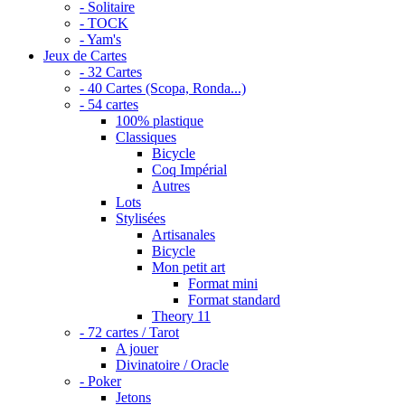
- Solitaire
- TOCK
- Yam's
Jeux de Cartes
- 32 Cartes
- 40 Cartes (Scopa, Ronda...)
- 54 cartes
100% plastique
Classiques
Bicycle
Coq Impérial
Autres
Lots
Stylisées
Artisanales
Bicycle
Mon petit art
Format mini
Format standard
Theory 11
- 72 cartes / Tarot
A jouer
Divinatoire / Oracle
- Poker
Jetons