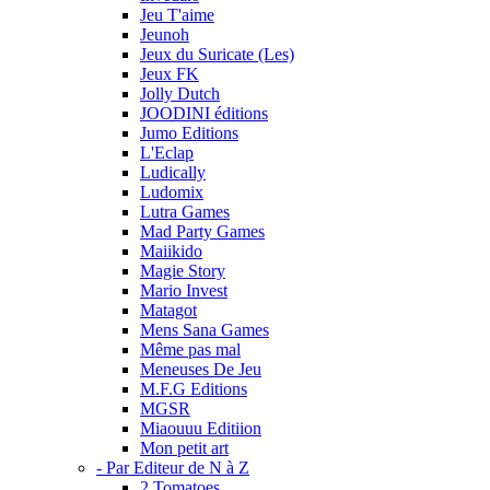
Jeu T'aime
Jeunoh
Jeux du Suricate (Les)
Jeux FK
Jolly Dutch
JOODINI éditions
Jumo Editions
L'Eclap
Ludically
Ludomix
Lutra Games
Mad Party Games
Maiikido
Magie Story
Mario Invest
Matagot
Mens Sana Games
Même pas mal
Meneuses De Jeu
M.F.G Editions
MGSR
Miaouuu Editiion
Mon petit art
- Par Editeur de N à Z
2 Tomatoes