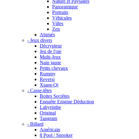
Nature et Paysages
Panoramique
Portraits
Véhicules
Villes
Zen
Abimés
- Jeux divers
Décrypteur
Jeu de l'oie
Multi-Jeux
Nain jaune
Petits chevaux
Rummy
Reversi
Xiang-Qi
- Casse-têtes
Boites Secrètes
Enquête Enigme Déduction
Labyrinthe
Original
Tangram
- Billard
Américain
8 Pool / Snooker