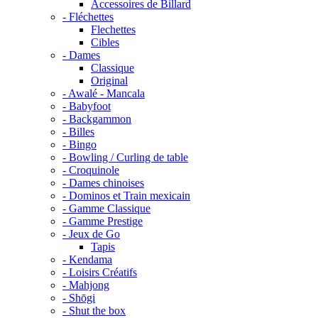
Accessoires de Billard
- Fléchettes
Flechettes
Cibles
- Dames
Classique
Original
- Awalé - Mancala
- Babyfoot
- Backgammon
- Billes
- Bingo
- Bowling / Curling de table
- Croquinole
- Dames chinoises
- Dominos et Train mexicain
- Gamme Classique
- Gamme Prestige
- Jeux de Go
Tapis
- Kendama
- Loisirs Créatifs
- Mahjong
- Shōgi
- Shut the box