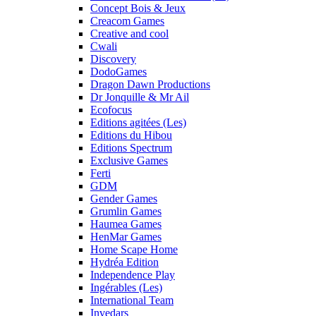
Concept Bois & Jeux
Creacom Games
Creative and cool
Cwali
Discovery
DodoGames
Dragon Dawn Productions
Dr Jonquille & Mr Ail
Ecofocus
Editions agitées (Les)
Editions du Hibou
Editions Spectrum
Exclusive Games
Ferti
GDM
Gender Games
Grumlin Games
Haumea Games
HenMar Games
Home Scape Home
Hydréa Edition
Independence Play
Ingérables (Les)
International Team
Invedars