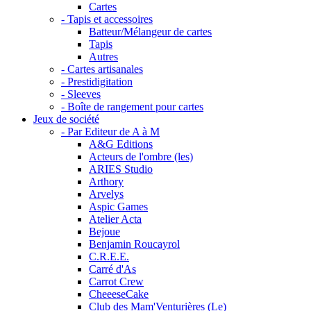
Cartes
- Tapis et accessoires
Batteur/Mélangeur de cartes
Tapis
Autres
- Cartes artisanales
- Prestidigitation
- Sleeves
- Boîte de rangement pour cartes
Jeux de société
- Par Editeur de A à M
A&G Editions
Acteurs de l'ombre (les)
ARIES Studio
Arthory
Arvelys
Aspic Games
Atelier Acta
Bejoue
Benjamin Roucayrol
C.R.E.E.
Carré d'As
Carrot Crew
CheeeseCake
Club des Mam'Venturières (Le)