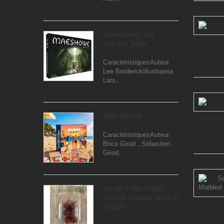
Maeshowe : An
Orkney Saga
CaractéristiquesAuteur
Lee BroderickIllustrateur
Lars...
After Beach
CaractéristiquesAuteur
Brice Girod , Sébastien
Girod...
set de 7 dés motifs
volutes opaque noirs et
rouges