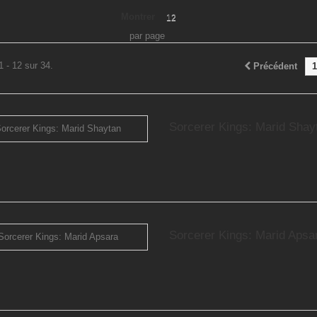
Montrer
12
par page
1 - 12 sur 34.
Précédent
1
Sorcerer Kings: Marid Shay
Sorcerer Kings: Marid Apsa