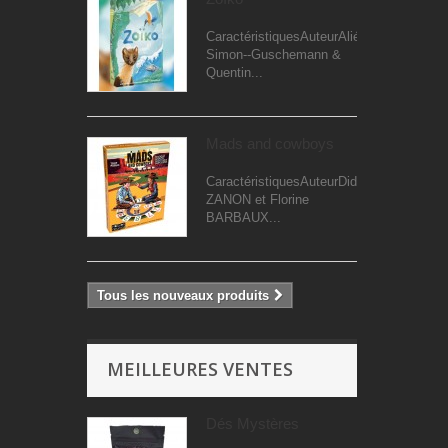
CaractéristiquesAuteurAliénor
Simon--Guschemann &
Quentin...
Mads and cowboys
CaractéristiquesAuteurDidier
ZANON et Florine
BARBAUX...
Tous les nouveaux produits
MEILLEURES VENTES
Dés Mystères