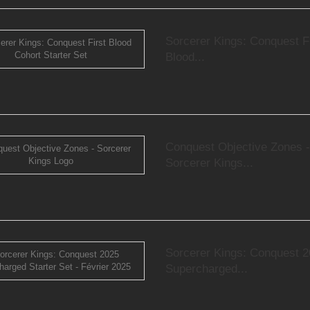
Sorcerer Kings: Conquest Fi
Blood...
Conquest Objective Zones -
Sorcerer Kings...
Sorcerer Kings: Conquest 
Supercharged...