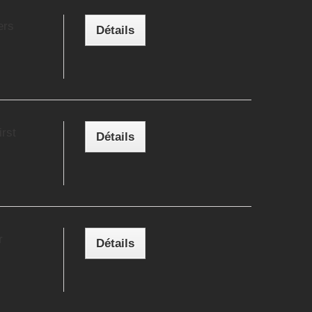
ers
Détails
rst
Détails
r
Détails