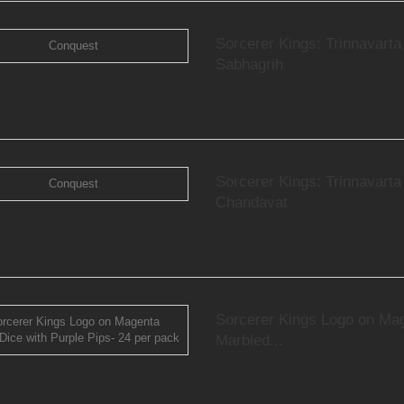
Sorcerer Kings: Trinnavarta
Sabhagrih
Sorcerer Kings: Trinnavarta
Chandavat
Sorcerer Kings Logo on Ma
Marbled...