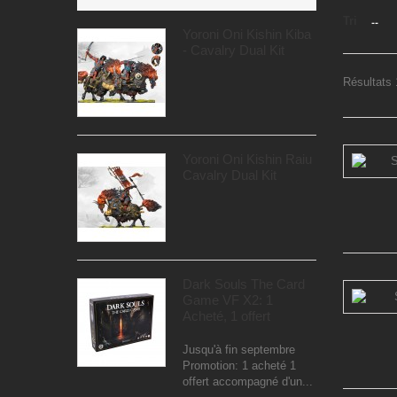
Tri
--
Yoroni Oni Kishin Kiba
- Cavalry Dual Kit
Résultats 
Yoroni Oni Kishin Raiu
Cavalry Dual Kit
Dark Souls The Card
Game VF X2: 1
Acheté, 1 offert
Jusqu'à fin septembre
Promotion: 1 acheté 1
offert accompagné d'un...