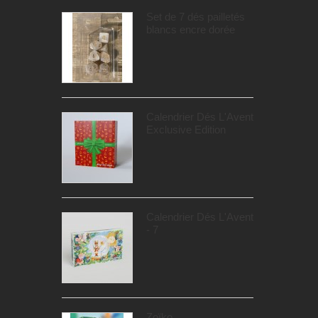
Set de 7 dés pailletés
blancs encre dorée
Calendrier Dés L'Avent
Exclusive Edition
Calendrier Dés L'Avent
- 7
Zoïko