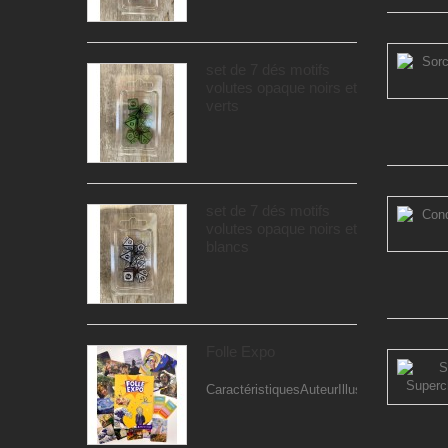
set de 7 dés motifs
volutes opaque noirs et
verts
set de 7 dés motifs
volutes opaque noirs et
blancs
Folle Expo
CaractéristiquesAuteurIllustrateur...