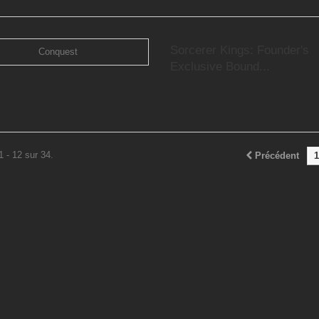
Sorcerer Kings: Founder's
Exclusive Bound...
1 - 12 sur 34.
Précédent
1