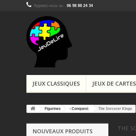
Appelez-nous au :
06 98 88 24 34
Boutiques, Ins
JEUX CLASSIQUES
JEUX DE CARTES
Figurines
- Conquest
The Sorcerer Kings
THE S
NOUVEAUX PRODUITS