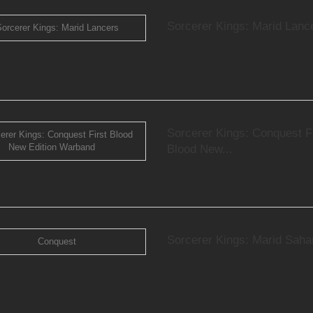
Sorcerer Kings: Marid Lanc
.
Sorcerer Kings: Conquest Fi
Blood New...
Sorcerer Kings: Marid Saha