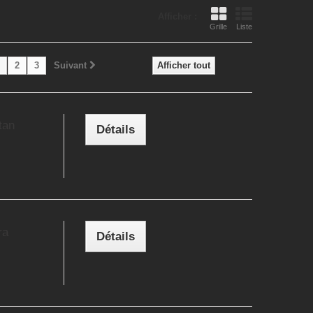
Afficher :
Grille
Liste
2
3
Suivant
Afficher tout
tan
Détails
ra
Détails