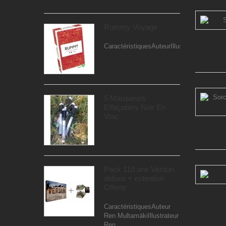
Rummy Voyage
CaractéristiquesAuteurIllustrateurEditeur..
5 Marqueurs
Effaçables Noir En
Vrac
Pack 110 ans Verdun
deluxe + extention
Offerte
CaractéristiquesAuteur
Ren MultamäkiIllustrateur
Ren...