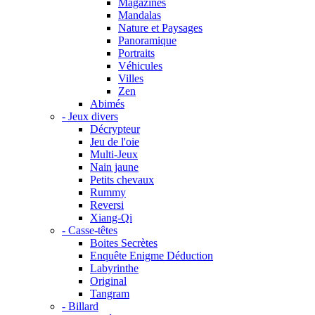
Magazines
Mandalas
Nature et Paysages
Panoramique
Portraits
Véhicules
Villes
Zen
Abimés
- Jeux divers
Décrypteur
Jeu de l'oie
Multi-Jeux
Nain jaune
Petits chevaux
Rummy
Reversi
Xiang-Qi
- Casse-têtes
Boites Secrètes
Enquête Enigme Déduction
Labyrinthe
Original
Tangram
- Billard