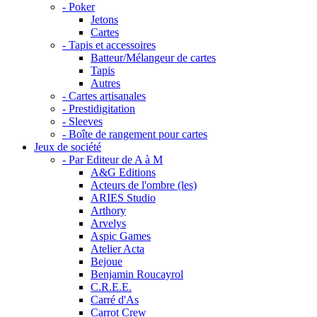
- Poker
Jetons
Cartes
- Tapis et accessoires
Batteur/Mélangeur de cartes
Tapis
Autres
- Cartes artisanales
- Prestidigitation
- Sleeves
- Boîte de rangement pour cartes
Jeux de société
- Par Editeur de A à M
A&G Editions
Acteurs de l'ombre (les)
ARIES Studio
Arthory
Arvelys
Aspic Games
Atelier Acta
Bejoue
Benjamin Roucayrol
C.R.E.E.
Carré d'As
Carrot Crew