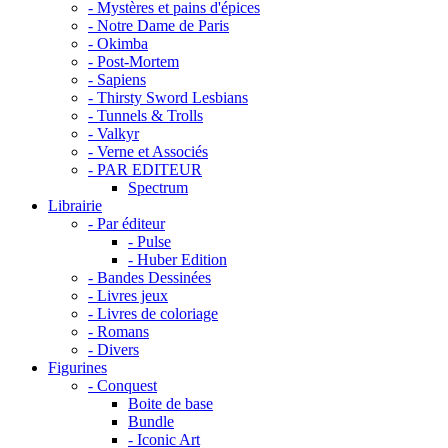
- Mystères et pains d'épices
- Notre Dame de Paris
- Okimba
- Post-Mortem
- Sapiens
- Thirsty Sword Lesbians
- Tunnels & Trolls
- Valkyr
- Verne et Associés
- PAR EDITEUR
Spectrum
Librairie
- Par éditeur
- Pulse
- Huber Edition
- Bandes Dessinées
- Livres jeux
- Livres de coloriage
- Romans
- Divers
Figurines
- Conquest
Boite de base
Bundle
- Iconic Art