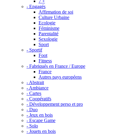
7 +
- Engagés
Affirmation de soi
Culture Urbaine
Ecologie
Féminisme
Parentalité
Sexologie
Sport
- Sportif
Foot
Fitness
- Fabriqués en France / Europe
France
Autres pays européens
- Abstrait
- Ambiance
- Cartes
- Coopératifs
- Développement perso et pro
- Duo
- Jeux en bois
- Escape Game
- Solo
- Jouets en bois