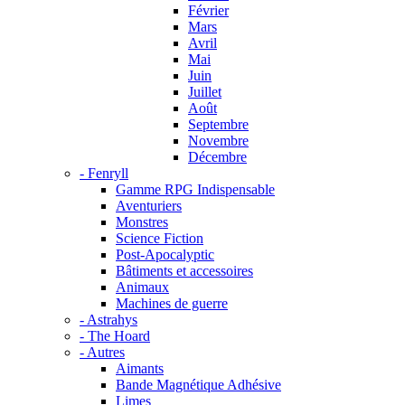
Février
Mars
Avril
Mai
Juin
Juillet
Août
Septembre
Novembre
Décembre
- Fenryll
Gamme RPG Indispensable
Aventuriers
Monstres
Science Fiction
Post-Apocalyptic
Bâtiments et accessoires
Animaux
Machines de guerre
- Astrahys
- The Hoard
- Autres
Aimants
Bande Magnétique Adhésive
Limes