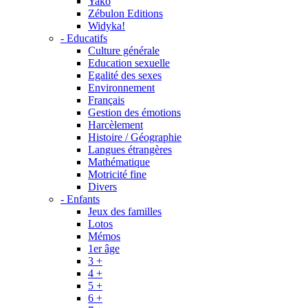
Yako
Zébulon Editions
Widyka!
- Educatifs
Culture générale
Education sexuelle
Egalité des sexes
Environnement
Français
Gestion des émotions
Harcèlement
Histoire / Géographie
Langues étrangères
Mathématique
Motricité fine
Divers
- Enfants
Jeux des familles
Lotos
Mémos
1er âge
3 +
4 +
5 +
6 +