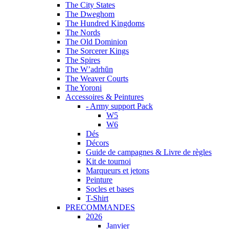
The City States
The Dweghom
The Hundred Kingdoms
The Nords
The Old Dominion
The Sorcerer Kings
The Spires
The W’adrhŭn
The Weaver Courts
The Yoroni
Accessoires & Peintures
- Army support Pack
W5
W6
Dés
Décors
Guide de campagnes & Livre de règles
Kit de tournoi
Marqueurs et jetons
Peinture
Socles et bases
T-Shirt
PRECOMMANDES
2026
Janvier