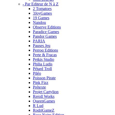
- Par Editeur de N à Z
2 Tomatoes
3JoyGames
19 Games
Nandou
Observe Editions
Paradice Games
Pandor Games
PARIA
Pauses Jeu
Perroq Editions
Perte & Fracas
Petkis Studio
Philia Ludis
Pétard Troll
Piléo
Poisson Pirate
Pink Fizz
Prétexte
Projet Cartylion
Reroll Works
QueenGames
R Lud
RodriGameZ
Rose Noire Edition