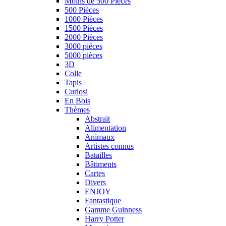
Moins de 500 Pièces
500 Pièces
1000 Pièces
1500 Pièces
2000 Pièces
3000 piéces
5000 pièces
3D
Colle
Tapis
Curiosi
En Bois
Thèmes
Abstrait
Alimentation
Animaux
Artistes connus
Batailles
Bâtiments
Cartes
Divers
ENJOY
Fantastique
Gamme Guinness
Harry Potter