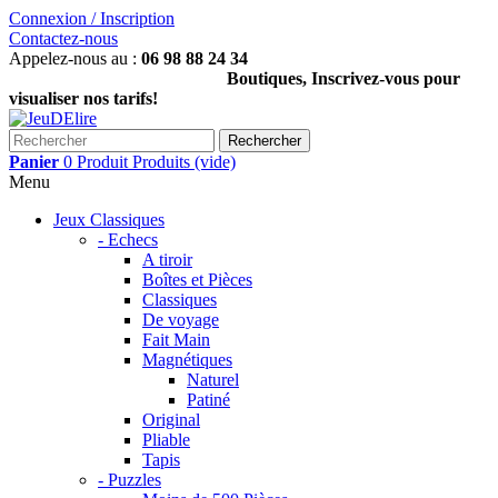
Connexion / Inscription
Contactez-nous
Appelez-nous au :
06 98 88 24 34
Boutiques, Inscrivez-vous pour
visualiser nos tarifs!
Rechercher
Panier
0
Produit
Produits
(vide)
Menu
Jeux Classiques
- Echecs
A tiroir
Boîtes et Pièces
Classiques
De voyage
Fait Main
Magnétiques
Naturel
Patiné
Original
Pliable
Tapis
- Puzzles