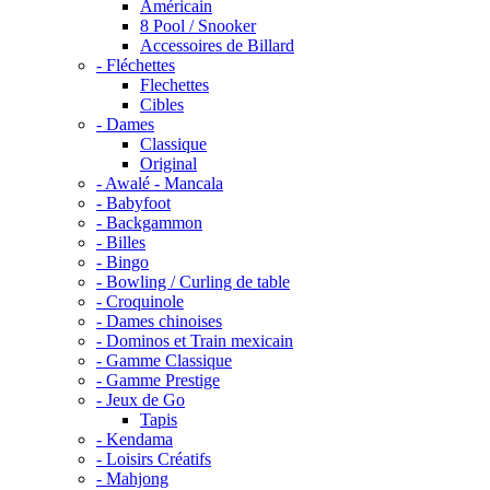
Américain
8 Pool / Snooker
Accessoires de Billard
- Fléchettes
Flechettes
Cibles
- Dames
Classique
Original
- Awalé - Mancala
- Babyfoot
- Backgammon
- Billes
- Bingo
- Bowling / Curling de table
- Croquinole
- Dames chinoises
- Dominos et Train mexicain
- Gamme Classique
- Gamme Prestige
- Jeux de Go
Tapis
- Kendama
- Loisirs Créatifs
- Mahjong