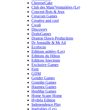
CheeeseCake
Club des Mam'Venturières (Le)
Concept Bois & Jeux
Creacom Games
Creative and cool
Cwali
Discovery
DodoGames
Dragon Dawn Productions
Dr Jonquille & Mr Ail
Ecofocus
Editions agitées (Les)
Editions du Hibou
Editions Spectrum
Exclusive Games
Ferti
GDM
Gender Games
Grumlin Games
Haumea Games
HenMar Games
Home Scape Home
Hydréa Edition
Independence Play
Ingérables (Les)