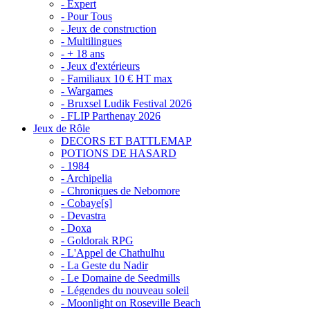
- Expert
- Pour Tous
- Jeux de construction
- Multilingues
- + 18 ans
- Jeux d'extérieurs
- Familiaux 10 € HT max
- Wargames
- Bruxsel Ludik Festival 2026
- FLIP Parthenay 2026
Jeux de Rôle
DECORS ET BATTLEMAP
POTIONS DE HASARD
- 1984
- Archipelia
- Chroniques de Nebomore
- Cobaye[s]
- Devastra
- Doxa
- Goldorak RPG
- L'Appel de Chathulhu
- La Geste du Nadir
- Le Domaine de Seedmills
- Légendes du nouveau soleil
- Moonlight on Roseville Beach