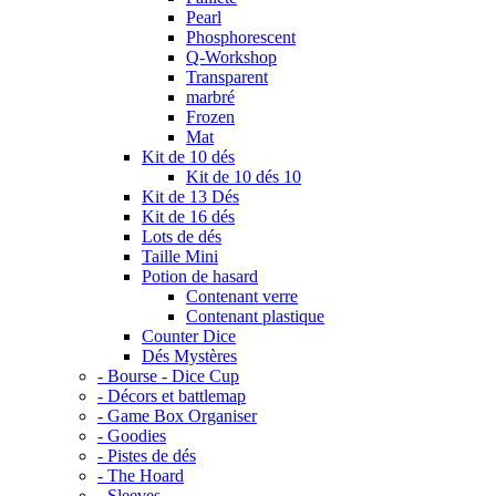
Pearl
Phosphorescent
Q-Workshop
Transparent
marbré
Frozen
Mat
Kit de 10 dés
Kit de 10 dés 10
Kit de 13 Dés
Kit de 16 dés
Lots de dés
Taille Mini
Potion de hasard
Contenant verre
Contenant plastique
Counter Dice
Dés Mystères
- Bourse - Dice Cup
- Décors et battlemap
- Game Box Organiser
- Goodies
- Pistes de dés
- The Hoard
- Sleeves