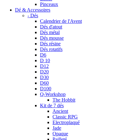
Pinceaux
Dé & Accessoires
- Dés
Calendrier de l'Avent
Dés d'atout
Dés métal
Dés mousse
Dés résine
Dés rotatifs
D6
D 10
D12
D20
D30
D60
D100
Q-Workshop
The Hobbit
Kit de 7 dés
Ancient
Classic RPG
Electroplaqué
Jade
Opaque
Pailleté