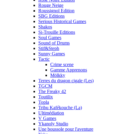
Rouge Neige
Roussignol Edition
SBG Editions
Serious Historical Games
Shakos
Si-Trouille Editions
Soul Games
Sound of Drums
Stif&Steph
Sunny Games
Tactic
Crime scene
Gamme Apprenons
Mölkky
Terres du dragon cigale (Les)
TGCM
The Freaky 42
Toutilix
Topla
Tribu Kafékouche (La)
Ultimédiation
V Games
Ykanoly Studio
Une boussole pour l'aventure