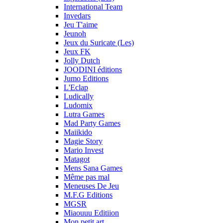
International Team
Invedars
Jeu T'aime
Jeunoh
Jeux du Suricate (Les)
Jeux FK
Jolly Dutch
JOODINI éditions
Jumo Editions
L'Eclap
Ludically
Ludomix
Lutra Games
Mad Party Games
Maiikido
Magie Story
Mario Invest
Matagot
Mens Sana Games
Même pas mal
Meneuses De Jeu
M.F.G Editions
MGSR
Miaouuu Editiion
Mon petit art