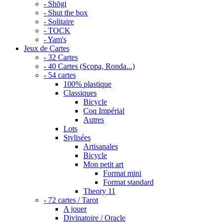
- Shōgi
- Shut the box
- Solitaire
- TOCK
- Yam's
Jeux de Cartes
- 32 Cartes
- 40 Cartes (Scopa, Ronda...)
- 54 cartes
100% plastique
Classiques
Bicycle
Coq Impérial
Autres
Lots
Stylisées
Artisanales
Bicycle
Mon petit art
Format mini
Format standard
Theory 11
- 72 cartes / Tarot
A jouer
Divinatoire / Oracle