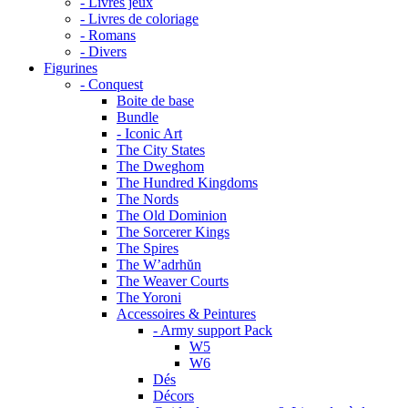
- Livres jeux
- Livres de coloriage
- Romans
- Divers
Figurines
- Conquest
Boite de base
Bundle
- Iconic Art
The City States
The Dweghom
The Hundred Kingdoms
The Nords
The Old Dominion
The Sorcerer Kings
The Spires
The W’adrhŭn
The Weaver Courts
The Yoroni
Accessoires & Peintures
- Army support Pack
W5
W6
Dés
Décors