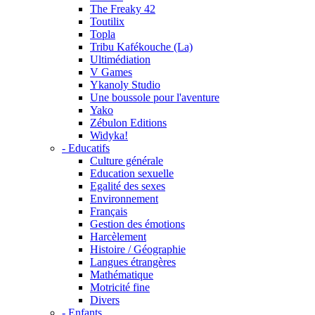
The Freaky 42
Toutilix
Topla
Tribu Kafékouche (La)
Ultimédiation
V Games
Ykanoly Studio
Une boussole pour l'aventure
Yako
Zébulon Editions
Widyka!
- Educatifs
Culture générale
Education sexuelle
Egalité des sexes
Environnement
Français
Gestion des émotions
Harcèlement
Histoire / Géographie
Langues étrangères
Mathématique
Motricité fine
Divers
- Enfants