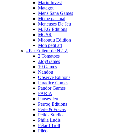
Mario Invest
Matagot
Mens Sana Games
Même pas mal
Meneuses De Jeu
M.F.G Editions
MGSR
Miaouuu Editiion
Mon petit art
- Par Editeur de N à Z
2 Tomatoes
3JoyGames
19 Games
Nandou
Observe Editions
Paradice Games
Pandor Games
PARIA
Pauses Jeu
Perroq Editions
Perte & Fracas
Petkis Studio
Philia Ludis
Pétard Troll
Piléo