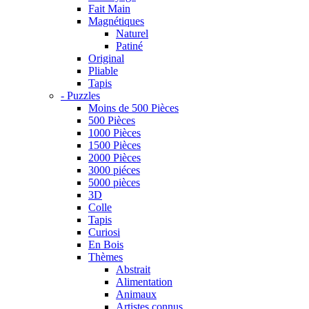
Fait Main
Magnétiques
Naturel
Patiné
Original
Pliable
Tapis
- Puzzles
Moins de 500 Pièces
500 Pièces
1000 Pièces
1500 Pièces
2000 Pièces
3000 piéces
5000 pièces
3D
Colle
Tapis
Curiosi
En Bois
Thèmes
Abstrait
Alimentation
Animaux
Artistes connus