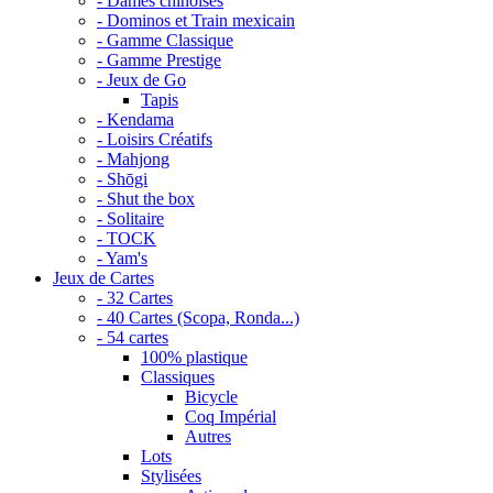
- Dames chinoises
- Dominos et Train mexicain
- Gamme Classique
- Gamme Prestige
- Jeux de Go
Tapis
- Kendama
- Loisirs Créatifs
- Mahjong
- Shōgi
- Shut the box
- Solitaire
- TOCK
- Yam's
Jeux de Cartes
- 32 Cartes
- 40 Cartes (Scopa, Ronda...)
- 54 cartes
100% plastique
Classiques
Bicycle
Coq Impérial
Autres
Lots
Stylisées