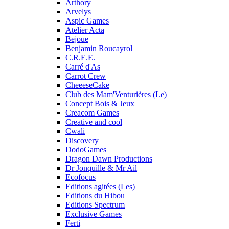
Arthory
Arvelys
Aspic Games
Atelier Acta
Bejoue
Benjamin Roucayrol
C.R.E.E.
Carré d'As
Carrot Crew
CheeeseCake
Club des Mam'Venturières (Le)
Concept Bois & Jeux
Creacom Games
Creative and cool
Cwali
Discovery
DodoGames
Dragon Dawn Productions
Dr Jonquille & Mr Ail
Ecofocus
Editions agitées (Les)
Editions du Hibou
Editions Spectrum
Exclusive Games
Ferti