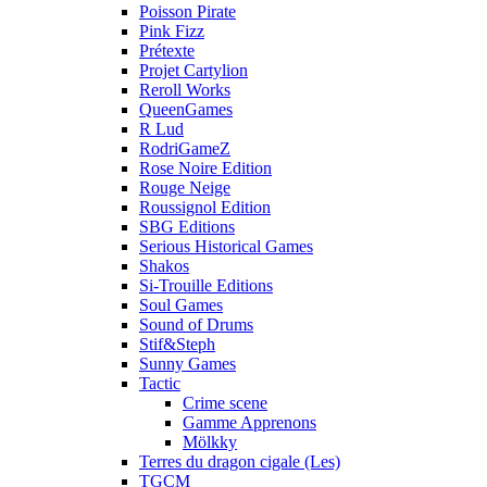
Poisson Pirate
Pink Fizz
Prétexte
Projet Cartylion
Reroll Works
QueenGames
R Lud
RodriGameZ
Rose Noire Edition
Rouge Neige
Roussignol Edition
SBG Editions
Serious Historical Games
Shakos
Si-Trouille Editions
Soul Games
Sound of Drums
Stif&Steph
Sunny Games
Tactic
Crime scene
Gamme Apprenons
Mölkky
Terres du dragon cigale (Les)
TGCM