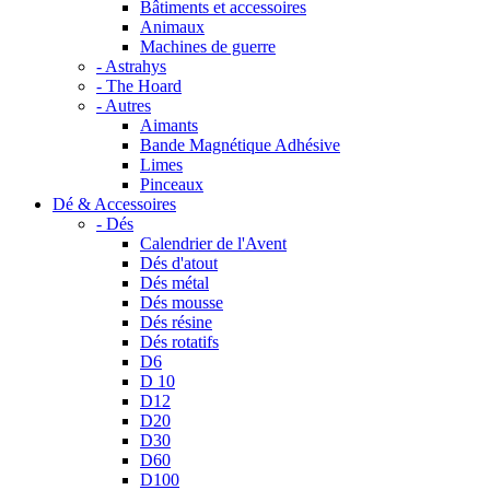
Bâtiments et accessoires
Animaux
Machines de guerre
- Astrahys
- The Hoard
- Autres
Aimants
Bande Magnétique Adhésive
Limes
Pinceaux
Dé & Accessoires
- Dés
Calendrier de l'Avent
Dés d'atout
Dés métal
Dés mousse
Dés résine
Dés rotatifs
D6
D 10
D12
D20
D30
D60
D100