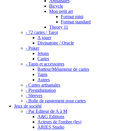
Artisanales
Bicycle
Mon petit art
Format mini
Format standard
Theory 11
- 72 cartes / Tarot
A jouer
Divinatoire / Oracle
- Poker
Jetons
Cartes
- Tapis et accessoires
Batteur/Mélangeur de cartes
Tapis
Autres
- Cartes artisanales
- Prestidigitation
- Sleeves
- Boîte de rangement pour cartes
Jeux de société
- Par Editeur de A à M
A&G Editions
Acteurs de l'ombre (les)
ARIES Studio