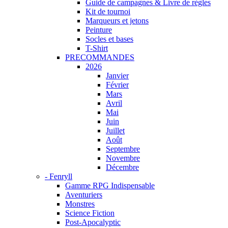
Guide de campagnes & Livre de règles
Kit de tournoi
Marqueurs et jetons
Peinture
Socles et bases
T-Shirt
PRECOMMANDES
2026
Janvier
Février
Mars
Avril
Mai
Juin
Juillet
Août
Septembre
Novembre
Décembre
- Fenryll
Gamme RPG Indispensable
Aventuriers
Monstres
Science Fiction
Post-Apocalyptic