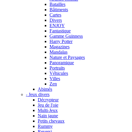
Batailles
Bâtiments
Cartes
Divers
ENJOY
Fantastique
Gamme Guinness
Harry Potter
Magazines
Mandalas
Nature et Paysages
Panoramique
Portraits
Véhicules
Villes
Zen
Abimés
- Jeux divers
Décrypteur
Jeu de l'oie
Multi-Jeux
Nain jaune
Petits chevaux
Rummy
Reversi