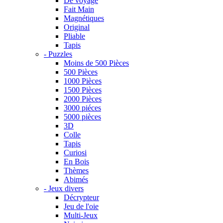
De voyage
Fait Main
Magnétiques
Original
Pliable
Tapis
- Puzzles
Moins de 500 Pièces
500 Pièces
1000 Pièces
1500 Pièces
2000 Pièces
3000 piéces
5000 pièces
3D
Colle
Tapis
Curiosi
En Bois
Thèmes
Abimés
- Jeux divers
Décrypteur
Jeu de l'oie
Multi-Jeux