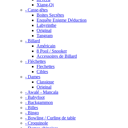
Xiang-Qi
- Casse-têtes
Boites Secrètes
Enquête Enigme Déduction
Labyrinthe
Original
Tangram
- Billard
Américain
8 Pool / Snooker
Accessoires de Billard
- Fléchettes
Flechettes
Cibles
- Dames
Classique
Original
- Awalé - Mancala
- Babyfoot
- Backgammon
- Billes
- Bingo
- Bowling / Curling de table
- Croquinole