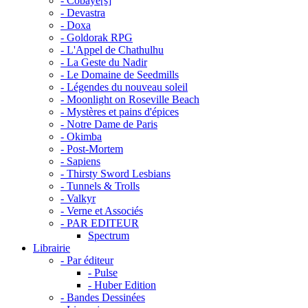
- Cobaye[s]
- Devastra
- Doxa
- Goldorak RPG
- L'Appel de Chathulhu
- La Geste du Nadir
- Le Domaine de Seedmills
- Légendes du nouveau soleil
- Moonlight on Roseville Beach
- Mystères et pains d'épices
- Notre Dame de Paris
- Okimba
- Post-Mortem
- Sapiens
- Thirsty Sword Lesbians
- Tunnels & Trolls
- Valkyr
- Verne et Associés
- PAR EDITEUR
Spectrum
Librairie
- Par éditeur
- Pulse
- Huber Edition
- Bandes Dessinées