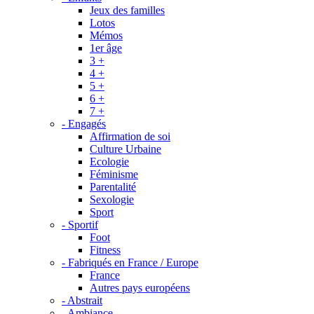
Jeux des familles
Lotos
Mémos
1er âge
3 +
4 +
5 +
6 +
7 +
- Engagés
Affirmation de soi
Culture Urbaine
Ecologie
Féminisme
Parentalité
Sexologie
Sport
- Sportif
Foot
Fitness
- Fabriqués en France / Europe
France
Autres pays européens
- Abstrait
- Ambiance