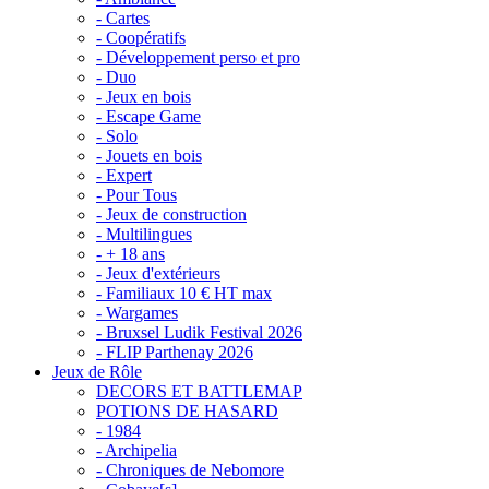
- Cartes
- Coopératifs
- Développement perso et pro
- Duo
- Jeux en bois
- Escape Game
- Solo
- Jouets en bois
- Expert
- Pour Tous
- Jeux de construction
- Multilingues
- + 18 ans
- Jeux d'extérieurs
- Familiaux 10 € HT max
- Wargames
- Bruxsel Ludik Festival 2026
- FLIP Parthenay 2026
Jeux de Rôle
DECORS ET BATTLEMAP
POTIONS DE HASARD
- 1984
- Archipelia
- Chroniques de Nebomore