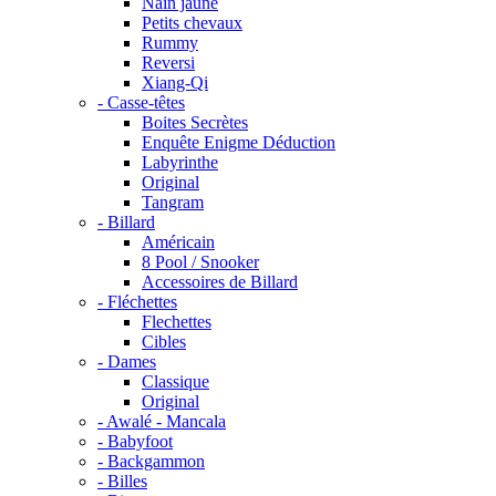
Nain jaune
Petits chevaux
Rummy
Reversi
Xiang-Qi
- Casse-têtes
Boites Secrètes
Enquête Enigme Déduction
Labyrinthe
Original
Tangram
- Billard
Américain
8 Pool / Snooker
Accessoires de Billard
- Fléchettes
Flechettes
Cibles
- Dames
Classique
Original
- Awalé - Mancala
- Babyfoot
- Backgammon
- Billes