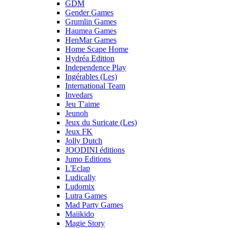
GDM
Gender Games
Grumlin Games
Haumea Games
HenMar Games
Home Scape Home
Hydréa Edition
Independence Play
Ingérables (Les)
International Team
Invedars
Jeu T'aime
Jeunoh
Jeux du Suricate (Les)
Jeux FK
Jolly Dutch
JOODINI éditions
Jumo Editions
L'Eclap
Ludically
Ludomix
Lutra Games
Mad Party Games
Maiikido
Magie Story