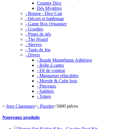
Counter Dice
Dés Mystères
- Bourse - Dice Cup
- Décors et battlemap
- Game Box Organiser
- Goodies
- Pistes de dés
- The Hoard
- Sleeves
- Tapis de Jeu
- Divers
- Bande Magnétique Adhésive
- Boîte à cartes
- Dé de conteur
- Marqueurs effaçables
- Meeple & Cube bois
- Pinceaux
- Sabliers
- Token
>
Jeux Classiques
>
- Puzzles
>
5000 pièces
Nouveaux produits