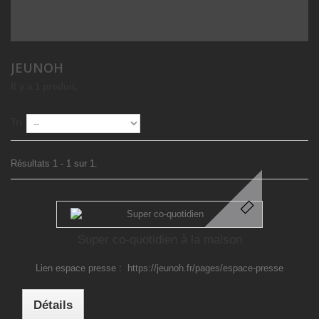
JEUNOH
Il y a 1 produit.
Tri
Résultats 1 - 1 sur 1.
Super co-quotidien à la maison
Lien espace presse : https://jeunoh.fr/pages/espace-presse
Détails