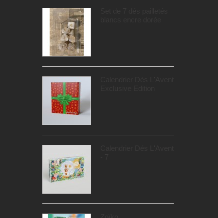
Set de 7 dés pailletés
blancs encre dorée
Calendrier Dés L'Avent
Exclusive Edition
Calendrier Dés L'Avent
- 7
Zoïko