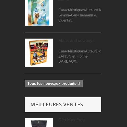
CaractéristiquesAuteurAliénor
Simon--Guschemann &
Quentin...
Mads and cowboys
CaractéristiquesAuteurDidier
ZANON et Florine
BARBAUX...
Tous les nouveaux produits
MEILLEURES VENTES
Dés Mystères