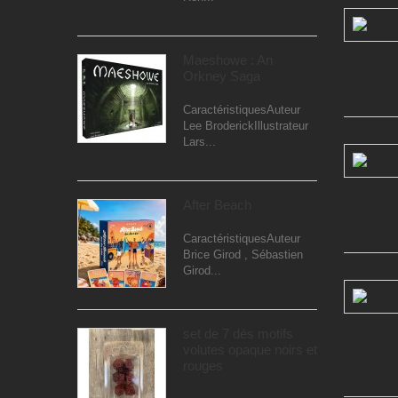
Maeshowe : An
Orkney Saga
CaractéristiquesAuteur
Lee BroderickIllustrateur
Lars...
After Beach
CaractéristiquesAuteur
Brice Girod , Sébastien
Girod...
set de 7 dés motifs
volutes opaque noirs et
rouges