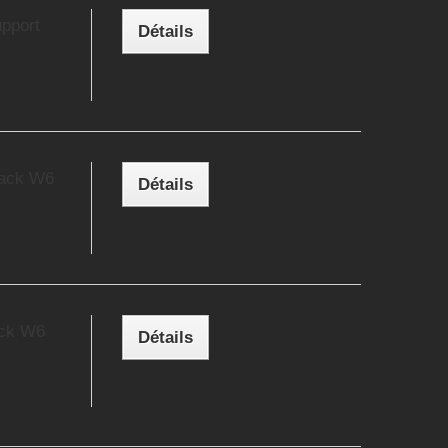
pport
Détails
Pack W6
Détails
ck W6
Détails