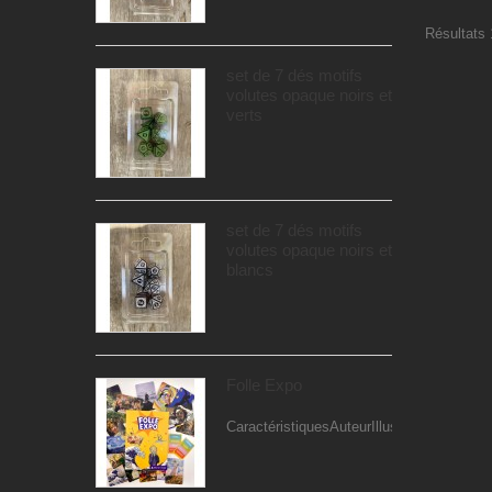
Résultats 1
set de 7 dés motifs
volutes opaque noirs et
verts
set de 7 dés motifs
volutes opaque noirs et
blancs
Folle Expo
CaractéristiquesAuteurIllustrateur...