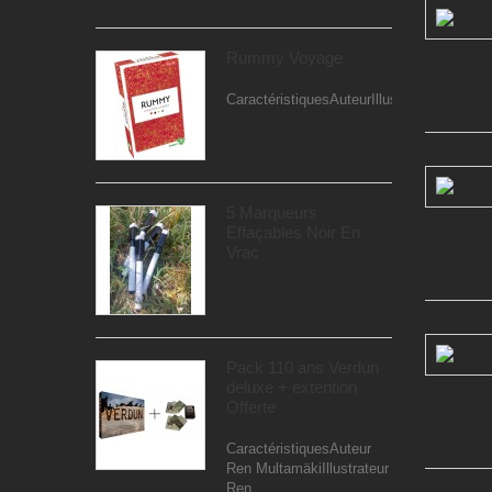
Rummy Voyage
CaractéristiquesAuteurIllustrateurEditeur..
5 Marqueurs
Effaçables Noir En
Vrac
Pack 110 ans Verdun
deluxe + extention
Offerte
CaractéristiquesAuteur
Ren MultamäkiIllustrateur
Ren...