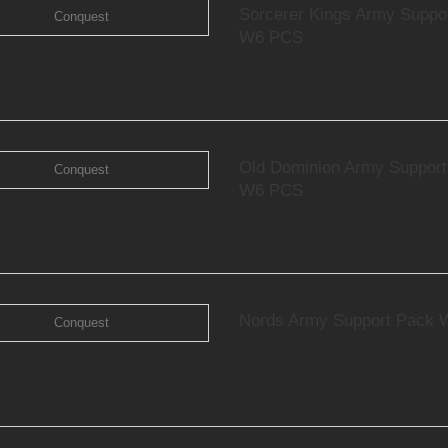
Sorcerer Kings Army Suppo
W6 PCS
.
Old Dominion Army Suppor
W6 PCS
Nords Army Support Pack