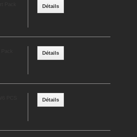
rt Pack
Détails
t Pack
Détails
 W6 PCS
Détails