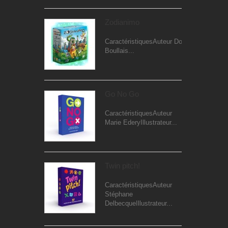
Zodianimo
CaractéristiquesAuteur Dominique
Boullais...
Go No Go
CaractéristiquesAuteur
Marie EderyIllustrateur...
Twin pitch!
CaractéristiquesAuteur
Stéphane
DelbecqueIllustrateur...