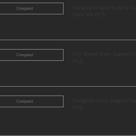
Hundred Kingdoms Army Su
Pack W6 PCS
City States Army Support 
PCS
Dweghom Army Support Pa
PCS