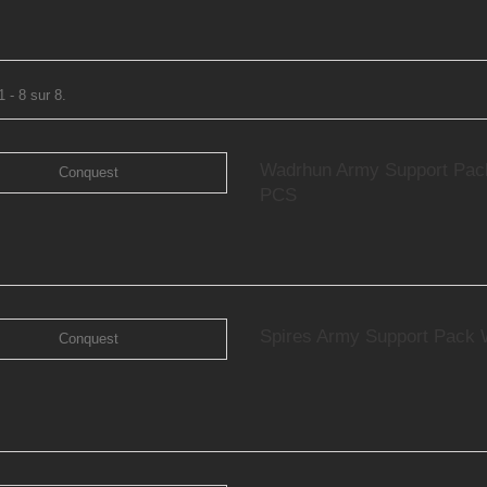
 - 8 sur 8.
Wadrhun Army Support Pa
PCS
Spires Army Support Pack