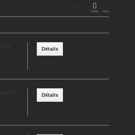
Afficher :
Grille
Liste
ck W6
Détails
 W6 PCS
Détails