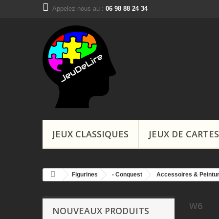
Appelez-nous au :
06 98 88 24 34
Boutiques, Ins
JEUX CLASSIQUES
JEUX DE CARTES
Figurines
- Conquest
Accessoires & Peintu
W6
NOUVEAUX PRODUITS