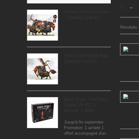
Tri
--
Yoroni Oni Kishin Kiba
- Cavalry Dual Kit
Résultats 1
Yoroni Oni Kishin Raiu
Cavalry Dual Kit
Dark Souls The Card
Game VF X2: 1
Acheté, 1 offert
Jusqu'à fin septembre
Promotion: 1 acheté 1
offert accompagné d'un...