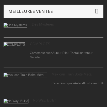
MEILLEURES VENTES
Dés Mystères
COMPLOTS
CaractéristiquesAuteur Rikki TahtaIllustrateur
Naïade...
Mexican Train Boîte Métal
CaractéristiquesAuteurIllustrateurEditeur
No Way, Bully!