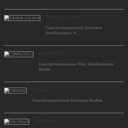
Takattak à la récré
CaractéristiquesAuteur Geneviève
SmalIllustrateur Hi...
COMPLOTS 2
CaractéristiquesAuteur Rikki TahtaIllustrateur
Naïade...
Zodianimo
CaractéristiquesAuteur Dominique Boullais...
After Beach