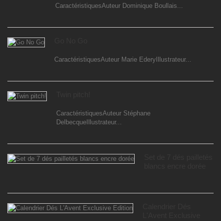
CaractéristiquesAuteur Dominique Boullais...
Go No Go
CaractéristiquesAuteur Marie EderyIllustrateur...
Twin pitch!
CaractéristiquesAuteur Stéphane
DelbecqueIllustrateur...
Set de 7 dés pailletés
blancs encre dorée
Calendrier Dés
L'Avent Exclusive