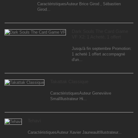
CaractéristiquesAuteur Brice Girod , Sébastien
Girod...
Dark Souls The Card Game
VF X2: 1 Acheté, 1 offert
Jusqu'à fin septembre Promotion:
1 acheté 1 offert accompagné
d'un...
Takattak Classique
CaractéristiquesAuteur Geneviève
SmalIllustrateur Hi...
Tehavi
CaractéristiquesAuteur Xavier JauneaultIllustrateur...