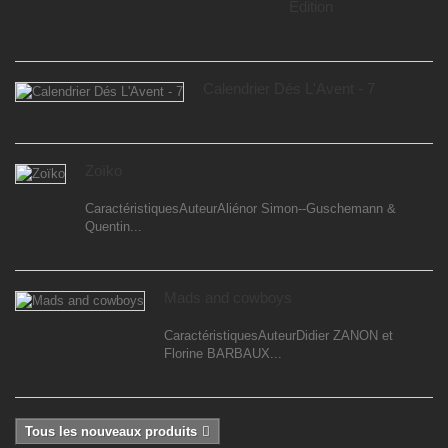
Edition
Calendrier Dés L'Avent - 7
Zoïko
CaractéristiquesAuteurAliénor Simon--Guschemann &
Quentin...
Mads and cowboys
CaractéristiquesAuteurDidier ZANON et
Florine BARBAUX...
Tous les nouveaux produits