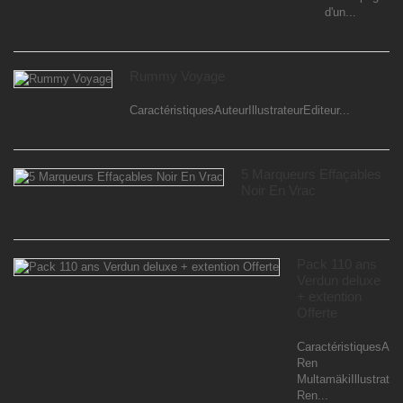
d'un...
Rummy Voyage
CaractéristiquesAuteurIllustrateurEditeur...
5 Marqueurs Effaçables
Noir En Vrac
Pack 110 ans
Verdun deluxe
+ extention
Offerte
CaractéristiquesAut
Ren
MultamäkiIllustrateu
Ren...