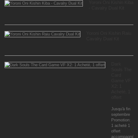
Yoroni Oni Kishin Kiba
- Cavalry Dual Kit
Yoroni Oni Kishin Raiu
Cavalry Dual Kit
Dark
Souls The
Card
Game VF
X2: 1
Acheté, 1
offert
Jusqu'à fin
septembre
Promotion:
1 acheté 1
offert
accompagné