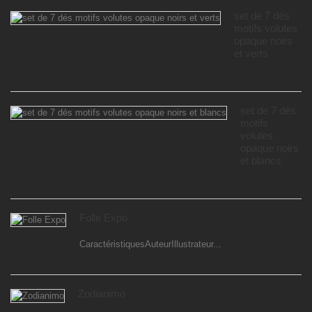
set de 7 dés
motifs volutes
opaque noirs
et verts
set de 7 dés
motifs
volutes
opaque noirs
et blancs
Folle Expo
CaractéristiquesAuteurIllustrateur...
Zodianimo