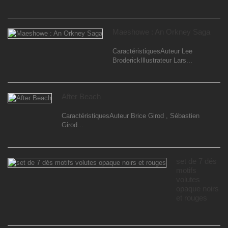
Maeshowe : An Orkney Saga
CaractéristiquesAuteur Lee
BroderickIllustrateur Lars...
After Beach
CaractéristiquesAuteur Brice Girod , Sébastien
Girod...
set de 7 dés
motifs
volutes
opaque noirs
et rouges