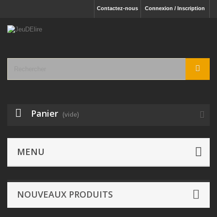
Contactez-nous
Connexion / Inscription
Panier
(vide)
Jeux de société
- Par Editeur de A à M
Concept
MENU
Bois & Jeux
NOUVEAUX PRODUITS