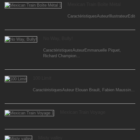
Mexican Train Boîte Métal
CaractéristiquesAuteurIllustrateurEditeur
No Way, Bully!
CaractéristiquesAuteurEmmanuelle Piquet,
Richard Champion...
100 Limit
CaractéristiquesAuteur Elouan Brault, Fabien Maussin...
Mexican Train Voyage
Misty valley