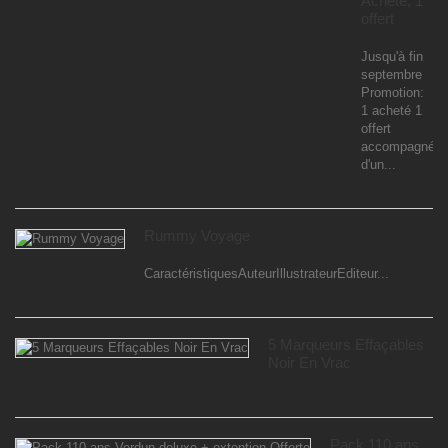
Acheté, 1
offert
Jusqu'à fin
septembre
Promotion:
1 acheté 1
offert
accompagné
d'un...
Rummy Voyage
CaractéristiquesAuteurIllustrateurEditeur...
5 Marqueurs Effaçables
Noir En Vrac
Pack 110 ans