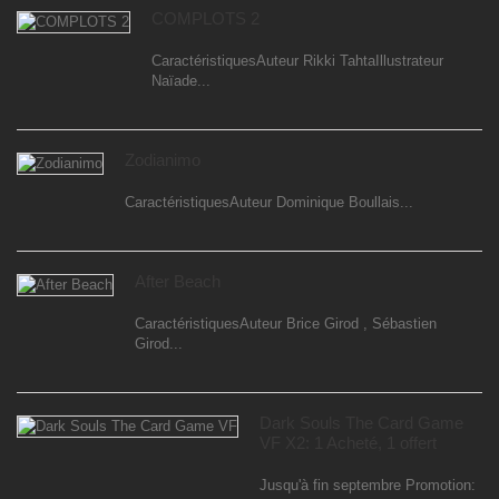
COMPLOTS 2
CaractéristiquesAuteur Rikki TahtaIllustrateur
Naïade...
Zodianimo
CaractéristiquesAuteur Dominique Boullais...
After Beach
CaractéristiquesAuteur Brice Girod , Sébastien
Girod...
Dark Souls The Card Game
VF X2: 1 Acheté, 1 offert
Jusqu'à fin septembre Promotion: