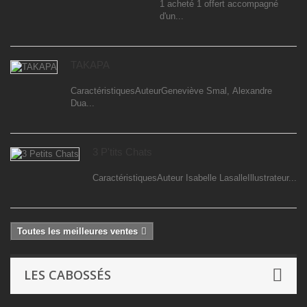
1 acheté 1 offert accompagné
d'un...
TAKAPA
CaractéristiquesAuteurGeneviève Smal, Alexandre
Dua...
3 P'tits Chats
CaractéristiquesAuteur Isabelle LasalleIllustrateur...
Toutes les meilleures ventes
LES CABOSSÉS