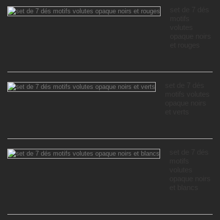
set de 7 dés
motifs
volutes
opaque noirs
et rouges
set de 7 dés
motifs volutes
opaque noirs
et verts
set de 7 dés
motifs
volutes
opaque noirs
et blancs