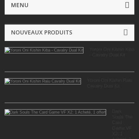
Jeux de société
- Par Editeur de N à Z
Petkis
MENU
Studio
NOUVEAUX PRODUITS
Yoroni Oni Kishin Kiba
- Cavalry Dual Kit
Yoroni Oni Kishin Raiu
Cavalry Dual Kit
Dark
Souls The
Card
Game VF
X2: 1