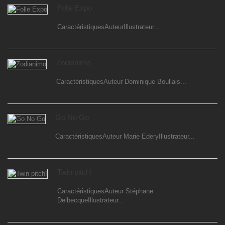
Folle Expo
CaractéristiquesAuteurIllustrateur...
Zodianimo
CaractéristiquesAuteur Dominique Boullais...
Go No Go
CaractéristiquesAuteur Marie EderyIllustrateur...
Twin pitch!
CaractéristiquesAuteur Stéphane
DelbecqueIllustrateur...