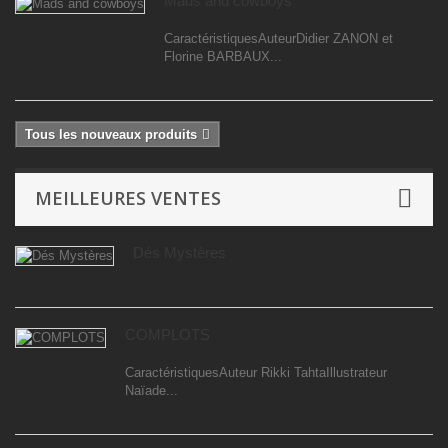
Mads and cowboys
CaractéristiquesAuteurDidier ZANON et
Florine BARBAUX...
Tous les nouveaux produits
MEILLEURES VENTES
Dés Mystères
COMPLOTS
CaractéristiquesAuteur Rikki TahtaIllustrateur
Naïade...