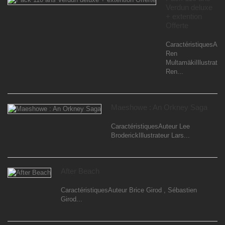
Verdun deluxe
+ extention
Offerte
CaractéristiquesAut
Ren
MultamäkiIllustrateu
Ren...
Maeshowe : An Orkney Saga
CaractéristiquesAuteur Lee
BroderickIllustrateur Lars...
After Beach
CaractéristiquesAuteur Brice Girod , Sébastien
Girod...