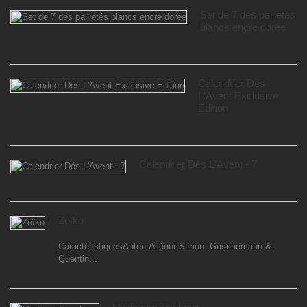
Set de 7 dés pailletés
blancs encre dorée
Calendrier Dés
L'Avent Exclusive
Edition
Calendrier Dés L'Avent - 7
Zoïko
CaractéristiquesAuteurAliénor Simon--Guschemann &
Quentin...