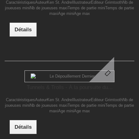
CaractéristiquesAuteurKen St. AndreIllustrateurEditeur GrimtoothNb de
joueuses miniNb de joueuses maxiTemps de partie miniTemps de partie
maxiAge miniAge max
Détails
Tunnels & Trolls - À la poursuite du...
CaractéristiquesAuteurKen St. AndreIllustrateurEditeur GrimtoothNb de
joueuses miniNb de joueuses maxiTemps de partie miniTemps de partie
maxiAge miniAge max
Détails