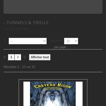
- TUNNELS & TROLLS
Il y a 13 produits.
Tri
Montrer
par page
1
2
Afficher tout
Résultats 1 - 12 sur 13.