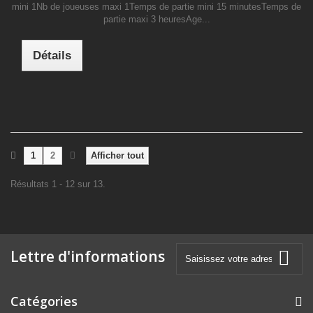
mini 1Nb de joueuses maxi 1Temps de partie mini 15 minutesTemps de
partie maxi 3 heuresAge...
Détails
1
2
Afficher tout
Résultats 1 - 12 sur 13.
Lettre d'informations
Catégories