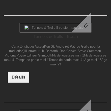
Tunnels & Trolls : Ecran
CaractéristiquesAuteurKen St. Andre (et Patrice Geille pour la
traduction)Illustrateur Liz Danforth, Rob Carver, Steve Crompton,
Victoria PoyserEditeur GrimtoothNb de joueuses mini 1Nb de joueuses
maxi 4+Temps de partie mini 1Temps de partie maxi 4+Age mini 13Age
max 93
Détails