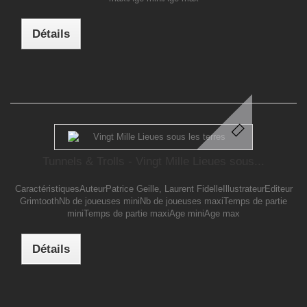
Détails
Tunnels & Trolls - Vingt Mille Lieues sous...
CaractéristiquesAuteurPatrice Geille, Laurent FidelleIllustrateurEditeur
GrimtoothNb de joueuses miniNb de joueuses maxiTemps de partie
miniTemps de partie maxiAge miniAge max
Détails