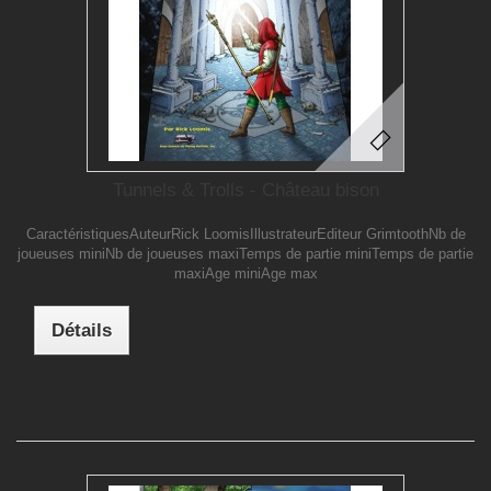
Tunnels & Trolls - Château bison
CaractéristiquesAuteurRick LoomisIllustrateurEditeur GrimtoothNb de
joueuses miniNb de joueuses maxiTemps de partie miniTemps de partie
maxiAge miniAge max
Détails