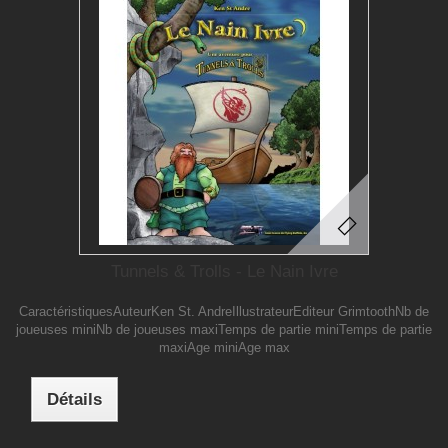
Tunnels & Trolls - Le Nain Ivre
CaractéristiquesAuteurKen St. AndreIllustrateurEditeur GrimtoothNb de
joueuses miniNb de joueuses maxiTemps de partie miniTemps de partie
maxiAge miniAge max
Détails