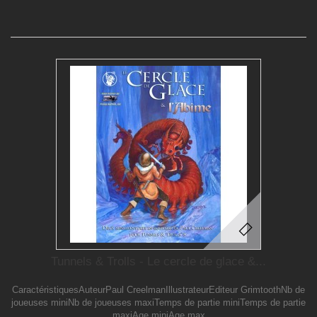
Tunnels & Trolls - Le cercle de glace &...
CaractéristiquesAuteurPaul CreelmanIllustrateurEditeur GrimtoothNb de
joueuses miniNb de joueuses maxiTemps de partie miniTemps de partie
maxiAge miniAge max