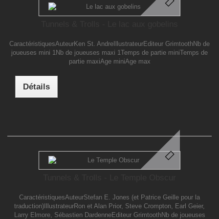
Tunnels & Trolls - Le lac aux gobelins
CaractéristiquesAuteurKen St. AndreIllustrateurEditeur GrimtoothNb de
joueuses mini 1Nb de joueuses maxi 1Temps de partie miniTemps de
partie maxiAge miniAge max
Détails
Tunnels & Trolls - Le Temple Obscur
CaractéristiquesAuteurStefan E. Jones (et Patrice Geille pour la
traduction)IllustrateurRon et Alan Prior, Steve Crompton, Earl Geier,
Larry Elmore, Sébastien DardenneEditeur GrimtoothNb de joueuses