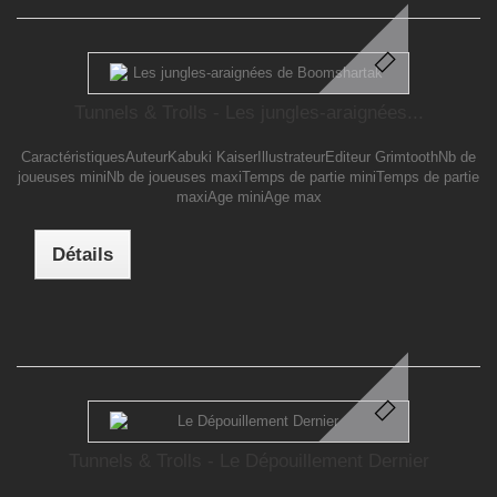
Tunnels & Trolls - Les jungles-araignées...
CaractéristiquesAuteurKabuki KaiserIllustrateurEditeur GrimtoothNb de
joueuses miniNb de joueuses maxiTemps de partie miniTemps de partie
maxiAge miniAge max
Détails
Tunnels & Trolls - Le Dépouillement Dernier