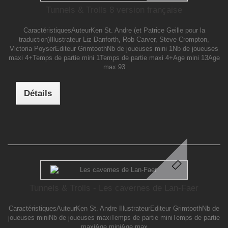
Tunnels & Trolls 8 version française
CaractéristiquesAuteurKen St. Andre (et Patrice Geille pour la
traduction)Illustrateur Liz Danforth, Rob Carver, Steve Crompton,
Victoria PoyserEditeur GrimtoothNb de joueuses mini 1Nb de joueuses
maxi 4+Temps de partie mini 1Temps de partie maxi 4+Age mini 13Age
max 93
Détails
Tunnels & Trolls - Les cavernes de Lan-Faer
CaractéristiquesAuteurKen St. Andre IllustrateurEditeur GrimtoothNb de
joueuses miniNb de joueuses maxiTemps de partie miniTemps de partie
maxiAge miniAge max