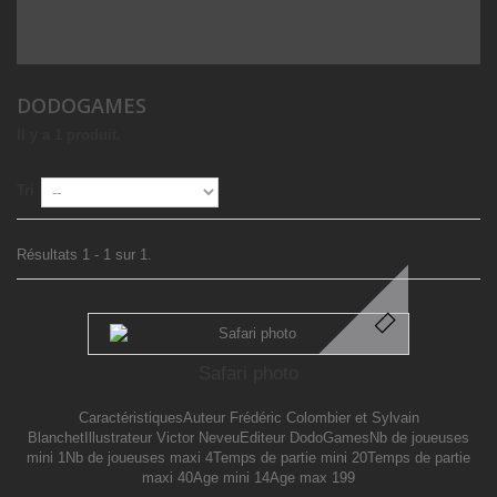
DODOGAMES
Il y a 1 produit.
Tri
Résultats 1 - 1 sur 1.
Safari photo
CaractéristiquesAuteur Frédéric Colombier et Sylvain
BlanchetIllustrateur Victor NeveuEditeur DodoGamesNb de joueuses
mini 1Nb de joueuses maxi 4Temps de partie mini 20Temps de partie
maxi 40Age mini 14Age max 199