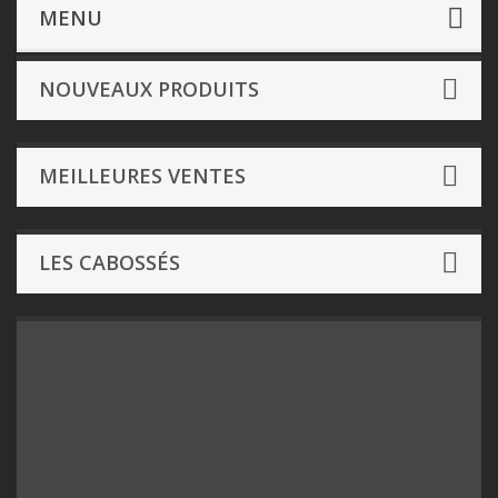
Jeux de société
- Par Editeur de A à M
DodoGames
MENU
NOUVEAUX PRODUITS
MEILLEURES VENTES
LES CABOSSÉS