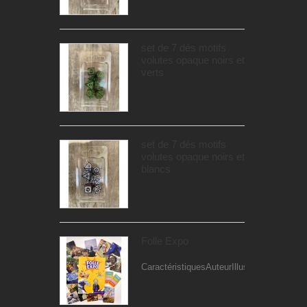
set de 7 dés motifs
volutes opaque noirs et
verts
set de 7 dés motifs
volutes opaque noirs et
blancs
Folle Expo
CaractéristiquesAuteurIllustrateur...