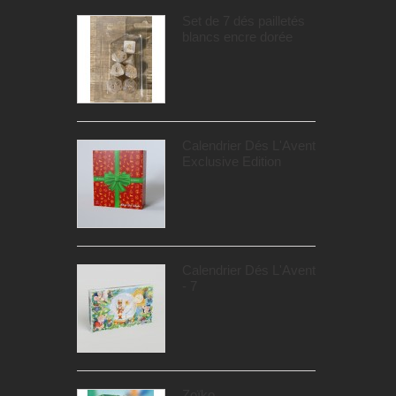
Set de 7 dés pailletés
blancs encre dorée
Calendrier Dés L'Avent
Exclusive Edition
Calendrier Dés L'Avent
- 7
Zoïko