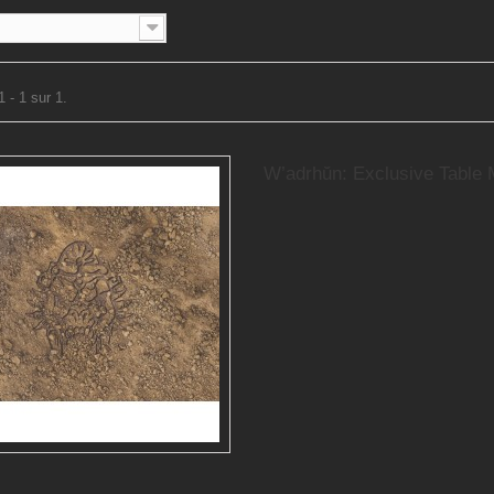
 - 1 sur 1.
W’adrhŭn: Exclusive Table M