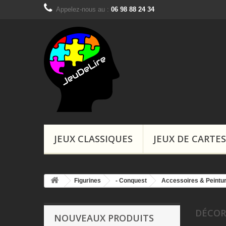
Appelez-nous au :
06 98 88 24 34
Boutiques, Ins
JEUX CLASSIQUES
JEUX DE CARTES
Figurines
- Conquest
Accessoires & Peintu
DÉCO
NOUVEAUX PRODUITS