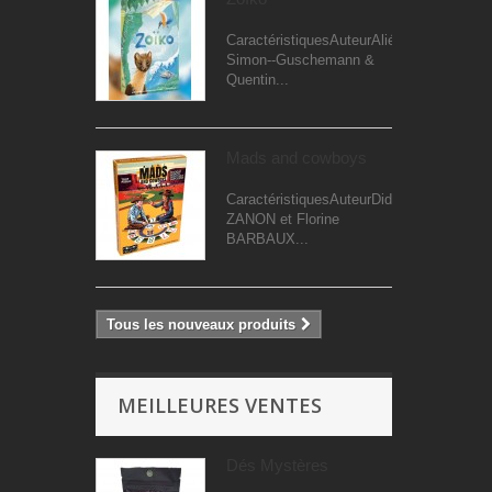
CaractéristiquesAuteurAliénor
Simon--Guschemann &
Quentin...
Mads and cowboys
CaractéristiquesAuteurDidier
ZANON et Florine
BARBAUX...
Tous les nouveaux produits
MEILLEURES VENTES
Dés Mystères