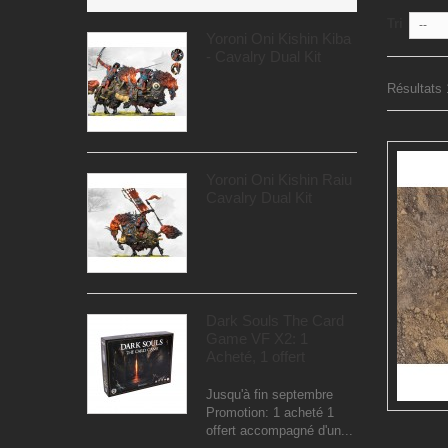
Tri
--
Yoroni Oni Kishin Kiba
- Cavalry Dual Kit
Résultats 1
Yoroni Oni Kishin Raiu
Cavalry Dual Kit
Dark Souls The Card
Game VF X2: 1
Acheté, 1 offert
Jusqu'à fin septembre
Promotion: 1 acheté 1
offert accompagné d'un...