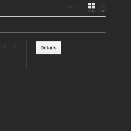
Afficher :
Grille
Liste
at 4'x6'
Détails