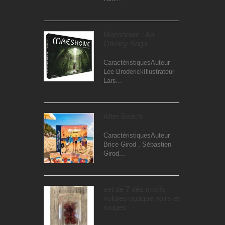
Maeshowe : An
Orkney Saga
CaractéristiquesAuteur
Lee BroderickIllustrateur
Lars...
After Beach
CaractéristiquesAuteur
Brice Girod , Sébastien
Girod...
set de 7 dés motifs
volutes opaque noirs et
rouges