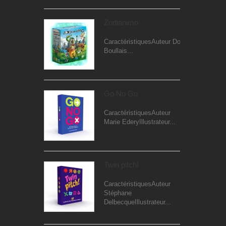
Zodianimo
CaractéristiquesAuteur Dominique
Boullais...
Go No Go
CaractéristiquesAuteur
Marie EderyIllustrateur...
Twin pitch!
CaractéristiquesAuteur
Stéphane
DelbecqueIllustrateur...