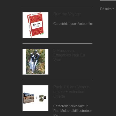
Résultats 1
Rummy Voyage
CaractéristiquesAuteurIllustrateurEditeur..
5 Marqueurs
Effaçables Noir En
Vrac
Pack 110 ans Verdun
deluxe + extention
Offerte
CaractéristiquesAuteur
Ren MultamäkiIllustrateur
Ren...