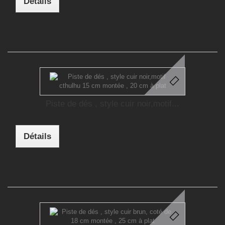
Détails
Piste de dés , style cuir noir,motif...
Détails