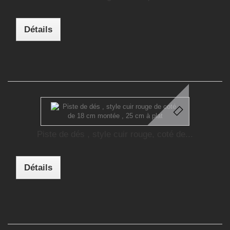
Détails
Piste de dés , style cuir rouge, coté de...
Détails