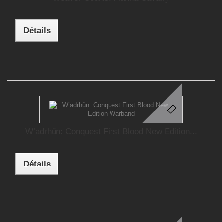
Détails
W’adrhŭn: Conquest First Blood New Edition...
Détails