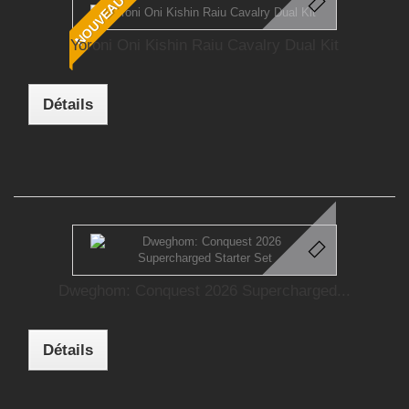
NOUVEAU
Yoroni Oni Kishin Raiu Cavalry Dual Kit
Détails
Dweghom: Conquest 2026 Supercharged...
Détails