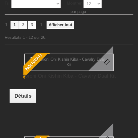
Tri
Montrer
par page
1
2
3
Afficher tout
Résultats 1 - 12 sur 26.
NOUVEAU
Yoroni Oni Kishin Kiba - Cavalry Dual Kit
Détails