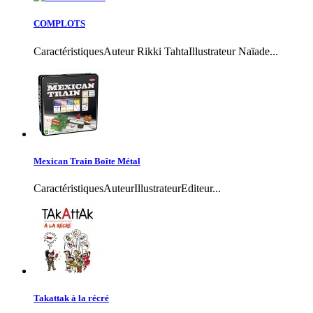
COMPLOTS
CaractéristiquesAuteur Rikki TahtaIllustrateur Naïade...
Mexican Train Boîte Métal
CaractéristiquesAuteurIllustrateurEditeur...
Takattak à la récré