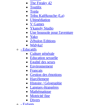
The Freaky 42
Toutilix
Topla
Tribu Kafékouche (La)
Ultimédiation
V Games
Ykanoly Studio
Une boussole pour l'aventure
Yako
Zébulon Editions
Widyka!
- Educatifs
Culture générale
Education sexuelle
Egalité des sexes
Environnement
Français
Gestion des émotions
Harcèlement
Histoire / Géographie
Langues étrangères
Mathématique
Motricité fine
Divers
- Enfants