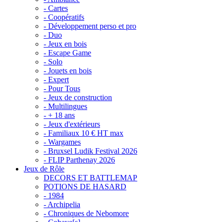
- Cartes
- Coopératifs
- Développement perso et pro
- Duo
- Jeux en bois
- Escape Game
- Solo
- Jouets en bois
- Expert
- Pour Tous
- Jeux de construction
- Multilingues
- + 18 ans
- Jeux d'extérieurs
- Familiaux 10 € HT max
- Wargames
- Bruxsel Ludik Festival 2026
- FLIP Parthenay 2026
Jeux de Rôle
DECORS ET BATTLEMAP
POTIONS DE HASARD
- 1984
- Archipelia
- Chroniques de Nebomore