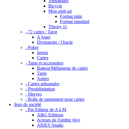
Artisanales
Bicycle
Mon petit art
Format mini
Format standard
Theory 11
- 72 cartes / Tarot
A jouer
Divinatoire / Oracle
- Poker
Jetons
Cartes
- Tapis et accessoires
Batteur/Mélangeur de cartes
Tapis
Autres
- Cartes artisanales
- Prestidigitation
- Sleeves
- Boîte de rangement pour cartes
Jeux de société
- Par Editeur de A à M
A&G Editions
Acteurs de l'ombre (les)
ARIES Studio