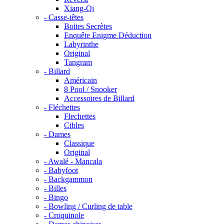
Xiang-Qi
- Casse-têtes
Boites Secrètes
Enquête Enigme Déduction
Labyrinthe
Original
Tangram
- Billard
Américain
8 Pool / Snooker
Accessoires de Billard
- Fléchettes
Flechettes
Cibles
- Dames
Classique
Original
- Awalé - Mancala
- Babyfoot
- Backgammon
- Billes
- Bingo
- Bowling / Curling de table
- Croquinole