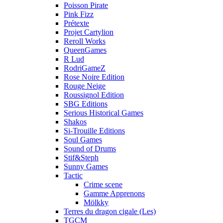
Poisson Pirate
Pink Fizz
Prétexte
Projet Cartylion
Reroll Works
QueenGames
R Lud
RodriGameZ
Rose Noire Edition
Rouge Neige
Roussignol Edition
SBG Editions
Serious Historical Games
Shakos
Si-Trouille Editions
Soul Games
Sound of Drums
Stif&Steph
Sunny Games
Tactic
Crime scene
Gamme Apprenons
Mölkky
Terres du dragon cigale (Les)
TGCM