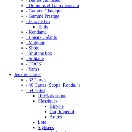
- Dames chinoises
- Dominos et Train mexicain
- Gamme Classique
- Gamme Prestige
- Jeux de Go
Tapis
- Kendama
- Loisirs Créatifs
- Mahjong
- Shōgi
- Shut the box
- Solitaire
- TOCK
- Yam's
Jeux de Cartes
- 32 Cartes
- 40 Cartes (Scopa, Ronda...)
- 54 cartes
100% plastique
Classiques
Bicycle
Coq Impérial
Autres
Lots
Stylisées