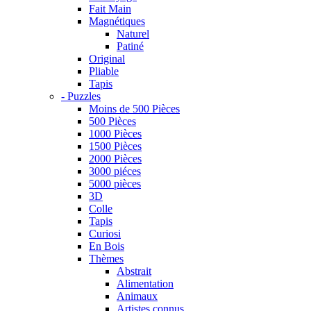
Fait Main
Magnétiques
Naturel
Patiné
Original
Pliable
Tapis
- Puzzles
Moins de 500 Pièces
500 Pièces
1000 Pièces
1500 Pièces
2000 Pièces
3000 piéces
5000 pièces
3D
Colle
Tapis
Curiosi
En Bois
Thèmes
Abstrait
Alimentation
Animaux
Artistes connus