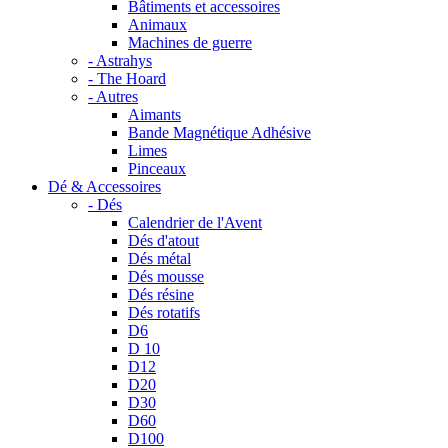
Bâtiments et accessoires
Animaux
Machines de guerre
- Astrahys
- The Hoard
- Autres
Aimants
Bande Magnétique Adhésive
Limes
Pinceaux
Dé & Accessoires
- Dés
Calendrier de l'Avent
Dés d'atout
Dés métal
Dés mousse
Dés résine
Dés rotatifs
D6
D 10
D12
D20
D30
D60
D100