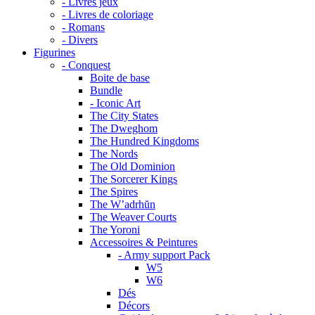
- Livres jeux
- Livres de coloriage
- Romans
- Divers
Figurines
- Conquest
Boite de base
Bundle
- Iconic Art
The City States
The Dweghom
The Hundred Kingdoms
The Nords
The Old Dominion
The Sorcerer Kings
The Spires
The W’adrhŭn
The Weaver Courts
The Yoroni
Accessoires & Peintures
- Army support Pack
W5
W6
Dés
Décors