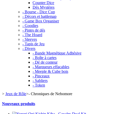
Counter Dice
Dés Mystères
- Bourse - Dice Cup
- Décors et battlemap
- Game Box Organiser
- Goodies
- Pistes de dés
- The Hoard
- Sleeves
- Tapis de Jeu
- Divers
- Bande Magnétique Adhésive
- Boîte à cartes
- Dé de conteur
- Marqueurs effaçables
- Meeple & Cube bois
- Pinceaux
- Sabliers
- Token
>
Jeux de Rôle
>
- Chroniques de Nebomore
Nouveaux produits