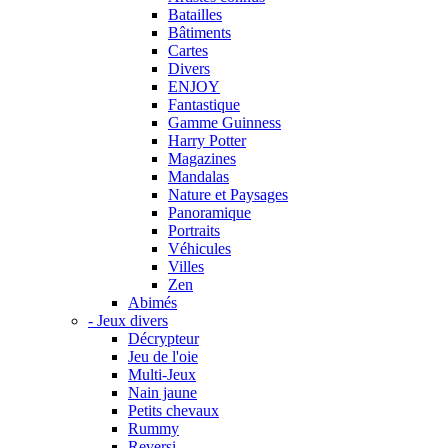
Batailles
Bâtiments
Cartes
Divers
ENJOY
Fantastique
Gamme Guinness
Harry Potter
Magazines
Mandalas
Nature et Paysages
Panoramique
Portraits
Véhicules
Villes
Zen
Abimés
- Jeux divers
Décrypteur
Jeu de l'oie
Multi-Jeux
Nain jaune
Petits chevaux
Rummy
Reversi