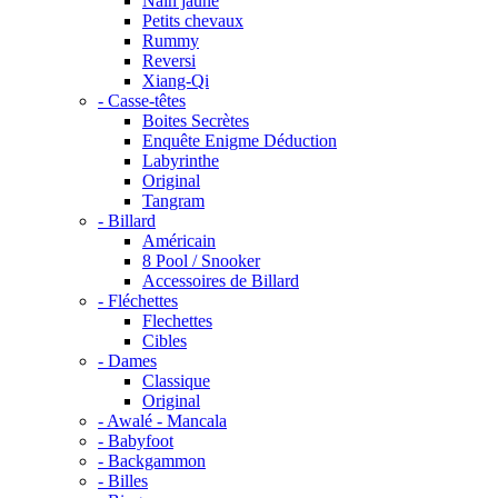
Nain jaune
Petits chevaux
Rummy
Reversi
Xiang-Qi
- Casse-têtes
Boites Secrètes
Enquête Enigme Déduction
Labyrinthe
Original
Tangram
- Billard
Américain
8 Pool / Snooker
Accessoires de Billard
- Fléchettes
Flechettes
Cibles
- Dames
Classique
Original
- Awalé - Mancala
- Babyfoot
- Backgammon
- Billes