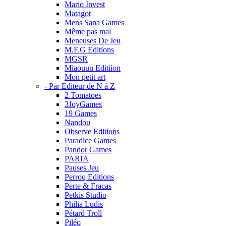
Mario Invest
Matagot
Mens Sana Games
Même pas mal
Meneuses De Jeu
M.F.G Editions
MGSR
Miaouuu Editiion
Mon petit art
- Par Editeur de N à Z
2 Tomatoes
3JoyGames
19 Games
Nandou
Observe Editions
Paradice Games
Pandor Games
PARIA
Pauses Jeu
Perroq Editions
Perte & Fracas
Petkis Studio
Philia Ludis
Pétard Troll
Piléo