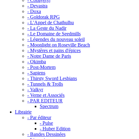
- Cobaye[s]
- Devastra
- Doxa
- Goldorak RPG
- L'Appel de Chathulhu
- La Geste du Nadir
- Le Domaine de Seedmills
- Légendes du nouveau soleil
- Moonlight on Roseville Beach
- Mystères et pains d'épices
- Notre Dame de Paris
- Okimba
- Post-Mortem
- Sapiens
- Thirsty Sword Lesbians
- Tunnels & Trolls
- Valkyr
- Verne et Associés
- PAR EDITEUR
Spectrum
Librairie
- Par éditeur
- Pulse
- Huber Edition
- Bandes Dessinées