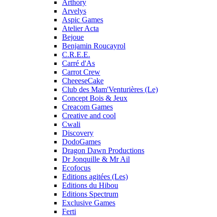
Arthory
Arvelys
Aspic Games
Atelier Acta
Bejoue
Benjamin Roucayrol
C.R.E.E.
Carré d'As
Carrot Crew
CheeeseCake
Club des Mam'Venturières (Le)
Concept Bois & Jeux
Creacom Games
Creative and cool
Cwali
Discovery
DodoGames
Dragon Dawn Productions
Dr Jonquille & Mr Ail
Ecofocus
Editions agitées (Les)
Editions du Hibou
Editions Spectrum
Exclusive Games
Ferti