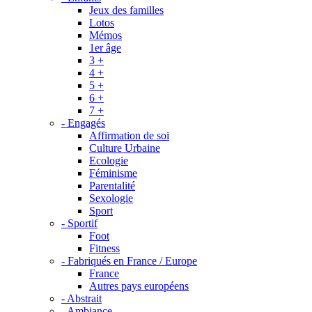
Jeux des familles
Lotos
Mémos
1er âge
3 +
4 +
5 +
6 +
7 +
- Engagés
Affirmation de soi
Culture Urbaine
Ecologie
Féminisme
Parentalité
Sexologie
Sport
- Sportif
Foot
Fitness
- Fabriqués en France / Europe
France
Autres pays européens
- Abstrait
- Ambiance