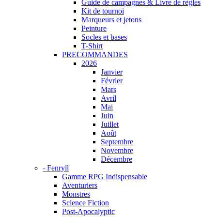
Guide de campagnes & Livre de règles
Kit de tournoi
Marqueurs et jetons
Peinture
Socles et bases
T-Shirt
PRECOMMANDES
2026
Janvier
Février
Mars
Avril
Mai
Juin
Juillet
Août
Septembre
Novembre
Décembre
- Fenryll
Gamme RPG Indispensable
Aventuriers
Monstres
Science Fiction
Post-Apocalyptic