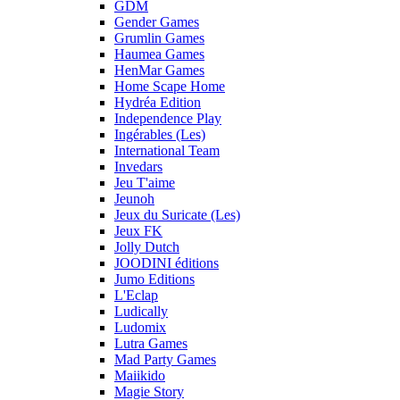
GDM
Gender Games
Grumlin Games
Haumea Games
HenMar Games
Home Scape Home
Hydréa Edition
Independence Play
Ingérables (Les)
International Team
Invedars
Jeu T'aime
Jeunoh
Jeux du Suricate (Les)
Jeux FK
Jolly Dutch
JOODINI éditions
Jumo Editions
L'Eclap
Ludically
Ludomix
Lutra Games
Mad Party Games
Maiikido
Magie Story