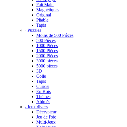
Fait Main
Magnétiques
Original
Pliable
Tapis
- Puzzles
Moins de 500 Pièces
500 Pièces
1000 Pièces
1500 Pièces
2000 Pièces
3000 piéces
5000 pièces
3D
Colle
Tapis
Curiosi
En Bois
Thèmes
Abimés
- Jeux divers
Décrypteur
Jeu de l'oie
Multi-Jeux