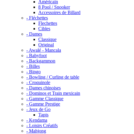
Américain
8 Pool / Snooker
Accessoires de Billard
- Fléchettes
Flechettes
Cibles
- Dames
Classique
Original
- Awalé - Mancala
- Babyfoot
- Backgammon
- Billes
- Bingo
- Bowling / Curling de table
- Croquinole
- Dames chinoises
- Dominos et Train mexicain
- Gamme Classique
- Gamme Prestige
- Jeux de Go
Tapis
- Kendama
- Loisirs Créatifs
- Mahjong