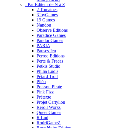
- Par Editeur de N à Z
2 Tomatoes
3JoyGames
19 Games
Nandou
Observe Editions
Paradice Games
Pandor Games
PARIA
Pauses Jeu
Perroq Editions
Perte & Fracas
Petkis Studio
Philia Ludis
Pétard Troll
Piléo
Poisson Pirate
Pink Fizz
Prétexte
Projet Cartylion
Reroll Works
QueenGames
R Lud
RodriGameZ
Rose Noire Edition