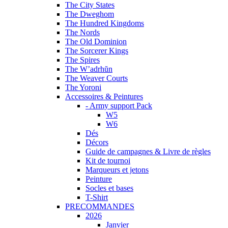
The City States
The Dweghom
The Hundred Kingdoms
The Nords
The Old Dominion
The Sorcerer Kings
The Spires
The W’adrhŭn
The Weaver Courts
The Yoroni
Accessoires & Peintures
- Army support Pack
W5
W6
Dés
Décors
Guide de campagnes & Livre de règles
Kit de tournoi
Marqueurs et jetons
Peinture
Socles et bases
T-Shirt
PRECOMMANDES
2026
Janvier