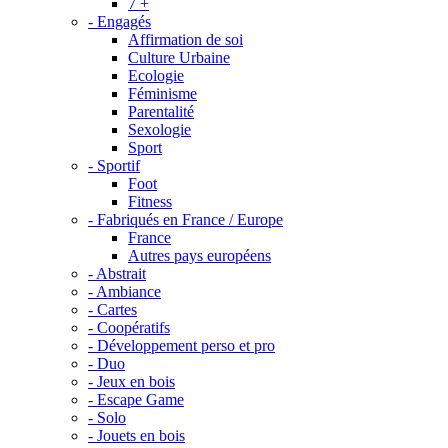
7 +
- Engagés
Affirmation de soi
Culture Urbaine
Ecologie
Féminisme
Parentalité
Sexologie
Sport
- Sportif
Foot
Fitness
- Fabriqués en France / Europe
France
Autres pays européens
- Abstrait
- Ambiance
- Cartes
- Coopératifs
- Développement perso et pro
- Duo
- Jeux en bois
- Escape Game
- Solo
- Jouets en bois