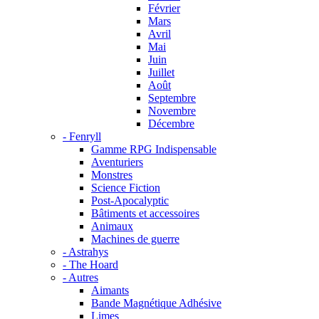
Février
Mars
Avril
Mai
Juin
Juillet
Août
Septembre
Novembre
Décembre
- Fenryll
Gamme RPG Indispensable
Aventuriers
Monstres
Science Fiction
Post-Apocalyptic
Bâtiments et accessoires
Animaux
Machines de guerre
- Astrahys
- The Hoard
- Autres
Aimants
Bande Magnétique Adhésive
Limes