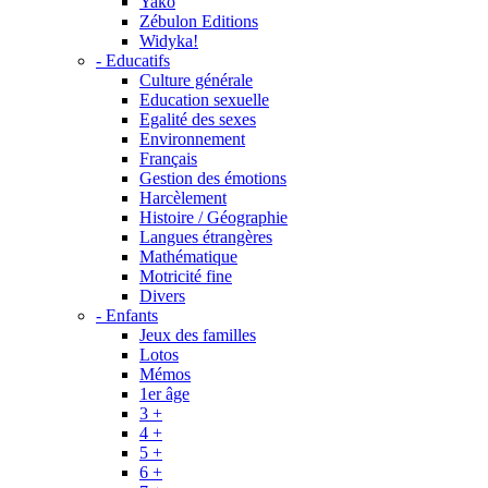
Yako
Zébulon Editions
Widyka!
- Educatifs
Culture générale
Education sexuelle
Egalité des sexes
Environnement
Français
Gestion des émotions
Harcèlement
Histoire / Géographie
Langues étrangères
Mathématique
Motricité fine
Divers
- Enfants
Jeux des familles
Lotos
Mémos
1er âge
3 +
4 +
5 +
6 +