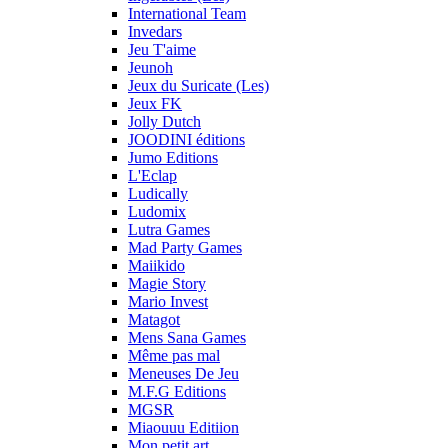
International Team
Invedars
Jeu T'aime
Jeunoh
Jeux du Suricate (Les)
Jeux FK
Jolly Dutch
JOODINI éditions
Jumo Editions
L'Eclap
Ludically
Ludomix
Lutra Games
Mad Party Games
Maiikido
Magie Story
Mario Invest
Matagot
Mens Sana Games
Même pas mal
Meneuses De Jeu
M.F.G Editions
MGSR
Miaouuu Editiion
Mon petit art