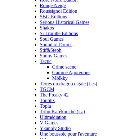
Rouge Neige
Roussignol Edition
SBG Editions
Serious Historical Games
Shakos
Si-Trouille Editions
Soul Games
Sound of Drums
Stif&Steph
Sunny Games
Tactic
Crime scene
Gamme Apprenons
Mölkky
Terres du dragon cigale (Les)
TGCM
The Freaky 42
Toutilix
Topla
Tribu Kafékouche (La)
Ultimédiation
V Games
Ykanoly Studio
Une boussole pour l'aventure