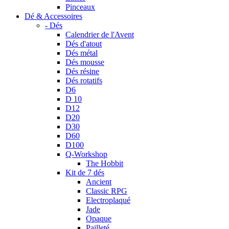
Pinceaux
Dé & Accessoires
- Dés
Calendrier de l'Avent
Dés d'atout
Dés métal
Dés mousse
Dés résine
Dés rotatifs
D6
D 10
D12
D20
D30
D60
D100
Q-Workshop
The Hobbit
Kit de 7 dés
Ancient
Classic RPG
Electroplaqué
Jade
Opaque
Pailleté