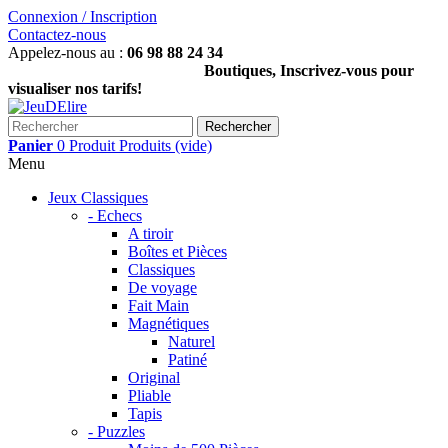
Connexion / Inscription
Contactez-nous
Appelez-nous au :
06 98 88 24 34
Boutiques, Inscrivez-vous pour
visualiser nos tarifs!
Rechercher
Panier
0
Produit
Produits
(vide)
Menu
Jeux Classiques
- Echecs
A tiroir
Boîtes et Pièces
Classiques
De voyage
Fait Main
Magnétiques
Naturel
Patiné
Original
Pliable
Tapis
- Puzzles