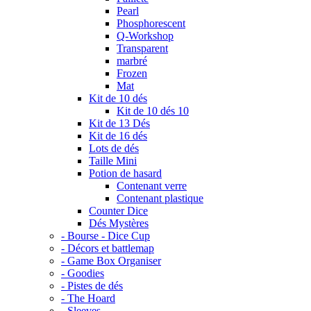
Pearl
Phosphorescent
Q-Workshop
Transparent
marbré
Frozen
Mat
Kit de 10 dés
Kit de 10 dés 10
Kit de 13 Dés
Kit de 16 dés
Lots de dés
Taille Mini
Potion de hasard
Contenant verre
Contenant plastique
Counter Dice
Dés Mystères
- Bourse - Dice Cup
- Décors et battlemap
- Game Box Organiser
- Goodies
- Pistes de dés
- The Hoard
- Sleeves