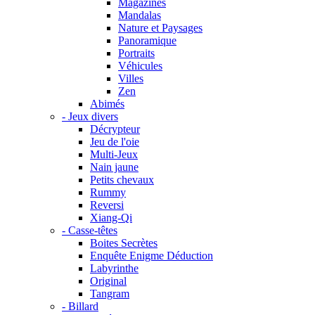
Magazines
Mandalas
Nature et Paysages
Panoramique
Portraits
Véhicules
Villes
Zen
Abimés
- Jeux divers
Décrypteur
Jeu de l'oie
Multi-Jeux
Nain jaune
Petits chevaux
Rummy
Reversi
Xiang-Qi
- Casse-têtes
Boites Secrètes
Enquête Enigme Déduction
Labyrinthe
Original
Tangram
- Billard