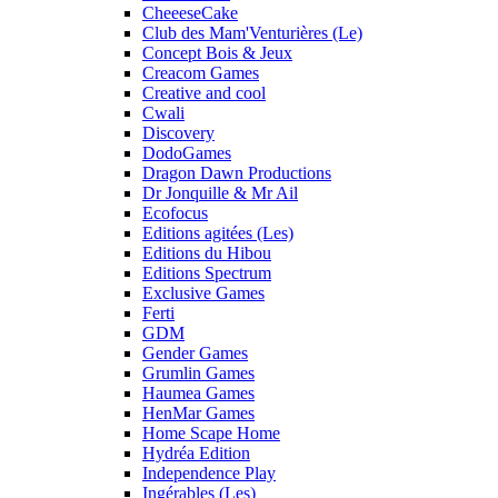
CheeeseCake
Club des Mam'Venturières (Le)
Concept Bois & Jeux
Creacom Games
Creative and cool
Cwali
Discovery
DodoGames
Dragon Dawn Productions
Dr Jonquille & Mr Ail
Ecofocus
Editions agitées (Les)
Editions du Hibou
Editions Spectrum
Exclusive Games
Ferti
GDM
Gender Games
Grumlin Games
Haumea Games
HenMar Games
Home Scape Home
Hydréa Edition
Independence Play
Ingérables (Les)