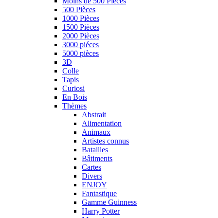
Moins de 500 Pièces
500 Pièces
1000 Pièces
1500 Pièces
2000 Pièces
3000 piéces
5000 pièces
3D
Colle
Tapis
Curiosi
En Bois
Thèmes
Abstrait
Alimentation
Animaux
Artistes connus
Batailles
Bâtiments
Cartes
Divers
ENJOY
Fantastique
Gamme Guinness
Harry Potter