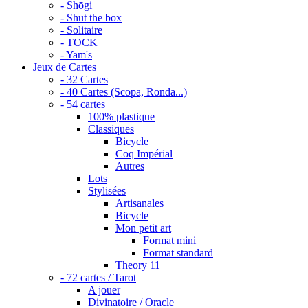
- Shōgi
- Shut the box
- Solitaire
- TOCK
- Yam's
Jeux de Cartes
- 32 Cartes
- 40 Cartes (Scopa, Ronda...)
- 54 cartes
100% plastique
Classiques
Bicycle
Coq Impérial
Autres
Lots
Stylisées
Artisanales
Bicycle
Mon petit art
Format mini
Format standard
Theory 11
- 72 cartes / Tarot
A jouer
Divinatoire / Oracle