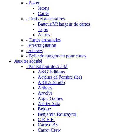
- Poker
Jetons
Cartes
- Tapis et accessoires
Batteur/Mélangeur de cartes
Tapis
Autres
- Cartes artisanales
- Prestidigitation
- Sleeves
- Boîte de rangement pour cartes
Jeux de société
- Par Editeur de A à M
A&G Editions
Acteurs de l'ombre (les)
ARIES Studio
Arthory
Arvelys
Aspic Games
Atelier Acta
Bejoue
Benjamin Roucayrol
C.R.E.E.
Carré d'As
Carrot Crew