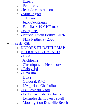
- Expert
- Pour Tous
- Jeux de construction
- Multilingues
- + 18 ans
- Jeux d'extérieurs
- Familiaux 10 € HT max
- Wargames
- Bruxsel Ludik Festival 2026
- FLIP Parthenay 2026
Jeux de Rôle
DECORS ET BATTLEMAP
POTIONS DE HASARD
- 1984
- Archipelia
- Chroniques de Nebomore
- Cobaye[s]
- Devastra
- Doxa
- Goldorak RPG
- L'Appel de Chathulhu
- La Geste du Nadir
- Le Domaine de Seedmills
- Légendes du nouveau soleil
- Moonlight on Roseville Beach