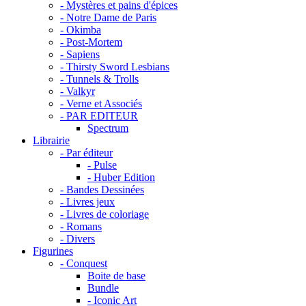
- Mystères et pains d'épices
- Notre Dame de Paris
- Okimba
- Post-Mortem
- Sapiens
- Thirsty Sword Lesbians
- Tunnels & Trolls
- Valkyr
- Verne et Associés
- PAR EDITEUR
Spectrum
Librairie
- Par éditeur
- Pulse
- Huber Edition
- Bandes Dessinées
- Livres jeux
- Livres de coloriage
- Romans
- Divers
Figurines
- Conquest
Boite de base
Bundle
- Iconic Art