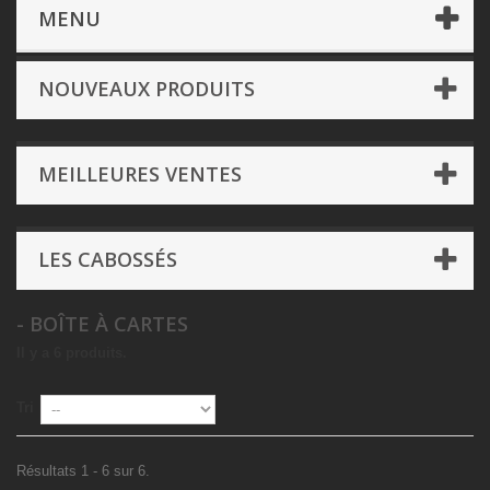
Dé & Accessoires
- Divers
- Boîte à cartes
MENU
NOUVEAUX PRODUITS
MEILLEURES VENTES
LES CABOSSÉS
- BOÎTE À CARTES
Il y a 6 produits.
Tri
Résultats 1 - 6 sur 6.