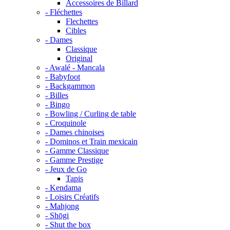
Accessoires de Billard
- Fléchettes
Flechettes
Cibles
- Dames
Classique
Original
- Awalé - Mancala
- Babyfoot
- Backgammon
- Billes
- Bingo
- Bowling / Curling de table
- Croquinole
- Dames chinoises
- Dominos et Train mexicain
- Gamme Classique
- Gamme Prestige
- Jeux de Go
Tapis
- Kendama
- Loisirs Créatifs
- Mahjong
- Shōgi
- Shut the box