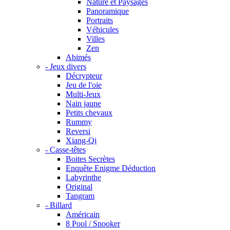
Nature et Paysages
Panoramique
Portraits
Véhicules
Villes
Zen
Abimés
- Jeux divers
Décrypteur
Jeu de l'oie
Multi-Jeux
Nain jaune
Petits chevaux
Rummy
Reversi
Xiang-Qi
- Casse-têtes
Boites Secrètes
Enquête Enigme Déduction
Labyrinthe
Original
Tangram
- Billard
Américain
8 Pool / Snooker