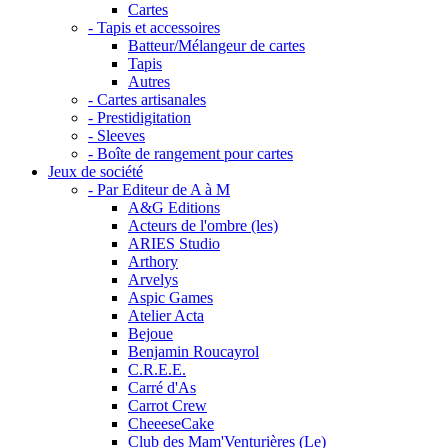
Cartes
- Tapis et accessoires
Batteur/Mélangeur de cartes
Tapis
Autres
- Cartes artisanales
- Prestidigitation
- Sleeves
- Boîte de rangement pour cartes
Jeux de société
- Par Editeur de A à M
A&G Editions
Acteurs de l'ombre (les)
ARIES Studio
Arthory
Arvelys
Aspic Games
Atelier Acta
Bejoue
Benjamin Roucayrol
C.R.E.E.
Carré d'As
Carrot Crew
CheeeseCake
Club des Mam'Venturières (Le)