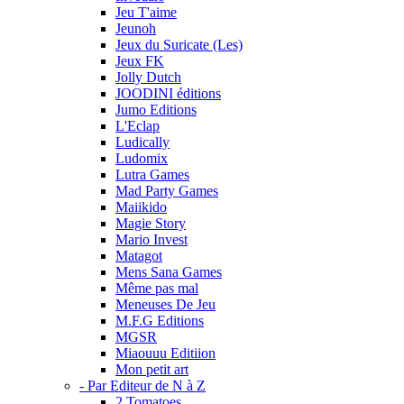
Jeu T'aime
Jeunoh
Jeux du Suricate (Les)
Jeux FK
Jolly Dutch
JOODINI éditions
Jumo Editions
L'Eclap
Ludically
Ludomix
Lutra Games
Mad Party Games
Maiikido
Magie Story
Mario Invest
Matagot
Mens Sana Games
Même pas mal
Meneuses De Jeu
M.F.G Editions
MGSR
Miaouuu Editiion
Mon petit art
- Par Editeur de N à Z
2 Tomatoes