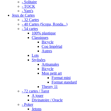
- Solitaire
- TOCK
- Yam's
Jeux de Cartes
- 32 Cartes
- 40 Cartes (Scopa, Ronda...)
- 54 cartes
100% plastique
Classiques
Bicycle
Coq Impérial
Autres
Lots
Stylisées
Artisanales
Bicycle
Mon petit art
Format mini
Format standard
Theory 11
- 72 cartes / Tarot
A jouer
Divinatoire / Oracle
- Poker
Jetons