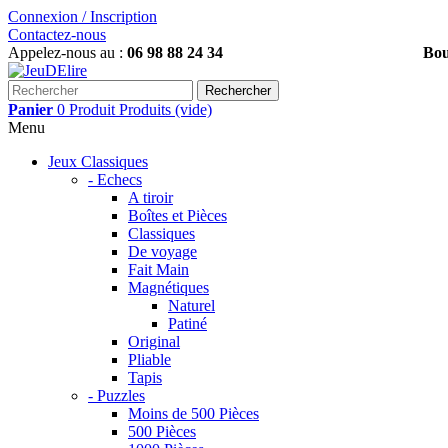
Connexion / Inscription
Contactez-nous
Appelez-nous au :
06 98 88 24 34
Boutiques, Inscrivez-
Rechercher
Panier
0
Produit
Produits
(vide)
Menu
Jeux Classiques
- Echecs
A tiroir
Boîtes et Pièces
Classiques
De voyage
Fait Main
Magnétiques
Naturel
Patiné
Original
Pliable
Tapis
- Puzzles
Moins de 500 Pièces
500 Pièces