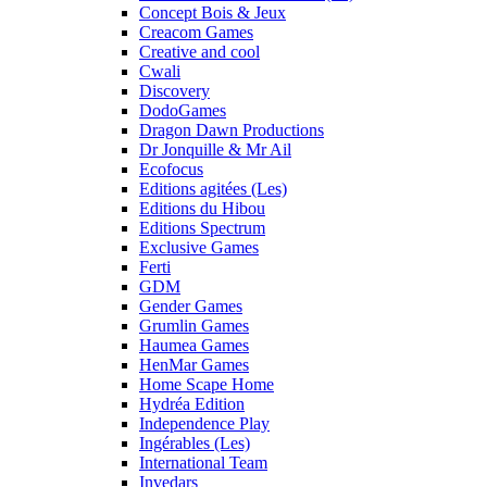
Concept Bois & Jeux
Creacom Games
Creative and cool
Cwali
Discovery
DodoGames
Dragon Dawn Productions
Dr Jonquille & Mr Ail
Ecofocus
Editions agitées (Les)
Editions du Hibou
Editions Spectrum
Exclusive Games
Ferti
GDM
Gender Games
Grumlin Games
Haumea Games
HenMar Games
Home Scape Home
Hydréa Edition
Independence Play
Ingérables (Les)
International Team
Invedars