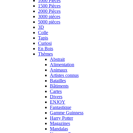
1000 Pièces
1500 Pièces
2000 Pièces
3000 piéces
5000 pièces
3D
Colle
Tapis
Curiosi
En Bois
Thèmes
Abstrait
Alimentation
Animaux
Artistes connus
Batailles
Bâtiments
Cartes
Divers
ENJOY
Fantastique
Gamme Guinness
Harry Potter
Magazines
Mandalas