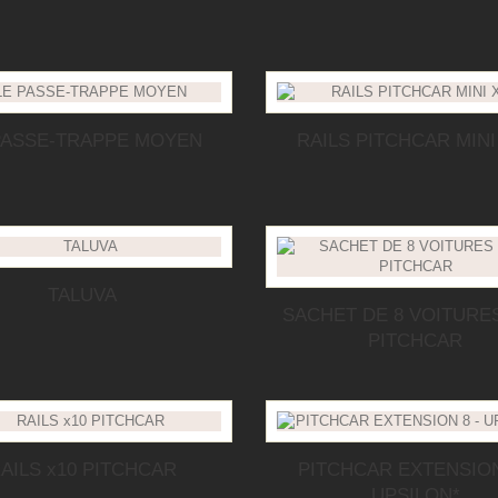
PASSE-TRAPPE MOYEN
RAILS PITCHCAR MINI
TALUVA
SACHET DE 8 VOITURES
PITCHCAR
AILS x10 PITCHCAR
PITCHCAR EXTENSION
UPSILON*