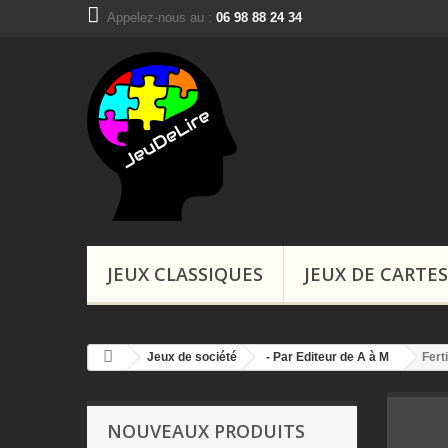
Appelez-nous au :
06 98 88 24 34
Boutiques, Ins
JEUX CLASSIQUES
JEUX DE CARTES
Jeux de société
- Par Editeur de A à M
Ferti
NOUVEAUX PRODUITS