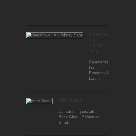
Ren
MultamäkiIllust
Ren...
Maeshowe
: An
Orkney
Saga
CaractéristiquesAuteur
Lee
BroderickIllustrateur
Lars...
After Beach
CaractéristiquesAuteur
Brice Girod , Sébastien
Girod...