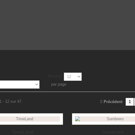
Montrer
par page
1 - 12 sur 47.
Précédent
1
TimeLand
Sombrero