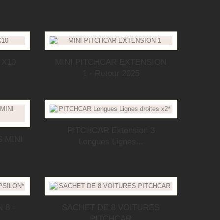
 X10
MINI PITCHCAR EXTENSION
1 - Retour 2025
PITCHCAR Extension 3
 MINI
Longues Lignes...
 8 -
SACHET DE 8 VOITURES
PITCHCAR