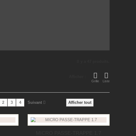
Il y a 47 produits.
Afficher :
Grille
Liste
2
3
4
Suivant
Afficher tout
MICRO PASSE-TRAPPE 1.7