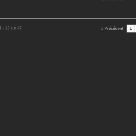
...
1 - 12 sur 47.
Précédent
1
sAuteur