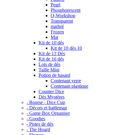
Pearl
Phosphorescent
Q-Workshop
Transparent
marbré
Frozen
Mat
Kit de 10 dés
Kit de 10 dés 10
Kit de 13 Dés
Kit de 16 dés
Lots de dés
Taille Mini
Potion de hasard
Contenant verre
Contenant plastique
Counter Dice
Dés Mystères
- Bourse - Dice Cup
- Décors et battlemap
- Game Box Organiser
- Goodies
- Pistes de dés
- The Hoard
- Sleeves