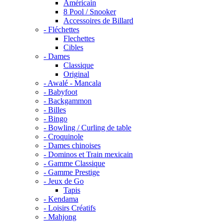
Américain
8 Pool / Snooker
Accessoires de Billard
- Fléchettes
Flechettes
Cibles
- Dames
Classique
Original
- Awalé - Mancala
- Babyfoot
- Backgammon
- Billes
- Bingo
- Bowling / Curling de table
- Croquinole
- Dames chinoises
- Dominos et Train mexicain
- Gamme Classique
- Gamme Prestige
- Jeux de Go
Tapis
- Kendama
- Loisirs Créatifs
- Mahjong