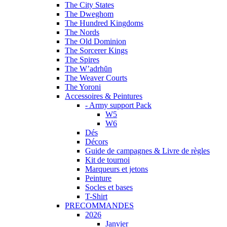
The City States
The Dweghom
The Hundred Kingdoms
The Nords
The Old Dominion
The Sorcerer Kings
The Spires
The W’adrhŭn
The Weaver Courts
The Yoroni
Accessoires & Peintures
- Army support Pack
W5
W6
Dés
Décors
Guide de campagnes & Livre de règles
Kit de tournoi
Marqueurs et jetons
Peinture
Socles et bases
T-Shirt
PRECOMMANDES
2026
Janvier