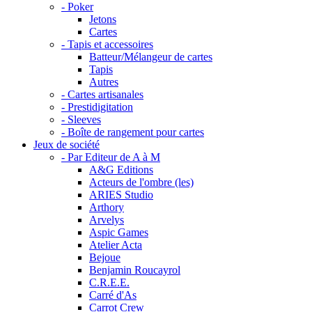
- Poker
Jetons
Cartes
- Tapis et accessoires
Batteur/Mélangeur de cartes
Tapis
Autres
- Cartes artisanales
- Prestidigitation
- Sleeves
- Boîte de rangement pour cartes
Jeux de société
- Par Editeur de A à M
A&G Editions
Acteurs de l'ombre (les)
ARIES Studio
Arthory
Arvelys
Aspic Games
Atelier Acta
Bejoue
Benjamin Roucayrol
C.R.E.E.
Carré d'As
Carrot Crew