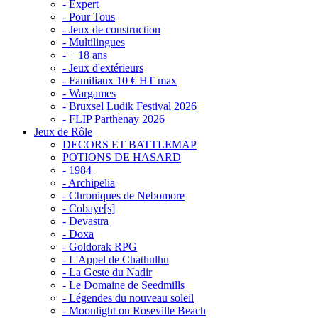
- Expert
- Pour Tous
- Jeux de construction
- Multilingues
- + 18 ans
- Jeux d'extérieurs
- Familiaux 10 € HT max
- Wargames
- Bruxsel Ludik Festival 2026
- FLIP Parthenay 2026
Jeux de Rôle
DECORS ET BATTLEMAP
POTIONS DE HASARD
- 1984
- Archipelia
- Chroniques de Nebomore
- Cobaye[s]
- Devastra
- Doxa
- Goldorak RPG
- L'Appel de Chathulhu
- La Geste du Nadir
- Le Domaine de Seedmills
- Légendes du nouveau soleil
- Moonlight on Roseville Beach