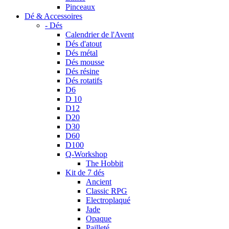
Pinceaux
Dé & Accessoires
- Dés
Calendrier de l'Avent
Dés d'atout
Dés métal
Dés mousse
Dés résine
Dés rotatifs
D6
D 10
D12
D20
D30
D60
D100
Q-Workshop
The Hobbit
Kit de 7 dés
Ancient
Classic RPG
Electroplaqué
Jade
Opaque
Pailleté