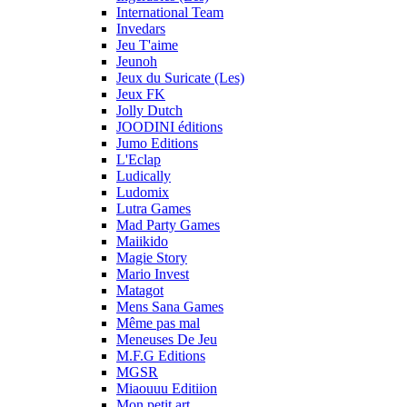
International Team
Invedars
Jeu T'aime
Jeunoh
Jeux du Suricate (Les)
Jeux FK
Jolly Dutch
JOODINI éditions
Jumo Editions
L'Eclap
Ludically
Ludomix
Lutra Games
Mad Party Games
Maiikido
Magie Story
Mario Invest
Matagot
Mens Sana Games
Même pas mal
Meneuses De Jeu
M.F.G Editions
MGSR
Miaouuu Editiion
Mon petit art