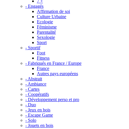
7 +
- Engagés
Affirmation de soi
Culture Urbaine
Ecologie
Féminisme
Parentalité
Sexologie
Sport
- Sportif
Foot
Fitness
- Fabriqués en France / Europe
France
Autres pays européens
- Abstrait
- Ambiance
- Cartes
- Coopératifs
- Développement perso et pro
- Duo
- Jeux en bois
- Escape Game
- Solo
- Jouets en bois