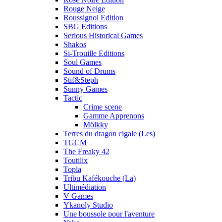
Rouge Neige
Roussignol Edition
SBG Editions
Serious Historical Games
Shakos
Si-Trouille Editions
Soul Games
Sound of Drums
Stif&Steph
Sunny Games
Tactic
Crime scene
Gamme Apprenons
Mölkky
Terres du dragon cigale (Les)
TGCM
The Freaky 42
Toutilix
Topla
Tribu Kafékouche (La)
Ultimédiation
V Games
Ykanoly Studio
Une boussole pour l'aventure