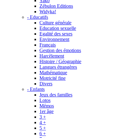
Yako
Zébulon Editions
Widyka!
- Educatifs
Culture générale
Education sexuelle
Egalité des sexes
Environnement
Français
Gestion des émotions
Harcèlement
Histoire / Géographie
Langues étrangères
Mathématique
Motricité fine
Divers
- Enfants
Jeux des familles
Lotos
Mémos
1er âge
3 +
4 +
5 +
6 +