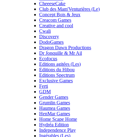
CheeeseCake
Club des Mam'Venturières (Le)
Concept Bois & Jeux
Creacom Games
Creative and cool
Cwali
Discovery
DodoGames
Dragon Dawn Productions
Dr Jonquille & Mr Ail
Ecofocus
Editions agitées (Les)
Editions du Hibou
Editions Spectrum
Exclusive Games
Ferti
GDM
Gender Games
Grumlin Games
Haumea Games
HenMar Games
Home Scape Home
Hydréa Edition
Independence Play
Ingérables (Les)