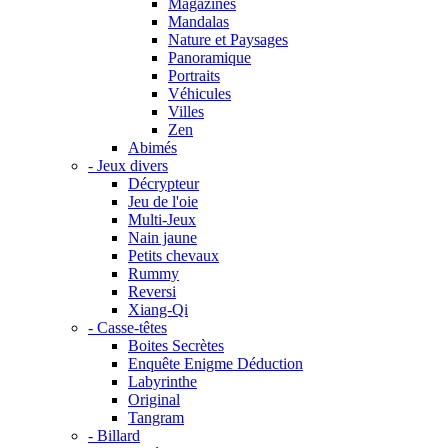
Magazines
Mandalas
Nature et Paysages
Panoramique
Portraits
Véhicules
Villes
Zen
Abimés
- Jeux divers
Décrypteur
Jeu de l'oie
Multi-Jeux
Nain jaune
Petits chevaux
Rummy
Reversi
Xiang-Qi
- Casse-têtes
Boites Secrètes
Enquête Enigme Déduction
Labyrinthe
Original
Tangram
- Billard