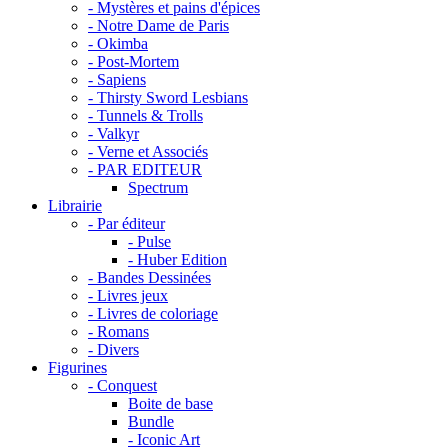
- Mystères et pains d'épices
- Notre Dame de Paris
- Okimba
- Post-Mortem
- Sapiens
- Thirsty Sword Lesbians
- Tunnels & Trolls
- Valkyr
- Verne et Associés
- PAR EDITEUR
Spectrum
Librairie
- Par éditeur
- Pulse
- Huber Edition
- Bandes Dessinées
- Livres jeux
- Livres de coloriage
- Romans
- Divers
Figurines
- Conquest
Boite de base
Bundle
- Iconic Art