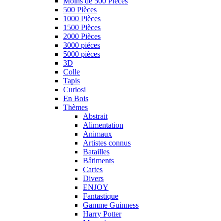
Moins de 500 Pièces
500 Pièces
1000 Pièces
1500 Pièces
2000 Pièces
3000 piéces
5000 pièces
3D
Colle
Tapis
Curiosi
En Bois
Thèmes
Abstrait
Alimentation
Animaux
Artistes connus
Batailles
Bâtiments
Cartes
Divers
ENJOY
Fantastique
Gamme Guinness
Harry Potter