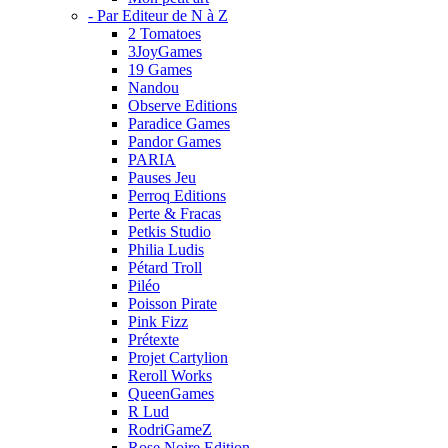
- Par Editeur de N à Z
2 Tomatoes
3JoyGames
19 Games
Nandou
Observe Editions
Paradice Games
Pandor Games
PARIA
Pauses Jeu
Perroq Editions
Perte & Fracas
Petkis Studio
Philia Ludis
Pétard Troll
Piléo
Poisson Pirate
Pink Fizz
Prétexte
Projet Cartylion
Reroll Works
QueenGames
R Lud
RodriGameZ
Rose Noire Edition