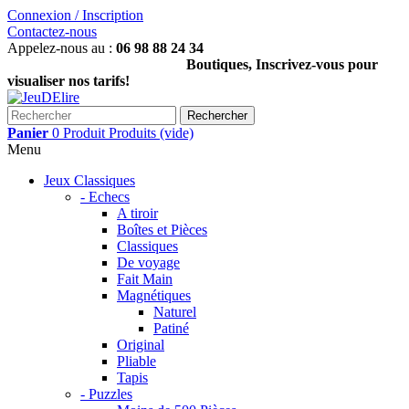
Connexion / Inscription
Contactez-nous
Appelez-nous au :
06 98 88 24 34
Boutiques, Inscrivez-vous pour
visualiser nos tarifs!
Rechercher
Panier
0
Produit
Produits
(vide)
Menu
Jeux Classiques
- Echecs
A tiroir
Boîtes et Pièces
Classiques
De voyage
Fait Main
Magnétiques
Naturel
Patiné
Original
Pliable
Tapis
- Puzzles