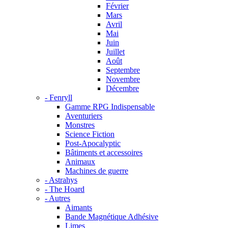
Février
Mars
Avril
Mai
Juin
Juillet
Août
Septembre
Novembre
Décembre
- Fenryll
Gamme RPG Indispensable
Aventuriers
Monstres
Science Fiction
Post-Apocalyptic
Bâtiments et accessoires
Animaux
Machines de guerre
- Astrahys
- The Hoard
- Autres
Aimants
Bande Magnétique Adhésive
Limes