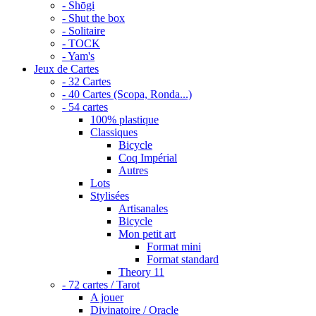
- Shōgi
- Shut the box
- Solitaire
- TOCK
- Yam's
Jeux de Cartes
- 32 Cartes
- 40 Cartes (Scopa, Ronda...)
- 54 cartes
100% plastique
Classiques
Bicycle
Coq Impérial
Autres
Lots
Stylisées
Artisanales
Bicycle
Mon petit art
Format mini
Format standard
Theory 11
- 72 cartes / Tarot
A jouer
Divinatoire / Oracle