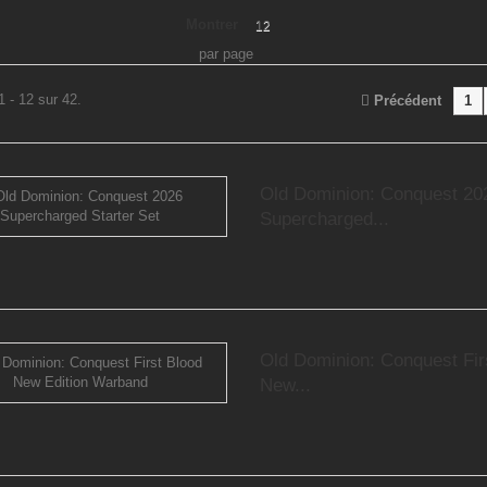
Montrer
12
par page
1 - 12 sur 42.
Précédent
1
Old Dominion: Conquest 20
Supercharged...
Old Dominion: Conquest Fir
New...