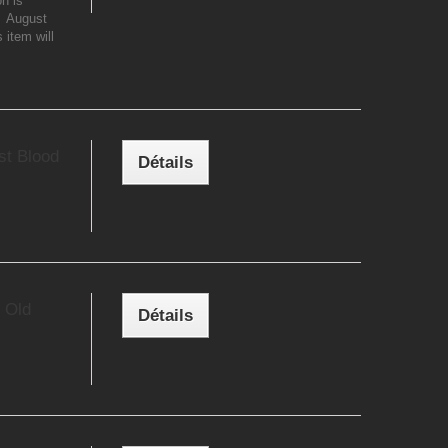
n is
e: August
 item will
st Blood
Détails
 Old
Détails