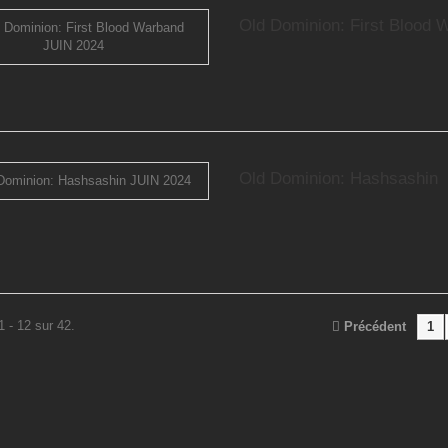
Old Dominion: First Blood 
Old Dominion: Hashsashin
1 - 12 sur 42.
Précédent
1