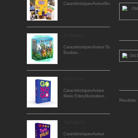
CaractéristiquesAuteurIllustrateur...
Zodianimo
CaractéristiquesAuteur Dominique
Boullais...
Go No Go
CaractéristiquesAuteur
Marie EderyIllustrateur...
Résultats 
Twin pitch!
CaractéristiquesAuteur