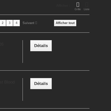
Afficher :
Grille
Liste
2
3
4
Suivant
Afficher tout
26
Détails
st Blood
Détails