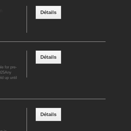
n
Détails
Détails
le for pre-
2025Any
ld up until
Détails