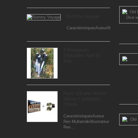
Rummy Voyage
CaractéristiquesAuteurIllustrateurEditeur
5 Marqueurs
Effaçables Noir En
Vrac
Pack 110 ans Verdun
deluxe + extention
Offerte
CaractéristiquesAuteur
Ren MultamäkiIllustrateur
Ren...