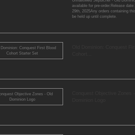
Unhallowed Sepulcher - Old Dominio
available for pre-order.Release dat
29th, 2025Any orders containing this
be held up until complete.
Old Dominion: Conquest Fir
Cohort...
Conquest Objective Zones -
Dominion Logo