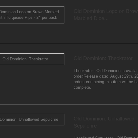
Old Dominion Logo on Brow
Marbled Dice...
...
Old Dominion: Theokrator
Theokrator - Old Dominion is availab
order.Release date: August 29th, 
orders containing this item will be he
complete.
Old Dominion: Unhallowed
Sepulchre