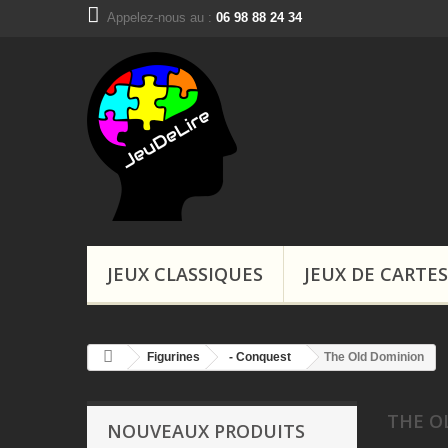
Appelez-nous au :
06 98 88 24 34
Boutiques, Ins
JEUX CLASSIQUES
JEUX DE CARTES
Figurines
- Conquest
The Old Dominion
THE O
NOUVEAUX PRODUITS