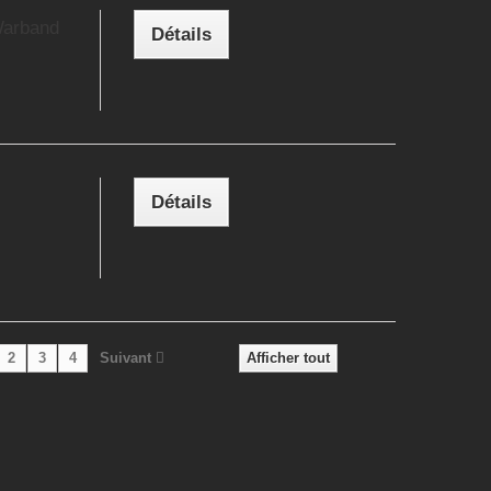
Warband
Détails
Détails
2
3
4
Suivant
Afficher tout