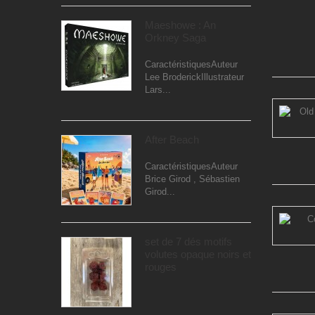
Maeshowe : An
Orkney Saga
CaractéristiquesAuteur
Lee BroderickIllustrateur
Lars...
After Beach
CaractéristiquesAuteur
Brice Girod , Sébastien
Girod...
set de 7 dés motifs
volutes opaque noirs et
rouges