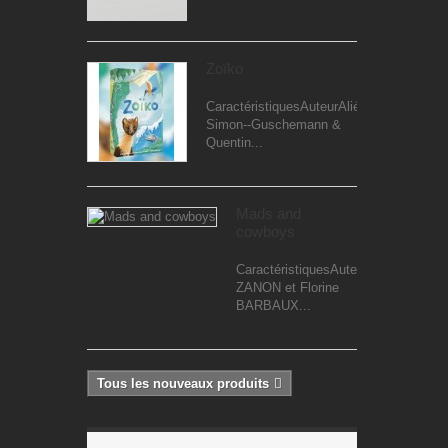
Zoïko
CaractéristiquesAuteurAliénor
Simon--Guschemann &
Quentin...
Mads and
cowboys
CaractéristiquesAuteurDidier
ZANON et Florine
BARBAUX...
Tous les nouveaux produits