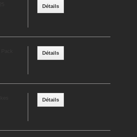
25
Détails
t Pack
Détails
ykes
Détails