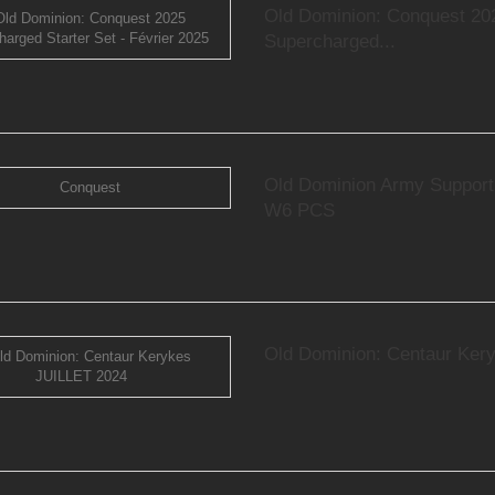
Old Dominion: Conquest 20
Supercharged...
Old Dominion Army Suppor
W6 PCS
Old Dominion: Centaur Ker