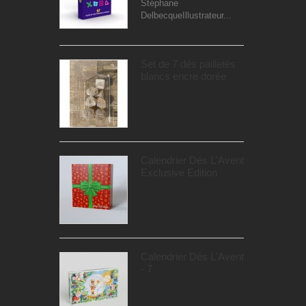
Stéphane
DelbecqueIllustrateur...
Set de 7 dés pailletés
blancs encre dorée
Calendrier Dés L'Avent
Exclusive Edition
Calendrier Dés L'Avent
- 7