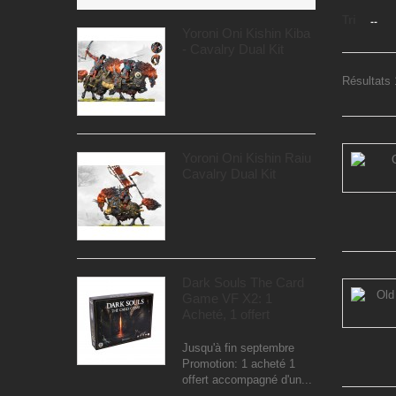
Tri
--
Yoroni Oni Kishin Kiba
- Cavalry Dual Kit
Résultats 
Yoroni Oni Kishin Raiu
Cavalry Dual Kit
Dark Souls The Card
Game VF X2: 1
Acheté, 1 offert
Jusqu'à fin septembre
Promotion: 1 acheté 1
offert accompagné d'un...