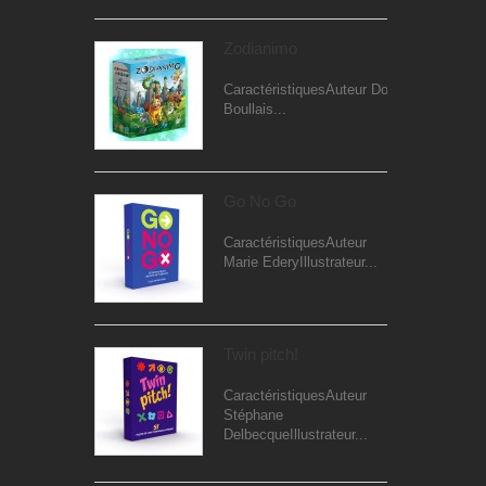
Zodianimo
CaractéristiquesAuteur Dominique
Boullais...
Go No Go
CaractéristiquesAuteur
Marie EderyIllustrateur...
Twin pitch!
CaractéristiquesAuteur
Stéphane
DelbecqueIllustrateur...