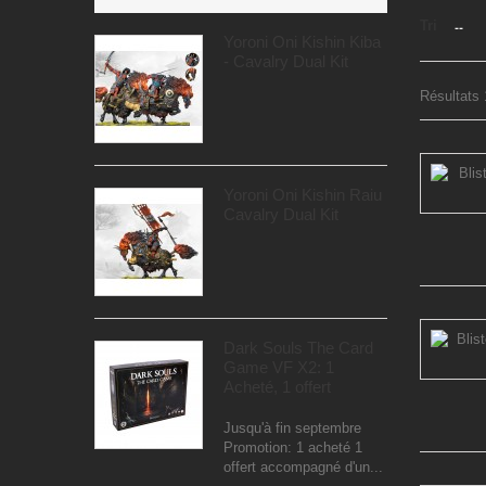
Tri
--
Yoroni Oni Kishin Kiba
- Cavalry Dual Kit
Résultats 1
Yoroni Oni Kishin Raiu
Cavalry Dual Kit
Dark Souls The Card
Game VF X2: 1
Acheté, 1 offert
Jusqu'à fin septembre
Promotion: 1 acheté 1
offert accompagné d'un...