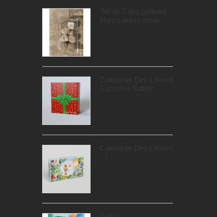
Set de 7 dés pailletés
blancs encre dorée
Calendrier Dés L'Avent
Exclusive Edition
Calendrier Dés L'Avent
- 7
Zoïko