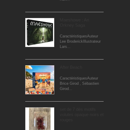
Maeshowe : An
Orkney Saga
CaractéristiquesAuteur
Lee BroderickIllustrateur
Lars...
After Beach
CaractéristiquesAuteur
Brice Girod , Sébastien
Girod...
set de 7 dés motifs
volutes opaque noirs et
rouges