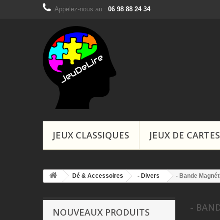
Appelez-nous au :
06 98 88 24 34
Boutiques, Ins
JEUX CLASSIQUES
JEUX DE CARTES
Dé & Accessoires
- Divers
- Bande Magnét
- BAN
NOUVEAUX PRODUITS