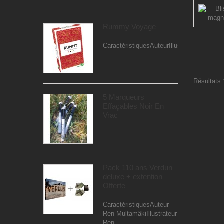
Rummy Voyage
CaractéristiquesAuteurIllustrateurEditeur..
Résultats 1
5 Marqueurs
Effaçables Noir En
Vrac
Pack 110 ans Verdun
deluxe + extention
Offerte
CaractéristiquesAuteur
Ren MultamäkiIllustrateur
Ren...