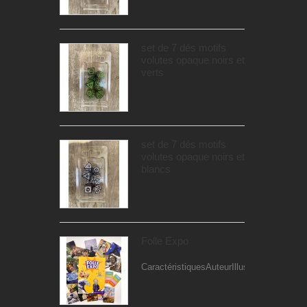
set de 7 dés motifs
volutes opaque noirs et
verts
set de 7 dés motifs
volutes opaque noirs et
blancs
Folle Expo
CaractéristiquesAuteurIllustrateur...