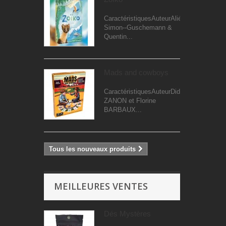
CaractéristiquesAuteurAliénor
Simon--Guschemann &
Quentin...
Mads and cowboys
CaractéristiquesAuteurDidier
ZANON et Florine
BARBAUX...
Tous les nouveaux produits
MEILLEURES VENTES
Dés Mystères