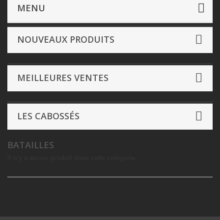
Jeux Classiques
- Puzzles
Thèmes
Batailles
MENU
NOUVEAUX PRODUITS
MEILLEURES VENTES
LES CABOSSÉS
BATAILLES
Il n'y a aucun produit dans cette catégorie.