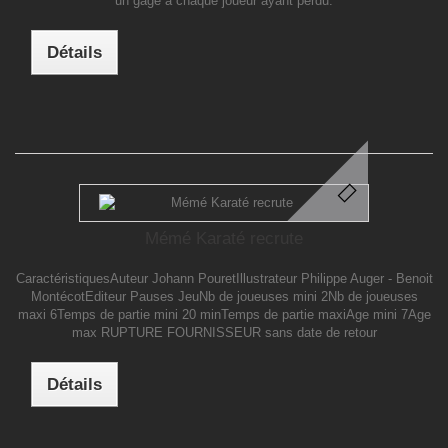
un gage à chaque joueur ayant perdu.
Détails
Mémé Karaté recrute
CaractéristiquesAuteur Johann PouretIllustrateur Philippe Auger - Benoit
MontécotEditeur Pauses JeuNb de joueuses mini 2Nb de joueuses
maxi 6Temps de partie mini 20 minTemps de partie maxiAge mini 7Age
max RUPTURE FOURNISSEUR sans date de retour
Détails