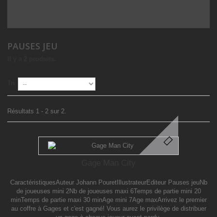
PAUSES JEU
Il y a 2 produits.
Tri
Résultats 1 - 2 sur 2.
Gage Man City
CaractéristiquesAuteur Johann PouretIllustrateurEditeur Pauses jeuNb
de joueuses mini 2Nb de joueuses maxi 6Temps de partie mini 20
minTemps de partie maxi 30 minAge mini 7Age maxArrivez le premier
au coffre à Gages et c'est gagné! Vous aurez le privilège de distribuer