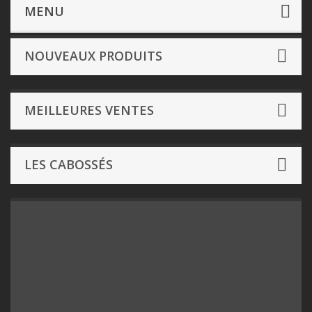
Jeux de société
- Par Editeur de N à Z
Pauses Jeu
MENU
NOUVEAUX PRODUITS
MEILLEURES VENTES
LES CABOSSÉS