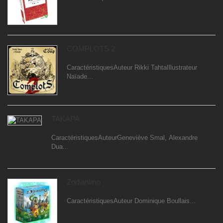
COMPLOTS 2
CaractéristiquesAuteur Rikki TahtaIllustrateur
Naïade...
TAKAPA
CaractéristiquesAuteurGeneviève Smal, Alexandre
Dua...
Zodianimo
CaractéristiquesAuteur Dominique Boullais...