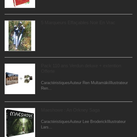
5 Marqueurs Effaçables Noir En Vrac
Pack 110 ans Verdun deluxe + extention
Offerte
CaractéristiquesAuteur Ren MultamäkiIllustrateur
Ren...
Maeshowe : An Orkney Saga
CaractéristiquesAuteur Lee BroderickIllustrateur
Lars...