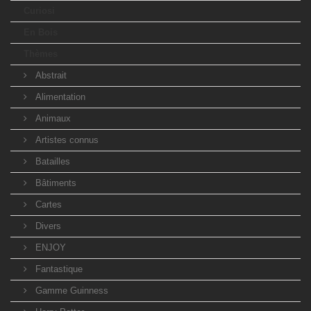
Curiosi
En Bois
Thèmes
Abstrait
Alimentation
Animaux
Artistes connus
Batailles
Bâtiments
Cartes
Divers
ENJOY
Fantastique
Gamme Guinness