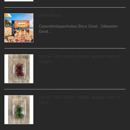
After Beach
CaractéristiquesAuteur Brice Girod , Sébastien
Girod...
set de 7 dés motifs volutes opaque noirs et
rouges
set de 7 dés motifs volutes opaque noirs et
verts