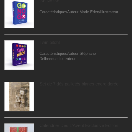
Go No Go
CaractéristiquesAuteur Marie EderyIllustrateur...
Twin pitch!
CaractéristiquesAuteur Stéphane
DelbecqueIllustrateur...
Set de 7 dés pailletés blancs encre dorée
Calendrier Dés L'Avent Exclusive Edition