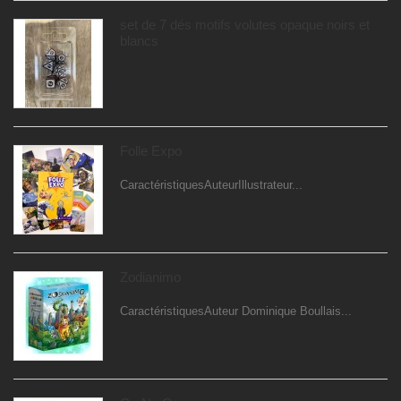
set de 7 dés motifs volutes opaque noirs et
blancs
Folle Expo
CaractéristiquesAuteurIllustrateur...
Zodianimo
CaractéristiquesAuteur Dominique Boullais...