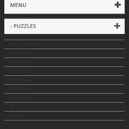
Jeux Classiques
- Puzzles
MENU
- PUZZLES
Moins de 500 Pièces
500 Pièces
1000 Pièces
1500 Pièces
2000 Pièces
3000 piéces
5000 pièces
3D
Colle
Tapis