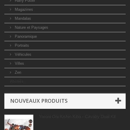
Harry Potter
Magazines
Mandalas
Nature et Paysages
Panoramique
Portraits
Véhicules
Villes
Zen
Abimés
NOUVEAUX PRODUITS
Yoroni Oni Kishin Kiba - Cavalry Dual Kit