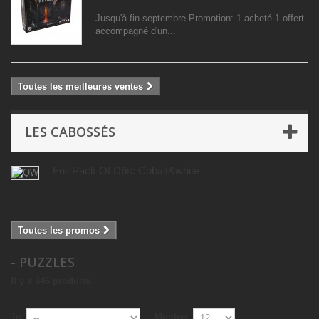
Jusqu'à fin septembre Promotion: 1 acheté 1 offert
accompagné d'un...
Toutes les meilleures ventes
LES CABOSSÉS
Full Pack Of D6s: Cobalt&white
Toutes les promos
- PUZZLES
Il y a 346 produits.
Tri
Montrer