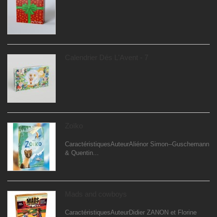
Calendrier Dés L'Avent - 7
Zoïko
CaractéristiquesAuteurAliénor Simon--Guschemann
& Quentin...
Mads and cowboys
CaractéristiquesAuteurDidier ZANON et Florine