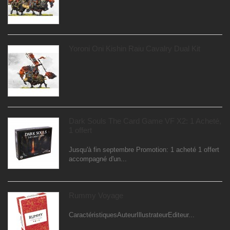
Yoroni Oni Kishin Raiu Cavalry Dual Kit
Dark Souls The Card Game VF X2: 1 Acheté,
1 offert
Jusqu'à fin septembre Promotion: 1 acheté 1 offert
accompagné d'un...
Rummy Voyage
CaractéristiquesAuteurIllustrateurEditeur...