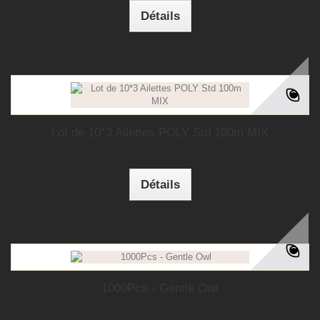
Détails
Lot de 10*3 Ailettes POLY Std 100m MIX
Détails
1000Pcs - Gentle Owl