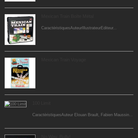
Mexican Train Boîte Métal
CaractéristiquesAuteurIllustrateurEditeur...
Mexican Train Voyage
100 Limit
CaractéristiquesAuteur Elouan Brault, Fabien Maussin...
No Way, Bully!