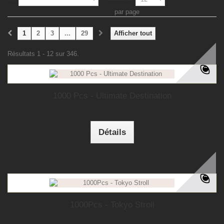
par page
1
2
3
...
29
Afficher tout
Résultats 1 - 12 sur 346.
1000 Pcs - Ultimate Destination
Détails
1000Pcs - Tokyo Stroll