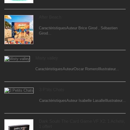
After Beach
CaractéristiquesAuteur Brice Girod , Sébastien
Girod...
Misty valley
CaractéristiquesAuteurOscar RomeroIllustrateur...
3 P'tits Chats
CaractéristiquesAuteur Isabelle LasalleIllustrateur...
Dark Souls The Card Game VF X2: 1 Acheté,
1 offert