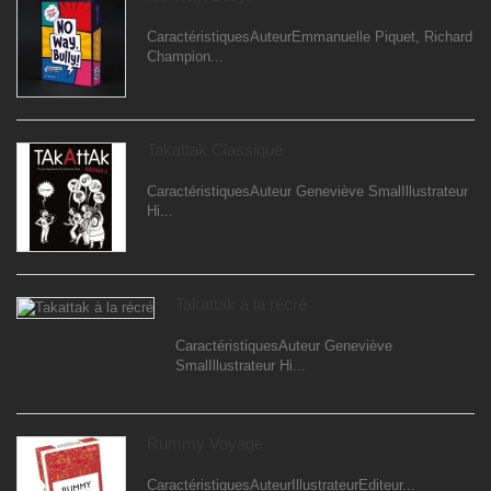
CaractéristiquesAuteurEmmanuelle Piquet, Richard
Champion...
Takattak Classique
CaractéristiquesAuteur Geneviève SmalIllustrateur
Hi...
Takattak à la récré
CaractéristiquesAuteur Geneviève
SmalIllustrateur Hi...
Rummy Voyage
CaractéristiquesAuteurIllustrateurEditeur...