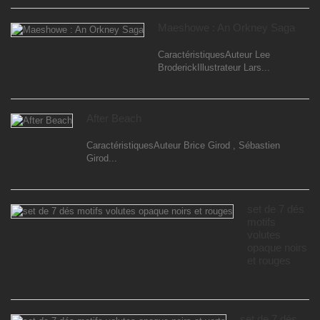
Maeshowe : An Orkney Saga
CaractéristiquesAuteur Lee
BroderickIllustrateur Lars...
After Beach
CaractéristiquesAuteur Brice Girod , Sébastien
Girod...
set de 7 dés
motifs
volutes
opaque noirs
et rouges
set de 7 dés