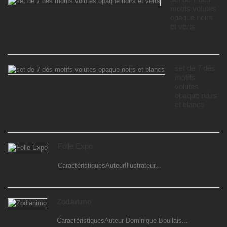
motifs volutes
opaque noirs
et verts
set de 7 dés
motifs
volutes
opaque noirs
et blancs
Folle Expo
CaractéristiquesAuteurIllustrateur...
Zodianimo
CaractéristiquesAuteur Dominique Boullais...