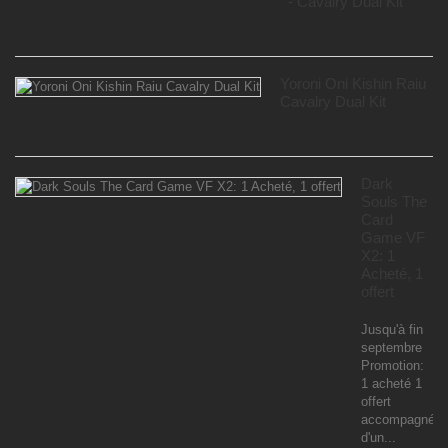
- Cavalry Dual Kit
Yoroni Oni Kishin Raiu
Cavalry Dual Kit
Dark
Souls The
Card
Game VF
X2: 1
Acheté, 1
offert
Jusqu'à fin
septembre
Promotion:
1 acheté 1
offert
accompagné
d'un...