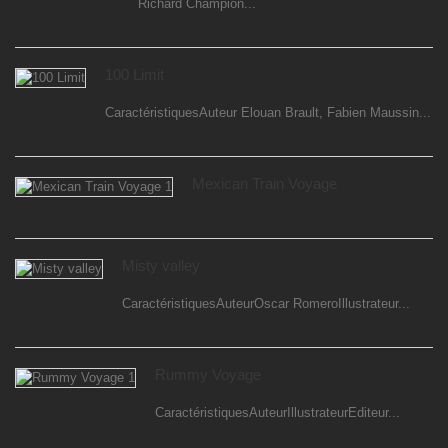
Richard Champion...
100 Limit
CaractéristiquesAuteur Elouan Brault, Fabien Maussin...
Mexican Train Voyage
Misty valley
CaractéristiquesAuteurOscar RomeroIllustrateur...
Rummy Voyage
CaractéristiquesAuteurIllustrateurEditeur...