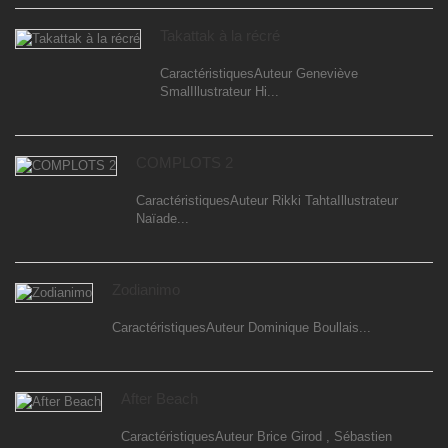
Takattak à la récré
CaractéristiquesAuteur Geneviève
SmalIllustrateur Hi...
COMPLOTS 2
CaractéristiquesAuteur Rikki TahtaIllustrateur
Naïade...
Zodianimo
CaractéristiquesAuteur Dominique Boullais...
After Beach
CaractéristiquesAuteur Brice Girod , Sébastien