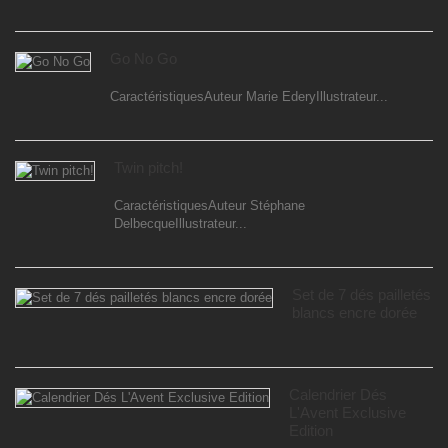
Go No Go
CaractéristiquesAuteur Marie EderyIllustrateur...
Twin pitch!
CaractéristiquesAuteur Stéphane
DelbecqueIllustrateur...
Set de 7 dés pailletés
blancs encre dorée
Calendrier Dés
L'Avent Exclusive
Edition