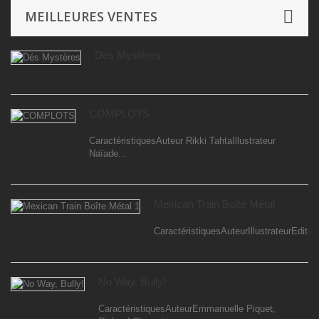
MEILLEURES VENTES
Dés Mystères
COMPLOTS
CaractéristiquesAuteur Rikki TahtaIllustrateur
Naïade...
Mexican Train Boîte Métal
CaractéristiquesAuteurIllustrateurEditeur
No Way, Bully!
CaractéristiquesAuteurEmmanuelle Piquet,