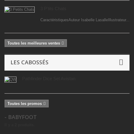
3 P'tits Chats
CaractéristiquesAuteur Isabelle LasalleIllustrateur...
Toutes les meilleures ventes
LES CABOSSÉS
Pathfinder Dice Set Avistan
Toutes les promos
- BABYFOOT
Il y a 2 produits.