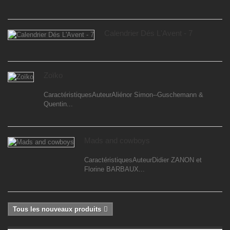
Calendrier Dés L'Avent - 7
Zoïko
CaractéristiquesAuteurAliénor Simon--Guschemann &
Quentin...
Mads and cowboys
CaractéristiquesAuteurDidier ZANON et
Florine BARBAUX...
Tous les nouveaux produits