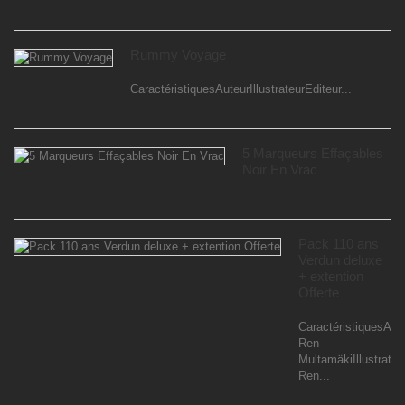
Rummy Voyage
CaractéristiquesAuteurIllustrateurEditeur...
5 Marqueurs Effaçables
Noir En Vrac
Pack 110 ans
Verdun deluxe
+ extention
Offerte
CaractéristiquesAut
Ren
MultamäkiIllustrateu
Ren...