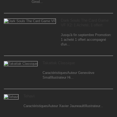
Girod...
Dark Souls The Card Game
VF X2: 1 Acheté, 1 offert
Jusqu'à fin septembre Promotion:
1 acheté 1 offert accompagné
d'un...
Takattak Classique
CaractéristiquesAuteur Geneviève
SmalIllustrateur Hi...
Tehavi
CaractéristiquesAuteur Xavier JauneaultIllustrateur...