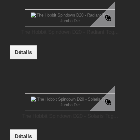
The Hobbit Spindown D20 - Radiant Tcg...
Détails
The Hobbit Spindown D20 - Solaris Tcg...
Détails