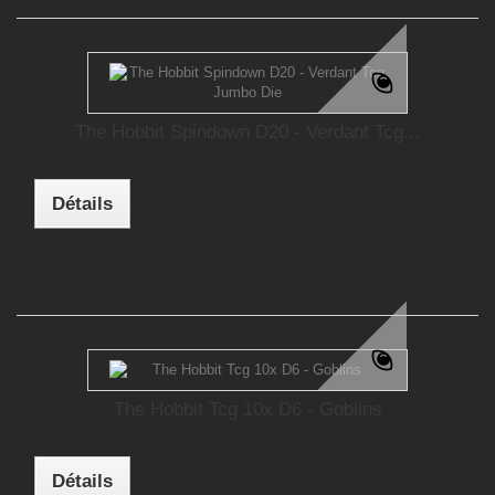
The Hobbit Spindown D20 - Verdant Tcg...
Détails
The Hobbit Tcg 10x D6 - Goblins
Détails