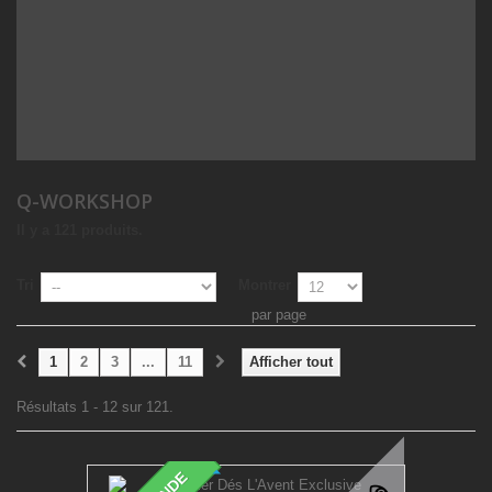
Q-WORKSHOP
Il y a 121 produits.
Tri
Montrer
par page
1
2
3
...
11
Afficher tout
Résultats 1 - 12 sur 121.