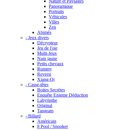
Nature et Paysages
Panoramique
Portraits
Véhicules
Villes
Zen
Abimés
- Jeux divers
Décrypteur
Jeu de l'oie
Multi-Jeux
Nain jaune
Petits chevaux
Rummy
Reversi
Xiang-Qi
- Casse-têtes
Boites Secrètes
Enquête Enigme Déduction
Labyrinthe
Original
Tangram
- Billard
Américain
8 Pool / Snooker