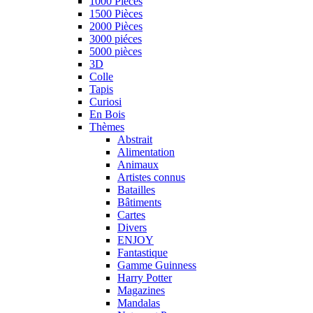
1000 Pièces
1500 Pièces
2000 Pièces
3000 piéces
5000 pièces
3D
Colle
Tapis
Curiosi
En Bois
Thèmes
Abstrait
Alimentation
Animaux
Artistes connus
Batailles
Bâtiments
Cartes
Divers
ENJOY
Fantastique
Gamme Guinness
Harry Potter
Magazines
Mandalas