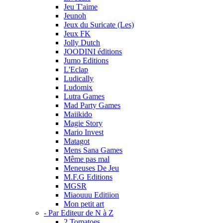
Jeu T'aime
Jeunoh
Jeux du Suricate (Les)
Jeux FK
Jolly Dutch
JOODINI éditions
Jumo Editions
L'Eclap
Ludically
Ludomix
Lutra Games
Mad Party Games
Maiikido
Magie Story
Mario Invest
Matagot
Mens Sana Games
Même pas mal
Meneuses De Jeu
M.F.G Editions
MGSR
Miaouuu Editiion
Mon petit art
- Par Editeur de N à Z
2 Tomatoes