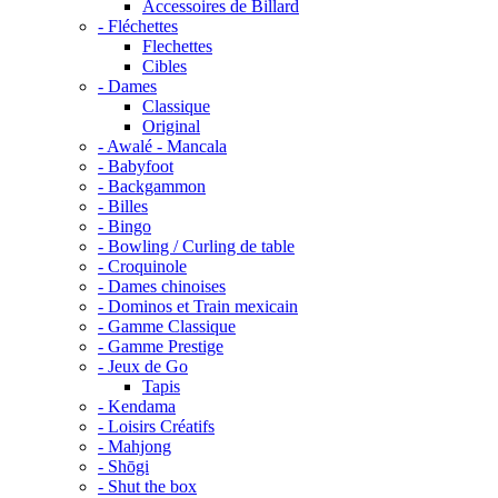
Accessoires de Billard
- Fléchettes
Flechettes
Cibles
- Dames
Classique
Original
- Awalé - Mancala
- Babyfoot
- Backgammon
- Billes
- Bingo
- Bowling / Curling de table
- Croquinole
- Dames chinoises
- Dominos et Train mexicain
- Gamme Classique
- Gamme Prestige
- Jeux de Go
Tapis
- Kendama
- Loisirs Créatifs
- Mahjong
- Shōgi
- Shut the box