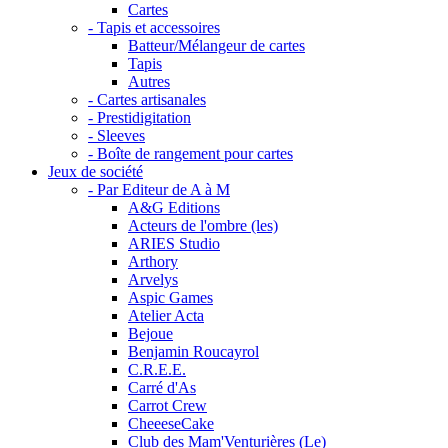
Cartes
- Tapis et accessoires
Batteur/Mélangeur de cartes
Tapis
Autres
- Cartes artisanales
- Prestidigitation
- Sleeves
- Boîte de rangement pour cartes
Jeux de société
- Par Editeur de A à M
A&G Editions
Acteurs de l'ombre (les)
ARIES Studio
Arthory
Arvelys
Aspic Games
Atelier Acta
Bejoue
Benjamin Roucayrol
C.R.E.E.
Carré d'As
Carrot Crew
CheeeseCake
Club des Mam'Venturières (Le)