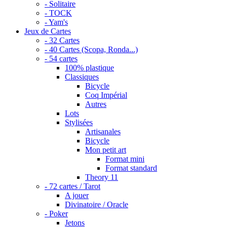
- Solitaire
- TOCK
- Yam's
Jeux de Cartes
- 32 Cartes
- 40 Cartes (Scopa, Ronda...)
- 54 cartes
100% plastique
Classiques
Bicycle
Coq Impérial
Autres
Lots
Stylisées
Artisanales
Bicycle
Mon petit art
Format mini
Format standard
Theory 11
- 72 cartes / Tarot
A jouer
Divinatoire / Oracle
- Poker
Jetons