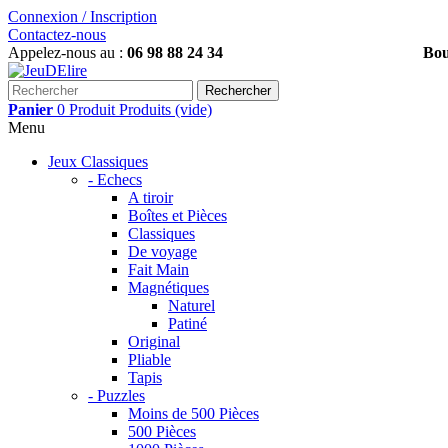
Connexion / Inscription
Contactez-nous
Appelez-nous au :
06 98 88 24 34
Boutiques, Inscrivez-
Rechercher
Panier
0
Produit
Produits
(vide)
Menu
Jeux Classiques
- Echecs
A tiroir
Boîtes et Pièces
Classiques
De voyage
Fait Main
Magnétiques
Naturel
Patiné
Original
Pliable
Tapis
- Puzzles
Moins de 500 Pièces
500 Pièces