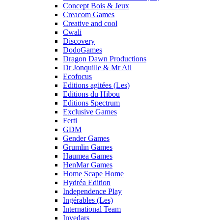
Concept Bois & Jeux
Creacom Games
Creative and cool
Cwali
Discovery
DodoGames
Dragon Dawn Productions
Dr Jonquille & Mr Ail
Ecofocus
Editions agitées (Les)
Editions du Hibou
Editions Spectrum
Exclusive Games
Ferti
GDM
Gender Games
Grumlin Games
Haumea Games
HenMar Games
Home Scape Home
Hydréa Edition
Independence Play
Ingérables (Les)
International Team
Invedars