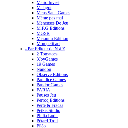
Mario Invest
Matagot
Mens Sana Games
Même pas mal
Meneuses De Jeu
M.F.G Editions
MGSR
Miaouuu Editiion
Mon petit art
- Par Editeur de N à Z
2 Tomatoes
3JoyGames
19 Games
Nandou
Observe Editions
Paradice Games
Pandor Games
PARIA
Pauses Jeu
Perroq Editions
Perte & Fracas
Petkis Studio
Philia Ludis
Pétard Troll
Piléo