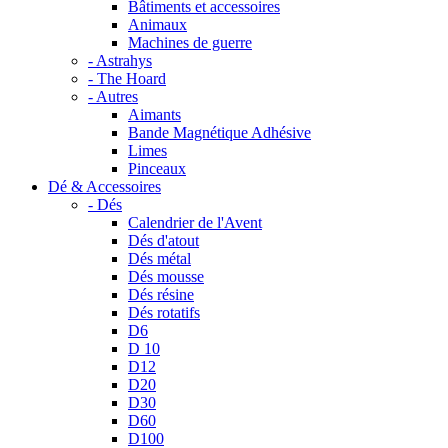
Bâtiments et accessoires
Animaux
Machines de guerre
- Astrahys
- The Hoard
- Autres
Aimants
Bande Magnétique Adhésive
Limes
Pinceaux
Dé & Accessoires
- Dés
Calendrier de l'Avent
Dés d'atout
Dés métal
Dés mousse
Dés résine
Dés rotatifs
D6
D 10
D12
D20
D30
D60
D100