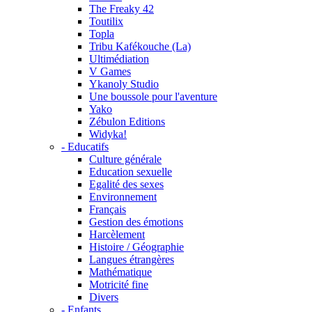
The Freaky 42
Toutilix
Topla
Tribu Kafékouche (La)
Ultimédiation
V Games
Ykanoly Studio
Une boussole pour l'aventure
Yako
Zébulon Editions
Widyka!
- Educatifs
Culture générale
Education sexuelle
Egalité des sexes
Environnement
Français
Gestion des émotions
Harcèlement
Histoire / Géographie
Langues étrangères
Mathématique
Motricité fine
Divers
- Enfants