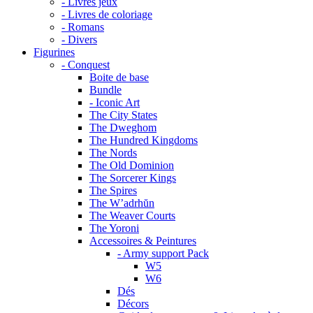
- Livres jeux
- Livres de coloriage
- Romans
- Divers
Figurines
- Conquest
Boite de base
Bundle
- Iconic Art
The City States
The Dweghom
The Hundred Kingdoms
The Nords
The Old Dominion
The Sorcerer Kings
The Spires
The W’adrhŭn
The Weaver Courts
The Yoroni
Accessoires & Peintures
- Army support Pack
W5
W6
Dés
Décors