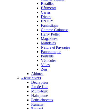
Batailles
Bâtiments
Cartes
Divers
ENJOY
Fantastique
Gamme Guinness
Harry Potter
Magazines
Mandalas
Nature et Paysages
Panoramique
Portraits
Véhicules
Villes
Zen
Abimés
- Jeux divers
Décrypteur
Jeu de l'oie
Multi-Jeux
Nain jaune
Petits chevaux
Rummy
Reversi