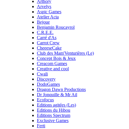
Arthory
Arvelys
Aspic Games
Atelier Acta
Bejoue
Benjamin Roucayrol
C.R.E.E.
Carré d'As
Carrot Crew
CheeeseCake
Club des Mam'Venturières (Le)
Concept Bois & Jeux
Creacom Games
Creative and cool
Cwali
Discovery
DodoGames
Dragon Dawn Productions
Dr Jonquille & Mr Ail
Ecofocus
Editions agitées (Les)
Editions du Hibou
Editions Spectrum
Exclusive Games
Ferti