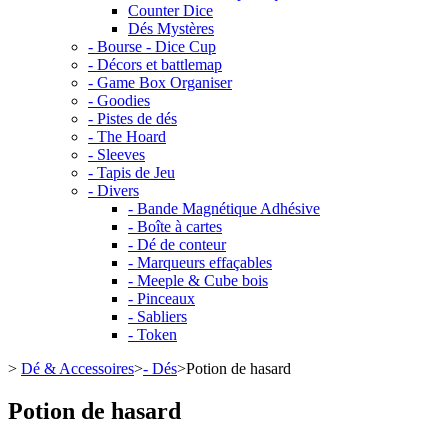
Counter Dice
Dés Mystères
- Bourse - Dice Cup
- Décors et battlemap
- Game Box Organiser
- Goodies
- Pistes de dés
- The Hoard
- Sleeves
- Tapis de Jeu
- Divers
- Bande Magnétique Adhésive
- Boîte à cartes
- Dé de conteur
- Marqueurs effaçables
- Meeple & Cube bois
- Pinceaux
- Sabliers
- Token
>
Dé & Accessoires
>
- Dés
>
Potion de hasard
Potion de hasard