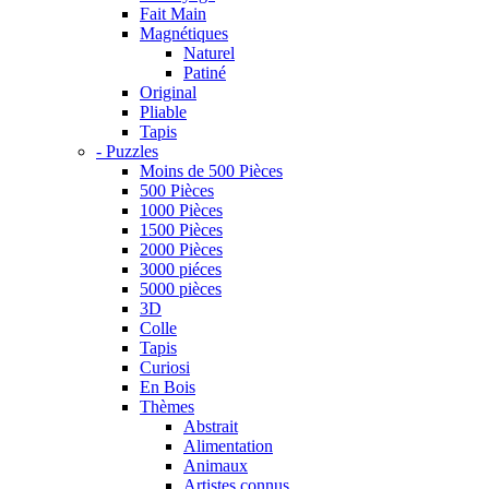
Fait Main
Magnétiques
Naturel
Patiné
Original
Pliable
Tapis
- Puzzles
Moins de 500 Pièces
500 Pièces
1000 Pièces
1500 Pièces
2000 Pièces
3000 piéces
5000 pièces
3D
Colle
Tapis
Curiosi
En Bois
Thèmes
Abstrait
Alimentation
Animaux
Artistes connus