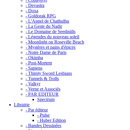
- Cobaye[s]
- Devastra
- Doxa
- Goldorak RPG
- L'Appel de Chathulhu
- La Geste du Nadir
- Le Domaine de Seedmills
- Légendes du nouveau soleil
- Moonlight on Roseville Beach
- Mystères et pains d'épices
- Notre Dame de Paris
- Okimba
- Post-Mortem
- Sapiens
- Thirsty Sword Lesbians
- Tunnels & Trolls
- Valkyr
- Verne et Associés
- PAR EDITEUR
Spectrum
Librairie
- Par éditeur
- Pulse
- Huber Edition
- Bandes Dessinées