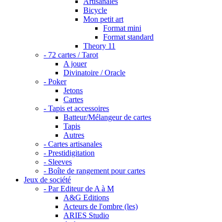
Artisanales
Bicycle
Mon petit art
Format mini
Format standard
Theory 11
- 72 cartes / Tarot
A jouer
Divinatoire / Oracle
- Poker
Jetons
Cartes
- Tapis et accessoires
Batteur/Mélangeur de cartes
Tapis
Autres
- Cartes artisanales
- Prestidigitation
- Sleeves
- Boîte de rangement pour cartes
Jeux de société
- Par Editeur de A à M
A&G Editions
Acteurs de l'ombre (les)
ARIES Studio