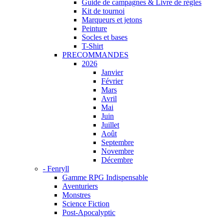
Guide de campagnes & Livre de règles
Kit de tournoi
Marqueurs et jetons
Peinture
Socles et bases
T-Shirt
PRECOMMANDES
2026
Janvier
Février
Mars
Avril
Mai
Juin
Juillet
Août
Septembre
Novembre
Décembre
- Fenryll
Gamme RPG Indispensable
Aventuriers
Monstres
Science Fiction
Post-Apocalyptic