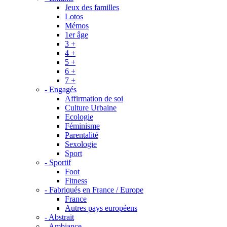
Jeux des familles
Lotos
Mémos
1er âge
3 +
4 +
5 +
6 +
7 +
- Engagés
Affirmation de soi
Culture Urbaine
Ecologie
Féminisme
Parentalité
Sexologie
Sport
- Sportif
Foot
Fitness
- Fabriqués en France / Europe
France
Autres pays européens
- Abstrait
- Ambiance