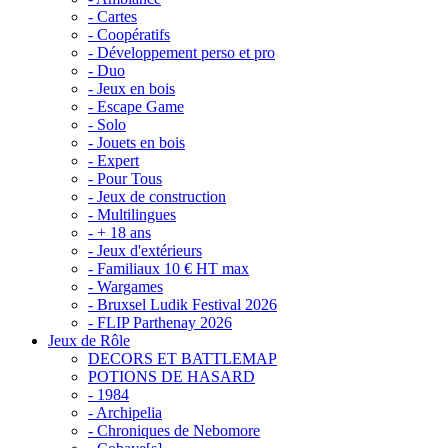
- Cartes
- Coopératifs
- Développement perso et pro
- Duo
- Jeux en bois
- Escape Game
- Solo
- Jouets en bois
- Expert
- Pour Tous
- Jeux de construction
- Multilingues
- + 18 ans
- Jeux d'extérieurs
- Familiaux 10 € HT max
- Wargames
- Bruxsel Ludik Festival 2026
- FLIP Parthenay 2026
Jeux de Rôle
DECORS ET BATTLEMAP
POTIONS DE HASARD
- 1984
- Archipelia
- Chroniques de Nebomore