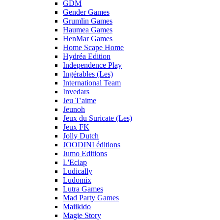
GDM
Gender Games
Grumlin Games
Haumea Games
HenMar Games
Home Scape Home
Hydréa Edition
Independence Play
Ingérables (Les)
International Team
Invedars
Jeu T'aime
Jeunoh
Jeux du Suricate (Les)
Jeux FK
Jolly Dutch
JOODINI éditions
Jumo Editions
L'Eclap
Ludically
Ludomix
Lutra Games
Mad Party Games
Maiikido
Magie Story