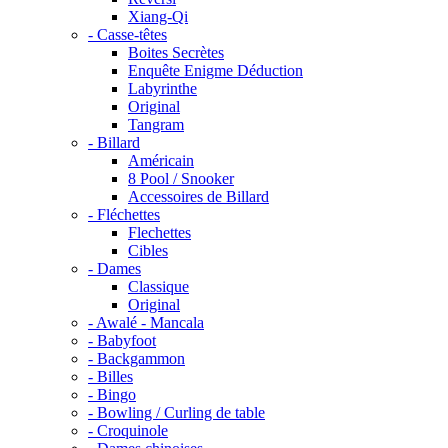
Xiang-Qi
- Casse-têtes
Boites Secrètes
Enquête Enigme Déduction
Labyrinthe
Original
Tangram
- Billard
Américain
8 Pool / Snooker
Accessoires de Billard
- Fléchettes
Flechettes
Cibles
- Dames
Classique
Original
- Awalé - Mancala
- Babyfoot
- Backgammon
- Billes
- Bingo
- Bowling / Curling de table
- Croquinole