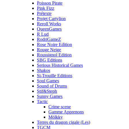
Poisson Pirate
Pink Fizz
Prétexte
Projet Cartylion
Reroll Works
QueenGames
R Lud
RodriGameZ
Rose Noire Edition
Rouge Neige
Roussignol Edition
SBG Editions
Serious Historical Games
Shakos
Si-Trouille Editions
Soul Games
Sound of Drums
Stif&Steph
Sunny Games
Tactic
Crime scene
Gamme Apprenons
Mölkky
Terres du dragon cigale (Les)
TGCM