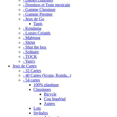
- Dames chinoises
- Dominos et Train mexicain
- Gamme Classique
- Gamme Prestige
- Jeux de Go
Tapis
- Kendama
- Loisirs Créatifs
- Mahjong
- Shōgi
- Shut the box
- Solitaire
- TOCK
- Yam's
Jeux de Cartes
- 32 Cartes
- 40 Cartes (Scopa, Ronda...)
- 54 cartes
100% plastique
Classiques
Bicycle
Coq Impérial
Autres
Lots
Stylisées