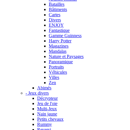
Batailles
Bâtiments
Cartes
Divers
ENJOY
Fantastique
Gamme Guinness
Harry Potter
Magazines
Mandalas
Nature et Paysages
Panoramique
Portraits
Véhicules
Villes
Zen
Abimés
- Jeux divers
Décrypteur
Jeu de l'oie
Multi-Jeux
Nain jaune
Petits chevaux
Rummy
Reversi