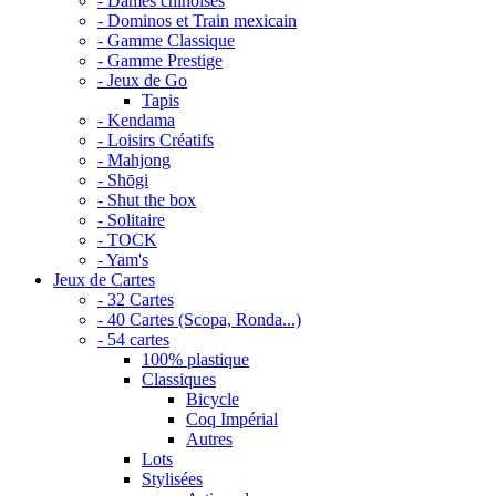
- Dames chinoises
- Dominos et Train mexicain
- Gamme Classique
- Gamme Prestige
- Jeux de Go
Tapis
- Kendama
- Loisirs Créatifs
- Mahjong
- Shōgi
- Shut the box
- Solitaire
- TOCK
- Yam's
Jeux de Cartes
- 32 Cartes
- 40 Cartes (Scopa, Ronda...)
- 54 cartes
100% plastique
Classiques
Bicycle
Coq Impérial
Autres
Lots
Stylisées