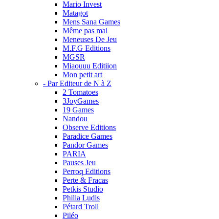
Mario Invest
Matagot
Mens Sana Games
Même pas mal
Meneuses De Jeu
M.F.G Editions
MGSR
Miaouuu Editiion
Mon petit art
- Par Editeur de N à Z
2 Tomatoes
3JoyGames
19 Games
Nandou
Observe Editions
Paradice Games
Pandor Games
PARIA
Pauses Jeu
Perroq Editions
Perte & Fracas
Petkis Studio
Philia Ludis
Pétard Troll
Piléo