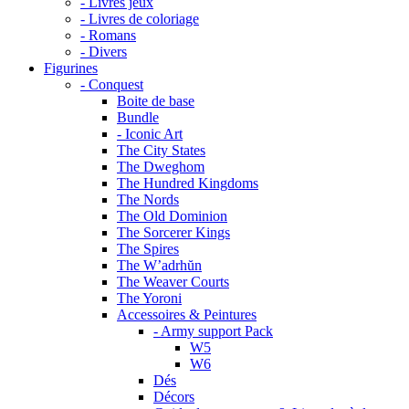
- Livres jeux
- Livres de coloriage
- Romans
- Divers
Figurines
- Conquest
Boite de base
Bundle
- Iconic Art
The City States
The Dweghom
The Hundred Kingdoms
The Nords
The Old Dominion
The Sorcerer Kings
The Spires
The W’adrhŭn
The Weaver Courts
The Yoroni
Accessoires & Peintures
- Army support Pack
W5
W6
Dés
Décors