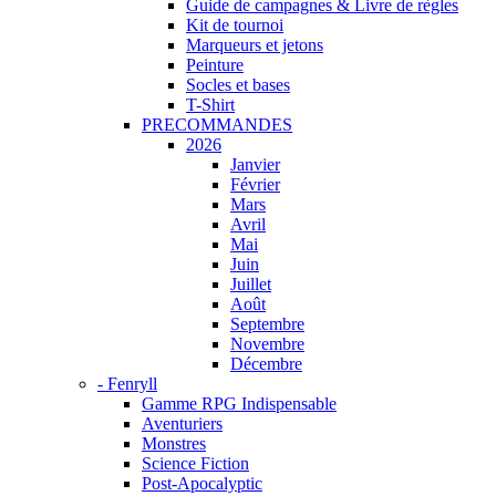
Guide de campagnes & Livre de règles
Kit de tournoi
Marqueurs et jetons
Peinture
Socles et bases
T-Shirt
PRECOMMANDES
2026
Janvier
Février
Mars
Avril
Mai
Juin
Juillet
Août
Septembre
Novembre
Décembre
- Fenryll
Gamme RPG Indispensable
Aventuriers
Monstres
Science Fiction
Post-Apocalyptic