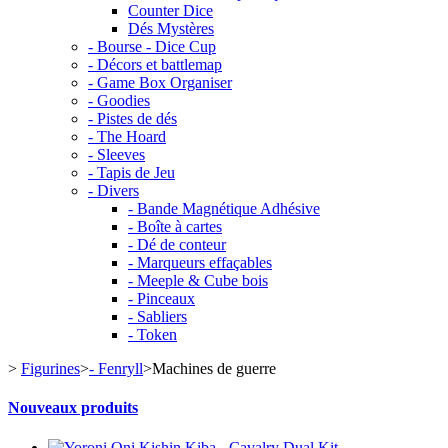
Counter Dice
Dés Mystères
- Bourse - Dice Cup
- Décors et battlemap
- Game Box Organiser
- Goodies
- Pistes de dés
- The Hoard
- Sleeves
- Tapis de Jeu
- Divers
- Bande Magnétique Adhésive
- Boîte à cartes
- Dé de conteur
- Marqueurs effaçables
- Meeple & Cube bois
- Pinceaux
- Sabliers
- Token
>
Figurines
>
- Fenryll
>
Machines de guerre
Nouveaux produits