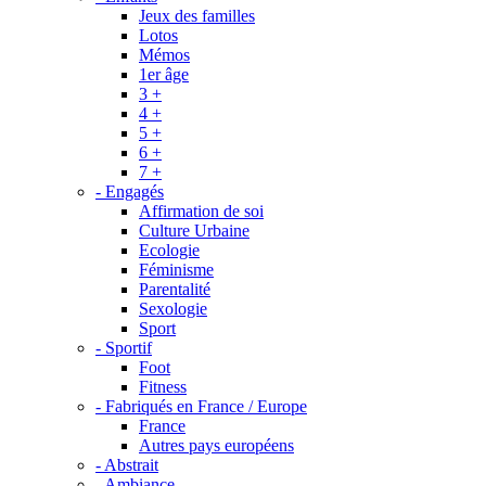
Jeux des familles
Lotos
Mémos
1er âge
3 +
4 +
5 +
6 +
7 +
- Engagés
Affirmation de soi
Culture Urbaine
Ecologie
Féminisme
Parentalité
Sexologie
Sport
- Sportif
Foot
Fitness
- Fabriqués en France / Europe
France
Autres pays européens
- Abstrait
- Ambiance