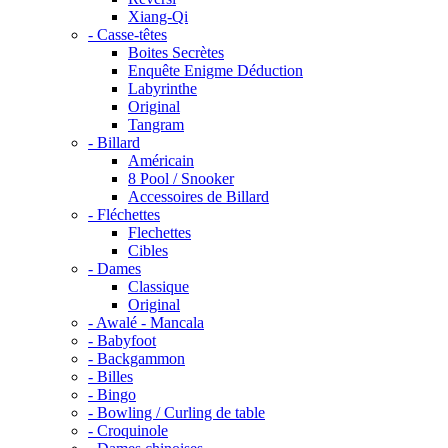
Xiang-Qi
- Casse-têtes
Boites Secrètes
Enquête Enigme Déduction
Labyrinthe
Original
Tangram
- Billard
Américain
8 Pool / Snooker
Accessoires de Billard
- Fléchettes
Flechettes
Cibles
- Dames
Classique
Original
- Awalé - Mancala
- Babyfoot
- Backgammon
- Billes
- Bingo
- Bowling / Curling de table
- Croquinole