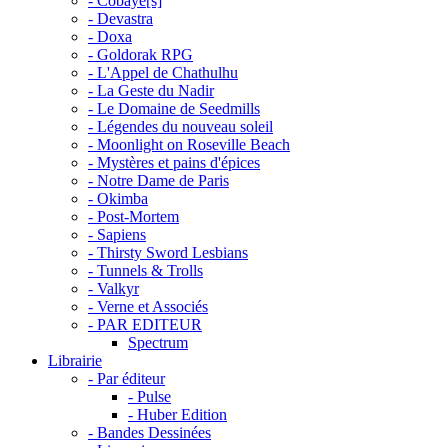
- Cobaye[s]
- Devastra
- Doxa
- Goldorak RPG
- L'Appel de Chathulhu
- La Geste du Nadir
- Le Domaine de Seedmills
- Légendes du nouveau soleil
- Moonlight on Roseville Beach
- Mystères et pains d'épices
- Notre Dame de Paris
- Okimba
- Post-Mortem
- Sapiens
- Thirsty Sword Lesbians
- Tunnels & Trolls
- Valkyr
- Verne et Associés
- PAR EDITEUR
Spectrum
Librairie
- Par éditeur
- Pulse
- Huber Edition
- Bandes Dessinées