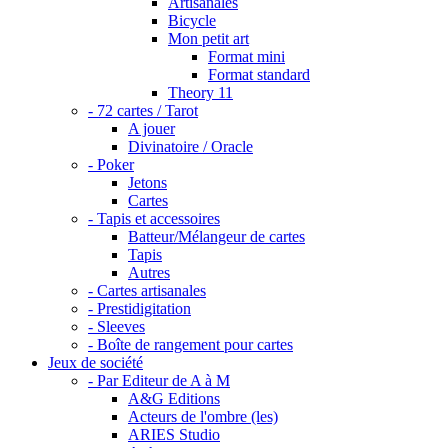
Artisanales
Bicycle
Mon petit art
Format mini
Format standard
Theory 11
- 72 cartes / Tarot
A jouer
Divinatoire / Oracle
- Poker
Jetons
Cartes
- Tapis et accessoires
Batteur/Mélangeur de cartes
Tapis
Autres
- Cartes artisanales
- Prestidigitation
- Sleeves
- Boîte de rangement pour cartes
Jeux de société
- Par Editeur de A à M
A&G Editions
Acteurs de l'ombre (les)
ARIES Studio