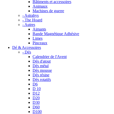
Bâtiments et accessoires
Animaux
Machines de guerre
- Astrahys
- The Hoard
- Autres
Aimants
Bande Magnétique Adhésive
Limes
Pinceaux
Dé & Accessoires
- Dés
Calendrier de l'Avent
Dés d'atout
Dés métal
Dés mousse
Dés résine
Dés rotatifs
D6
D 10
D12
D20
D30
D60
D100