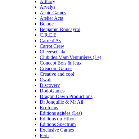
Arthory
Arvelys
Aspic Games
Atelier Acta
Bejoue
Benjamin Roucayrol
C.R.E.E.
Carré d'As
Carrot Crew
CheeeseCake
Club des Mam'Venturières (Le)
Concept Bois & Jeux
Creacom Games
Creative and cool
Cwali
Discovery
DodoGames
Dragon Dawn Productions
Dr Jonquille & Mr Ail
Ecofocus
Editions agitées (Les)
Editions du Hibou
Editions Spectrum
Exclusive Games
Ferti