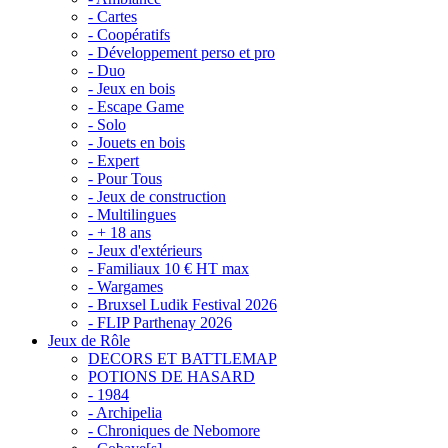
- Cartes
- Coopératifs
- Développement perso et pro
- Duo
- Jeux en bois
- Escape Game
- Solo
- Jouets en bois
- Expert
- Pour Tous
- Jeux de construction
- Multilingues
- + 18 ans
- Jeux d'extérieurs
- Familiaux 10 € HT max
- Wargames
- Bruxsel Ludik Festival 2026
- FLIP Parthenay 2026
Jeux de Rôle
DECORS ET BATTLEMAP
POTIONS DE HASARD
- 1984
- Archipelia
- Chroniques de Nebomore