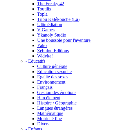
The Freaky 42
Toutilix
Topla
Tribu Kafékouche (La)
Ultimédiation
V Games
Ykanoly Studio
Une boussole pour l'aventure
Yako
Zébulon Editions
Widyka!
- Educatifs
Culture générale
Education sexuelle
Egalité des sexes
Environnement
Français
Gestion des émotions
Harcèlement
Histoire / Géographie
Langues étrangères
Mathématique
Motricité fine
Divers
- Enfants