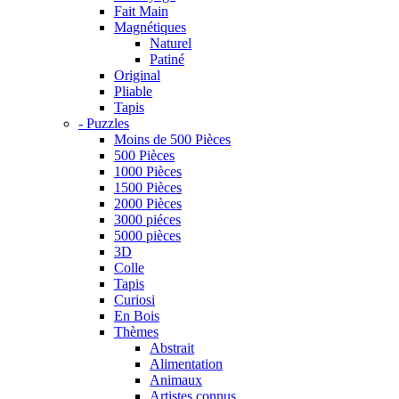
Fait Main
Magnétiques
Naturel
Patiné
Original
Pliable
Tapis
- Puzzles
Moins de 500 Pièces
500 Pièces
1000 Pièces
1500 Pièces
2000 Pièces
3000 piéces
5000 pièces
3D
Colle
Tapis
Curiosi
En Bois
Thèmes
Abstrait
Alimentation
Animaux
Artistes connus