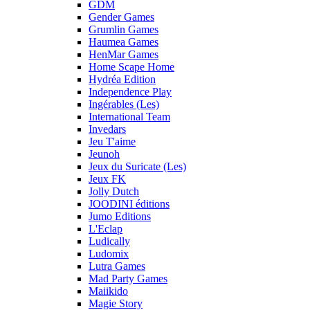
GDM
Gender Games
Grumlin Games
Haumea Games
HenMar Games
Home Scape Home
Hydréa Edition
Independence Play
Ingérables (Les)
International Team
Invedars
Jeu T'aime
Jeunoh
Jeux du Suricate (Les)
Jeux FK
Jolly Dutch
JOODINI éditions
Jumo Editions
L'Eclap
Ludically
Ludomix
Lutra Games
Mad Party Games
Maiikido
Magie Story