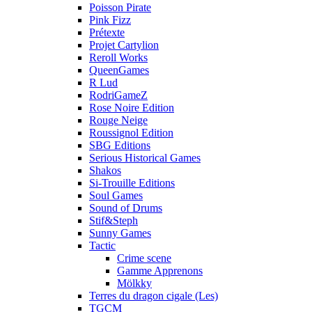
Poisson Pirate
Pink Fizz
Prétexte
Projet Cartylion
Reroll Works
QueenGames
R Lud
RodriGameZ
Rose Noire Edition
Rouge Neige
Roussignol Edition
SBG Editions
Serious Historical Games
Shakos
Si-Trouille Editions
Soul Games
Sound of Drums
Stif&Steph
Sunny Games
Tactic
Crime scene
Gamme Apprenons
Mölkky
Terres du dragon cigale (Les)
TGCM