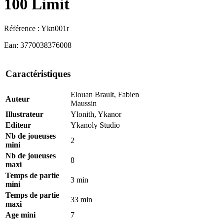
100 Limit
Référence :
Ykn001r
Ean:
3770038376008
Caractéristiques
Elouan Brault, Fabien
Auteur
Maussin
Illustrateur
Ylonith, Ykanor
Editeur
Ykanoly Studio
Nb de joueuses
2
mini
Nb de joueuses
8
maxi
Temps de partie
3 min
mini
Temps de partie
33 min
maxi
Age mini
7