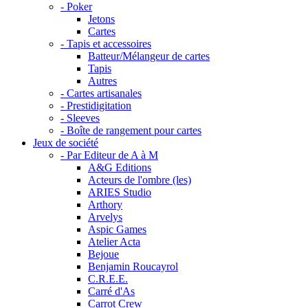
- Poker
Jetons
Cartes
- Tapis et accessoires
Batteur/Mélangeur de cartes
Tapis
Autres
- Cartes artisanales
- Prestidigitation
- Sleeves
- Boîte de rangement pour cartes
Jeux de société
- Par Editeur de A à M
A&G Editions
Acteurs de l'ombre (les)
ARIES Studio
Arthory
Arvelys
Aspic Games
Atelier Acta
Bejoue
Benjamin Roucayrol
C.R.E.E.
Carré d'As
Carrot Crew