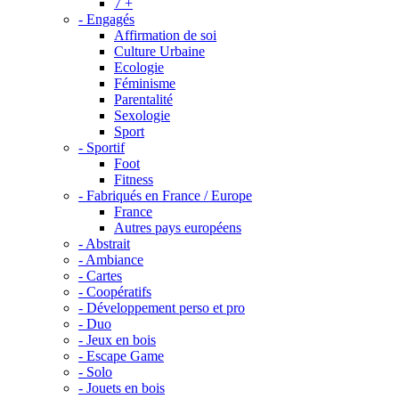
7 +
- Engagés
Affirmation de soi
Culture Urbaine
Ecologie
Féminisme
Parentalité
Sexologie
Sport
- Sportif
Foot
Fitness
- Fabriqués en France / Europe
France
Autres pays européens
- Abstrait
- Ambiance
- Cartes
- Coopératifs
- Développement perso et pro
- Duo
- Jeux en bois
- Escape Game
- Solo
- Jouets en bois