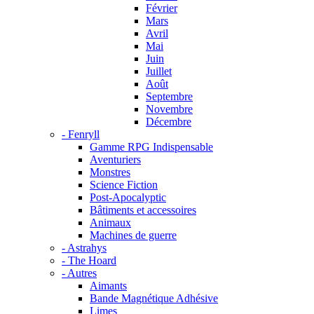
Février
Mars
Avril
Mai
Juin
Juillet
Août
Septembre
Novembre
Décembre
- Fenryll
Gamme RPG Indispensable
Aventuriers
Monstres
Science Fiction
Post-Apocalyptic
Bâtiments et accessoires
Animaux
Machines de guerre
- Astrahys
- The Hoard
- Autres
Aimants
Bande Magnétique Adhésive
Limes