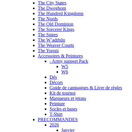
The City States
The Dweghom
The Hundred Kingdoms
The Nords
The Old Dominion
The Sorcerer Kings
The Spires
The W’adrhŭn
The Weaver Courts
The Yoroni
Accessoires & Peintures
- Army support Pack
W5
W6
Dés
Décors
Guide de campagnes & Livre de règles
Kit de tournoi
Marqueurs et jetons
Peinture
Socles et bases
T-Shirt
PRECOMMANDES
2026
Janvier