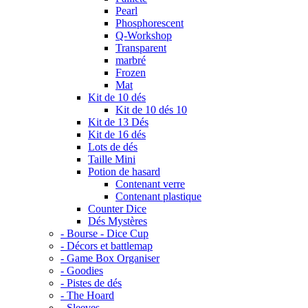
Pearl
Phosphorescent
Q-Workshop
Transparent
marbré
Frozen
Mat
Kit de 10 dés
Kit de 10 dés 10
Kit de 13 Dés
Kit de 16 dés
Lots de dés
Taille Mini
Potion de hasard
Contenant verre
Contenant plastique
Counter Dice
Dés Mystères
- Bourse - Dice Cup
- Décors et battlemap
- Game Box Organiser
- Goodies
- Pistes de dés
- The Hoard
- Sleeves