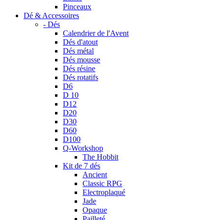
Pinceaux
Dé & Accessoires
- Dés
Calendrier de l'Avent
Dés d'atout
Dés métal
Dés mousse
Dés résine
Dés rotatifs
D6
D 10
D12
D20
D30
D60
D100
Q-Workshop
The Hobbit
Kit de 7 dés
Ancient
Classic RPG
Electroplaqué
Jade
Opaque
Pailleté