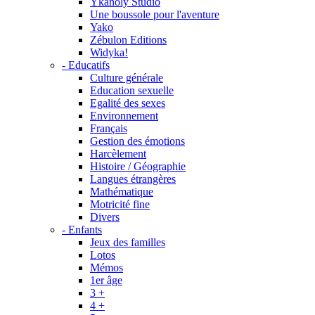
Ykanoly Studio
Une boussole pour l'aventure
Yako
Zébulon Editions
Widyka!
- Educatifs
Culture générale
Education sexuelle
Egalité des sexes
Environnement
Français
Gestion des émotions
Harcèlement
Histoire / Géographie
Langues étrangères
Mathématique
Motricité fine
Divers
- Enfants
Jeux des familles
Lotos
Mémos
1er âge
3 +
4 +