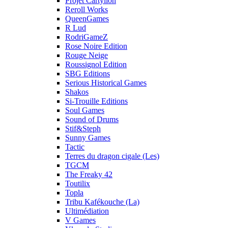
Projet Cartylion
Reroll Works
QueenGames
R Lud
RodriGameZ
Rose Noire Edition
Rouge Neige
Roussignol Edition
SBG Editions
Serious Historical Games
Shakos
Si-Trouille Editions
Soul Games
Sound of Drums
Stif&Steph
Sunny Games
Tactic
Terres du dragon cigale (Les)
TGCM
The Freaky 42
Toutilix
Topla
Tribu Kafékouche (La)
Ultimédiation
V Games