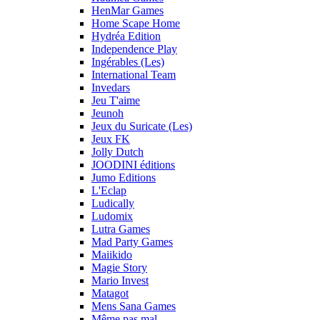
HenMar Games
Home Scape Home
Hydréa Edition
Independence Play
Ingérables (Les)
International Team
Invedars
Jeu T'aime
Jeunoh
Jeux du Suricate (Les)
Jeux FK
Jolly Dutch
JOODINI éditions
Jumo Editions
L'Eclap
Ludically
Ludomix
Lutra Games
Mad Party Games
Maiikido
Magie Story
Mario Invest
Matagot
Mens Sana Games
Même pas mal