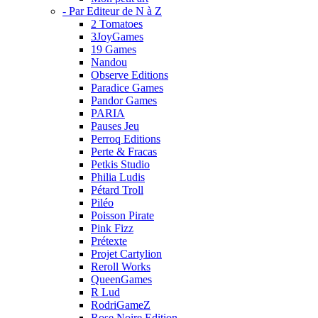
- Par Editeur de N à Z
2 Tomatoes
3JoyGames
19 Games
Nandou
Observe Editions
Paradice Games
Pandor Games
PARIA
Pauses Jeu
Perroq Editions
Perte & Fracas
Petkis Studio
Philia Ludis
Pétard Troll
Piléo
Poisson Pirate
Pink Fizz
Prétexte
Projet Cartylion
Reroll Works
QueenGames
R Lud
RodriGameZ
Rose Noire Edition