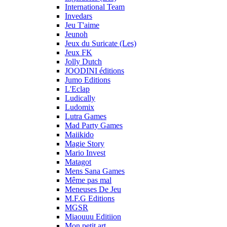
International Team
Invedars
Jeu T'aime
Jeunoh
Jeux du Suricate (Les)
Jeux FK
Jolly Dutch
JOODINI éditions
Jumo Editions
L'Eclap
Ludically
Ludomix
Lutra Games
Mad Party Games
Maiikido
Magie Story
Mario Invest
Matagot
Mens Sana Games
Même pas mal
Meneuses De Jeu
M.F.G Editions
MGSR
Miaouuu Editiion
Mon petit art