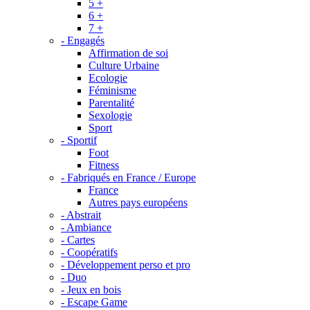
5 +
6 +
7 +
- Engagés
Affirmation de soi
Culture Urbaine
Ecologie
Féminisme
Parentalité
Sexologie
Sport
- Sportif
Foot
Fitness
- Fabriqués en France / Europe
France
Autres pays européens
- Abstrait
- Ambiance
- Cartes
- Coopératifs
- Développement perso et pro
- Duo
- Jeux en bois
- Escape Game