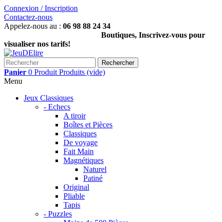
Connexion / Inscription
Contactez-nous
Appelez-nous au :
06 98 88 24 34
Boutiques, Inscrivez-vous pour
visualiser nos tarifs!
Rechercher
Panier
0
Produit
Produits
(vide)
Menu
Jeux Classiques
- Echecs
A tiroir
Boîtes et Pièces
Classiques
De voyage
Fait Main
Magnétiques
Naturel
Patiné
Original
Pliable
Tapis
- Puzzles