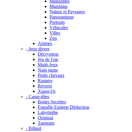
Magazines
Mandalas
Nature et Paysages
Panoramique
Portraits
Véhicules
Villes
Zen
Abimés
- Jeux divers
Décrypteur
Jeu de l'oie
Multi-Jeux
Nain jaune
Petits chevaux
Rummy
Reversi
Xiang-Qi
- Casse-têtes
Boites Secrètes
Enquête Enigme Déduction
Labyrinthe
Original
Tangram
- Billard