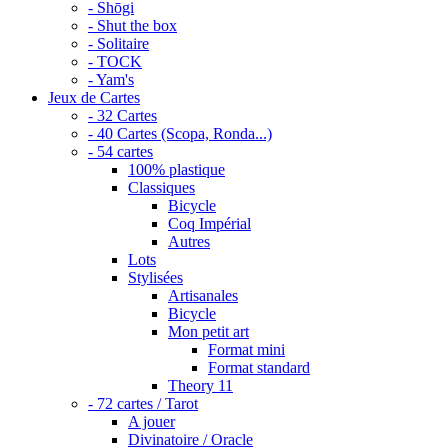
- Shōgi
- Shut the box
- Solitaire
- TOCK
- Yam's
Jeux de Cartes
- 32 Cartes
- 40 Cartes (Scopa, Ronda...)
- 54 cartes
100% plastique
Classiques
Bicycle
Coq Impérial
Autres
Lots
Stylisées
Artisanales
Bicycle
Mon petit art
Format mini
Format standard
Theory 11
- 72 cartes / Tarot
A jouer
Divinatoire / Oracle