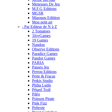
Meneuses De Jeu
M.F.G Editions
MGSR
Miaouuu Editiion
Mon petit art
- Par Editeur de N à Z
2 Tomatoes
3JoyGames
19 Games
Nandou
Observe Editions
Paradice Games
Pandor Games
PARIA
Pauses Jeu
Perroq Editions
Perte & Fracas
Petkis Studio
Philia Ludis
Pétard Troll
Piléo
Poisson Pirate
Pink Fizz
Prétexte