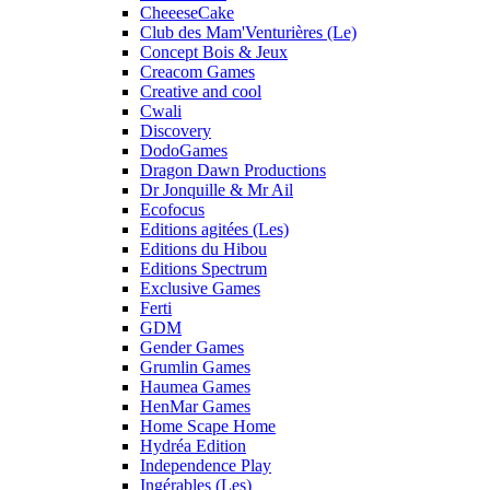
CheeeseCake
Club des Mam'Venturières (Le)
Concept Bois & Jeux
Creacom Games
Creative and cool
Cwali
Discovery
DodoGames
Dragon Dawn Productions
Dr Jonquille & Mr Ail
Ecofocus
Editions agitées (Les)
Editions du Hibou
Editions Spectrum
Exclusive Games
Ferti
GDM
Gender Games
Grumlin Games
Haumea Games
HenMar Games
Home Scape Home
Hydréa Edition
Independence Play
Ingérables (Les)