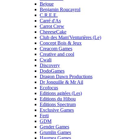
Bejoue
Benjamin Roucayrol
C.R.E.E.
Carré d'As
Carrot Crew
CheeeseCake
Club des Mam'Venturières (Le)
Concept Bois & Jeux
Creacom Games
Creative and cool
Cwali
Discovery
DodoGames
Dragon Dawn Productions
Dr Jonquille & Mr Ail
Ecofocus
Editions agitées (Les)
Editions du Hibou
Editions Spectrum
Exclusive Games
Ferti
GDM
Gender Games
Grumlin Games
Haumea Games