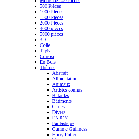
Moins de 500 Pièces
500 Pièces
1000 Pièces
1500 Pièces
2000 Pièces
3000 piéces
5000 pièces
3D
Colle
Tapis
Curiosi
En Bois
Thèmes
Abstrait
Alimentation
Animaux
Artistes connus
Batailles
Bâtiments
Cartes
Divers
ENJOY
Fantastique
Gamme Guinness
Harry Potter