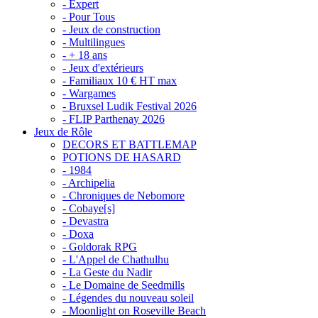
- Expert
- Pour Tous
- Jeux de construction
- Multilingues
- + 18 ans
- Jeux d'extérieurs
- Familiaux 10 € HT max
- Wargames
- Bruxsel Ludik Festival 2026
- FLIP Parthenay 2026
Jeux de Rôle
DECORS ET BATTLEMAP
POTIONS DE HASARD
- 1984
- Archipelia
- Chroniques de Nebomore
- Cobaye[s]
- Devastra
- Doxa
- Goldorak RPG
- L'Appel de Chathulhu
- La Geste du Nadir
- Le Domaine de Seedmills
- Légendes du nouveau soleil
- Moonlight on Roseville Beach