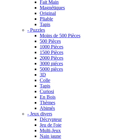
Fait Main
Magnétiques
Original
Pliable
Tapis
- Puzzles
Moins de 500 Pièces
500 Pièces
1000 Pièces
1500 Pièces
2000 Pièces
3000 piéces
5000 pièces
3D
Colle
Tapis
Curiosi
En Bois
Thèmes
Abimés
- Jeux divers
Décrypteur
Jeu de l'oie
Multi-Jeux
Nain jaune