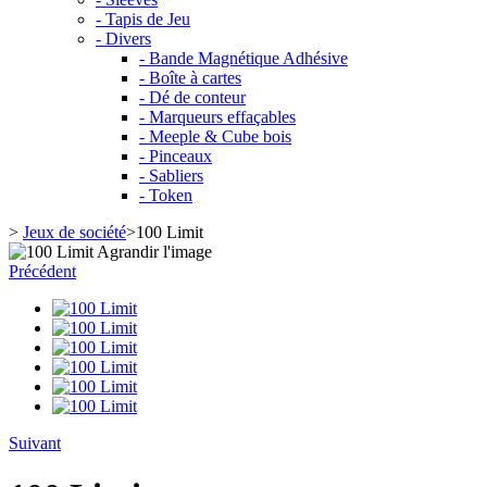
- Tapis de Jeu
- Divers
- Bande Magnétique Adhésive
- Boîte à cartes
- Dé de conteur
- Marqueurs effaçables
- Meeple & Cube bois
- Pinceaux
- Sabliers
- Token
>
Jeux de société
>
100 Limit
Agrandir l'image
Précédent
Suivant