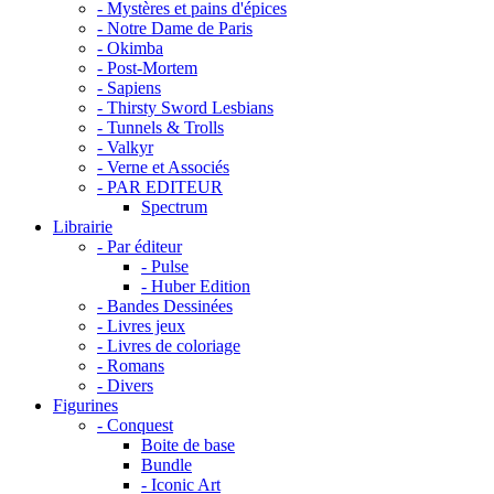
- Mystères et pains d'épices
- Notre Dame de Paris
- Okimba
- Post-Mortem
- Sapiens
- Thirsty Sword Lesbians
- Tunnels & Trolls
- Valkyr
- Verne et Associés
- PAR EDITEUR
Spectrum
Librairie
- Par éditeur
- Pulse
- Huber Edition
- Bandes Dessinées
- Livres jeux
- Livres de coloriage
- Romans
- Divers
Figurines
- Conquest
Boite de base
Bundle
- Iconic Art