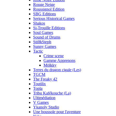
Rouge Neige
Roussignol Edition
SBG Editions
Serious Historical Games
Shakos
Si-Trouille Editions
Soul Games
Sound of Drums
Stif&Steph
Sunny Games
Tactic
Crime scene
Gamme Apprenons
Mölkky
Terres du dragon cigale (Les)
TGCM
The Freaky 42
Toutilix
Topla
Tribu Kafékouche (La)
Ultimédiation
V Games
Ykanoly Studio
Une boussole pour l'aventure