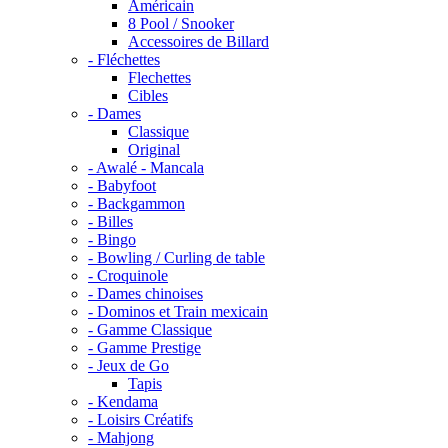
Américain
8 Pool / Snooker
Accessoires de Billard
- Fléchettes
Flechettes
Cibles
- Dames
Classique
Original
- Awalé - Mancala
- Babyfoot
- Backgammon
- Billes
- Bingo
- Bowling / Curling de table
- Croquinole
- Dames chinoises
- Dominos et Train mexicain
- Gamme Classique
- Gamme Prestige
- Jeux de Go
Tapis
- Kendama
- Loisirs Créatifs
- Mahjong