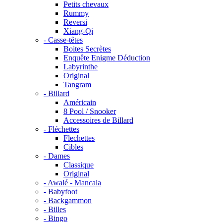
Petits chevaux
Rummy
Reversi
Xiang-Qi
- Casse-têtes
Boites Secrètes
Enquête Enigme Déduction
Labyrinthe
Original
Tangram
- Billard
Américain
8 Pool / Snooker
Accessoires de Billard
- Fléchettes
Flechettes
Cibles
- Dames
Classique
Original
- Awalé - Mancala
- Babyfoot
- Backgammon
- Billes
- Bingo