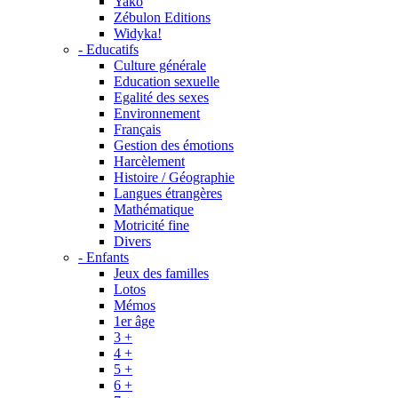
Yako
Zébulon Editions
Widyka!
- Educatifs
Culture générale
Education sexuelle
Egalité des sexes
Environnement
Français
Gestion des émotions
Harcèlement
Histoire / Géographie
Langues étrangères
Mathématique
Motricité fine
Divers
- Enfants
Jeux des familles
Lotos
Mémos
1er âge
3 +
4 +
5 +
6 +