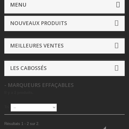
Dé & Accessoires
- Divers
- Marqueurs effaçables
MENU
NOUVEAUX PRODUITS
MEILLEURES VENTES
LES CABOSSÉS
- MARQUEURS EFFAÇABLES
Il y a 2 produits.
Tri
Résultats 1 - 2 sur 2.