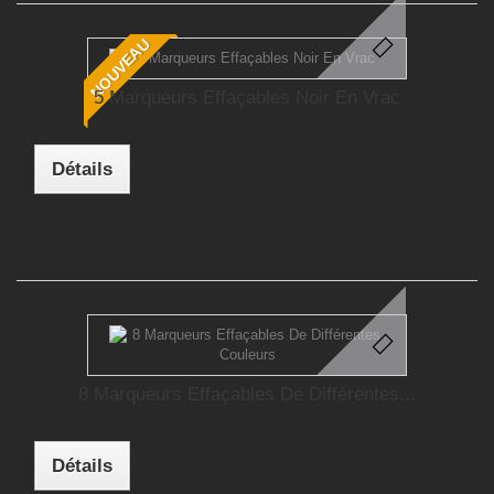
NOUVEAU
5 Marqueurs Effaçables Noir En Vrac
Détails
8 Marqueurs Effaçables De Différentes...
Détails