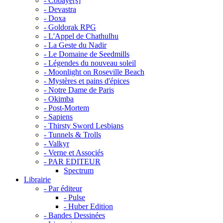
- Cobaye[s]
- Devastra
- Doxa
- Goldorak RPG
- L'Appel de Chathulhu
- La Geste du Nadir
- Le Domaine de Seedmills
- Légendes du nouveau soleil
- Moonlight on Roseville Beach
- Mystères et pains d'épices
- Notre Dame de Paris
- Okimba
- Post-Mortem
- Sapiens
- Thirsty Sword Lesbians
- Tunnels & Trolls
- Valkyr
- Verne et Associés
- PAR EDITEUR
Spectrum
Librairie
- Par éditeur
- Pulse
- Huber Edition
- Bandes Dessinées