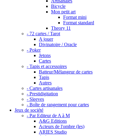
Artisanales
Bicycle
Mon petit art
Format mini
Format standard
Theory 11
- 72 cartes / Tarot
A jouer
Divinatoire / Oracle
- Poker
Jetons
Cartes
- Tapis et accessoires
Batteur/Mélangeur de cartes
Tapis
Autres
- Cartes artisanales
- Prestidigitation
- Sleeves
- Boîte de rangement pour cartes
Jeux de société
- Par Editeur de A à M
A&G Editions
Acteurs de l'ombre (les)
ARIES Studio