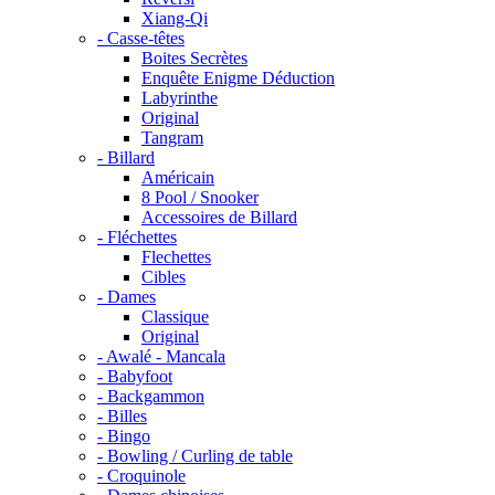
Xiang-Qi
- Casse-têtes
Boites Secrètes
Enquête Enigme Déduction
Labyrinthe
Original
Tangram
- Billard
Américain
8 Pool / Snooker
Accessoires de Billard
- Fléchettes
Flechettes
Cibles
- Dames
Classique
Original
- Awalé - Mancala
- Babyfoot
- Backgammon
- Billes
- Bingo
- Bowling / Curling de table
- Croquinole