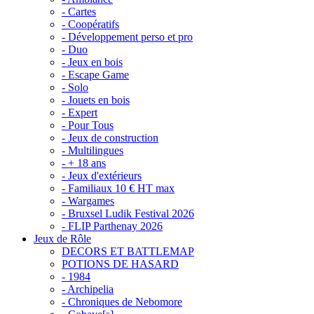
- Cartes
- Coopératifs
- Développement perso et pro
- Duo
- Jeux en bois
- Escape Game
- Solo
- Jouets en bois
- Expert
- Pour Tous
- Jeux de construction
- Multilingues
- + 18 ans
- Jeux d'extérieurs
- Familiaux 10 € HT max
- Wargames
- Bruxsel Ludik Festival 2026
- FLIP Parthenay 2026
Jeux de Rôle
DECORS ET BATTLEMAP
POTIONS DE HASARD
- 1984
- Archipelia
- Chroniques de Nebomore