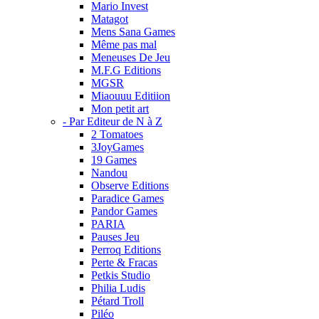
Mario Invest
Matagot
Mens Sana Games
Même pas mal
Meneuses De Jeu
M.F.G Editions
MGSR
Miaouuu Editiion
Mon petit art
- Par Editeur de N à Z
2 Tomatoes
3JoyGames
19 Games
Nandou
Observe Editions
Paradice Games
Pandor Games
PARIA
Pauses Jeu
Perroq Editions
Perte & Fracas
Petkis Studio
Philia Ludis
Pétard Troll
Piléo