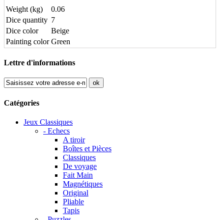
Weight (kg)
0.06
Dice quantity
7
Dice color
Beige
Painting color
Green
Lettre d'informations
ok
Catégories
Jeux Classiques
- Echecs
A tiroir
Boîtes et Pièces
Classiques
De voyage
Fait Main
Magnétiques
Original
Pliable
Tapis
- Puzzles