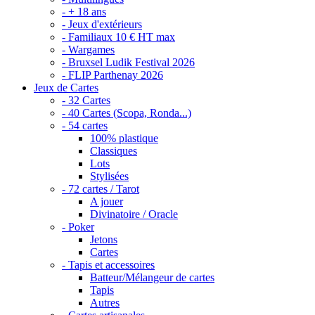
- + 18 ans
- Jeux d'extérieurs
- Familiaux 10 € HT max
- Wargames
- Bruxsel Ludik Festival 2026
- FLIP Parthenay 2026
Jeux de Cartes
- 32 Cartes
- 40 Cartes (Scopa, Ronda...)
- 54 cartes
100% plastique
Classiques
Lots
Stylisées
- 72 cartes / Tarot
A jouer
Divinatoire / Oracle
- Poker
Jetons
Cartes
- Tapis et accessoires
Batteur/Mélangeur de cartes
Tapis
Autres