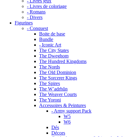
- Livres jeux
- Livres de coloriage
- Romans
- Divers
Figurines
- Conquest
Boite de base
Bundle
- Iconic Art
The City States
The Dweghom
The Hundred Kingdoms
The Nords
The Old Dominion
The Sorcerer Kings
The Spires
The W’adrhŭn
The Weaver Courts
The Yoroni
Accessoires & Peintures
- Army support Pack
W5
W6
Dés
Décors