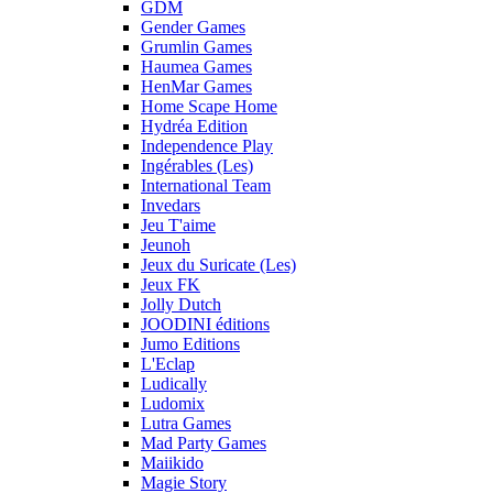
GDM
Gender Games
Grumlin Games
Haumea Games
HenMar Games
Home Scape Home
Hydréa Edition
Independence Play
Ingérables (Les)
International Team
Invedars
Jeu T'aime
Jeunoh
Jeux du Suricate (Les)
Jeux FK
Jolly Dutch
JOODINI éditions
Jumo Editions
L'Eclap
Ludically
Ludomix
Lutra Games
Mad Party Games
Maiikido
Magie Story