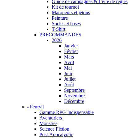
Guide de campagnes & Livre de règles
Kit de tournoi
Marqueurs et jetons
Peinture
Socles et bases
T-Shirt
PRECOMMANDES
2026
Janvier
Février
Mars
Avril
Mai
Juin
Juillet
Août
Septembre
Novembre
Décembre
- Fenryll
Gamme RPG Indispensable
Aventuriers
Monstres
Science Fiction
Post-Apocalyptic