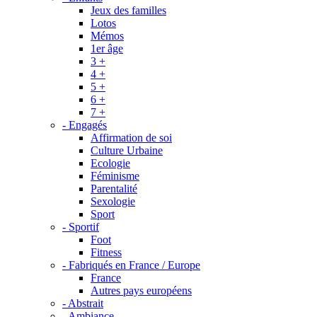
Jeux des familles
Lotos
Mémos
1er âge
3 +
4 +
5 +
6 +
7 +
- Engagés
Affirmation de soi
Culture Urbaine
Ecologie
Féminisme
Parentalité
Sexologie
Sport
- Sportif
Foot
Fitness
- Fabriqués en France / Europe
France
Autres pays européens
- Abstrait
- Ambiance