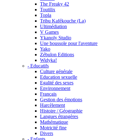
The Freaky 42
Toutilix
Topla
Tribu Kafékouche (La)
Ultimédiation
V Games
Ykanoly Studio
Une boussole pour l'aventure
Yako
Zébulon Editions
Widyka!
- Educatifs
Culture générale
Education sexuelle
Egalité des sexes
Environnement
Français
Gestion des émotions
Harcèlement
Histoire / Géographie
Langues étrangères
Mathématique
Motricité fine
Divers
- Enfants