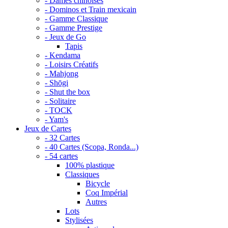
- Dames chinoises
- Dominos et Train mexicain
- Gamme Classique
- Gamme Prestige
- Jeux de Go
Tapis
- Kendama
- Loisirs Créatifs
- Mahjong
- Shōgi
- Shut the box
- Solitaire
- TOCK
- Yam's
Jeux de Cartes
- 32 Cartes
- 40 Cartes (Scopa, Ronda...)
- 54 cartes
100% plastique
Classiques
Bicycle
Coq Impérial
Autres
Lots
Stylisées