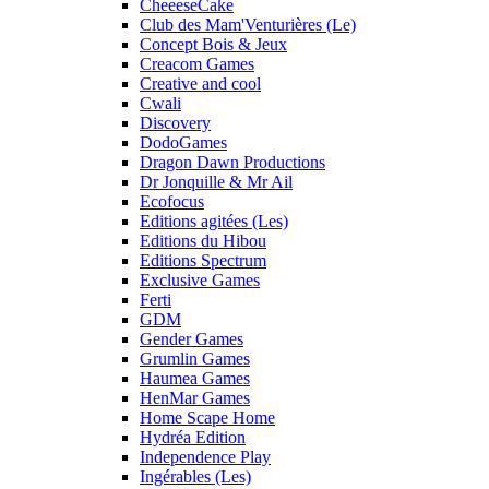
CheeeseCake
Club des Mam'Venturières (Le)
Concept Bois & Jeux
Creacom Games
Creative and cool
Cwali
Discovery
DodoGames
Dragon Dawn Productions
Dr Jonquille & Mr Ail
Ecofocus
Editions agitées (Les)
Editions du Hibou
Editions Spectrum
Exclusive Games
Ferti
GDM
Gender Games
Grumlin Games
Haumea Games
HenMar Games
Home Scape Home
Hydréa Edition
Independence Play
Ingérables (Les)