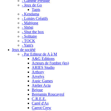
- Gamme Prestige
- Jeux de Go
Tapis
- Kendama
- Loisirs Créatifs
- Mahjong
- Shōgi
- Shut the box
- Solitaire
- TOCK
- Yam's
Jeux de société
- Par Editeur de A à M
A&G Editions
Acteurs de l'ombre (les)
ARIES Studio
Arthory
Arvelys
Aspic Games
Atelier Acta
Bejoue
Benjamin Roucayrol
C.R.E.E.
Carré d'As
Carrot Crew