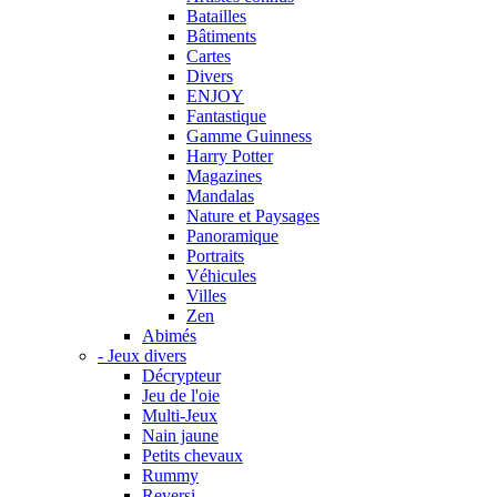
Batailles
Bâtiments
Cartes
Divers
ENJOY
Fantastique
Gamme Guinness
Harry Potter
Magazines
Mandalas
Nature et Paysages
Panoramique
Portraits
Véhicules
Villes
Zen
Abimés
- Jeux divers
Décrypteur
Jeu de l'oie
Multi-Jeux
Nain jaune
Petits chevaux
Rummy
Reversi