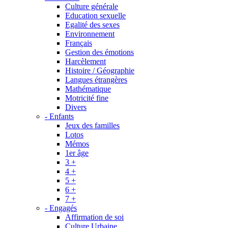
Culture générale
Education sexuelle
Egalité des sexes
Environnement
Français
Gestion des émotions
Harcèlement
Histoire / Géographie
Langues étrangères
Mathématique
Motricité fine
Divers
- Enfants
Jeux des familles
Lotos
Mémos
1er âge
3 +
4 +
5 +
6 +
7 +
- Engagés
Affirmation de soi
Culture Urbaine