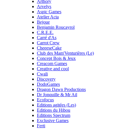
Arthory
Arvelys
Aspic Games
Atelier Acta
Bejoue
Benjamin Roucayrol
C.R.E.E.
Carré d'As
Carrot Crew
CheeeseCake
Club des Mam'Venturières (Le)
Concept Bois & Jeux
Creacom Games
Creative and cool
Cwali
Discovery
DodoGames
Dragon Dawn Productions
Dr Jonquille & Mr Ail
Ecofocus
Editions agitées (Les)
Editions du Hibou
Editions Spectrum
Exclusive Games
Ferti