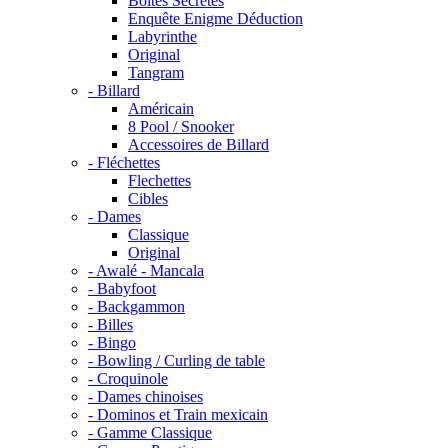
Boites Secrètes
Enquête Enigme Déduction
Labyrinthe
Original
Tangram
- Billard
Américain
8 Pool / Snooker
Accessoires de Billard
- Fléchettes
Flechettes
Cibles
- Dames
Classique
Original
- Awalé - Mancala
- Babyfoot
- Backgammon
- Billes
- Bingo
- Bowling / Curling de table
- Croquinole
- Dames chinoises
- Dominos et Train mexicain
- Gamme Classique