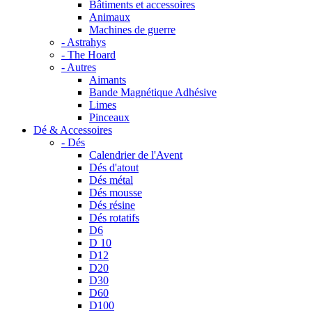
Bâtiments et accessoires
Animaux
Machines de guerre
- Astrahys
- The Hoard
- Autres
Aimants
Bande Magnétique Adhésive
Limes
Pinceaux
Dé & Accessoires
- Dés
Calendrier de l'Avent
Dés d'atout
Dés métal
Dés mousse
Dés résine
Dés rotatifs
D6
D 10
D12
D20
D30
D60
D100