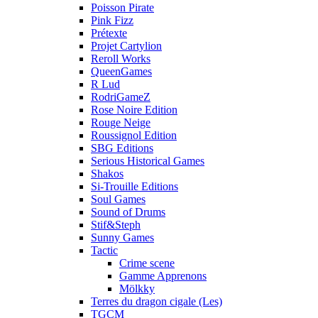
Poisson Pirate
Pink Fizz
Prétexte
Projet Cartylion
Reroll Works
QueenGames
R Lud
RodriGameZ
Rose Noire Edition
Rouge Neige
Roussignol Edition
SBG Editions
Serious Historical Games
Shakos
Si-Trouille Editions
Soul Games
Sound of Drums
Stif&Steph
Sunny Games
Tactic
Crime scene
Gamme Apprenons
Mölkky
Terres du dragon cigale (Les)
TGCM