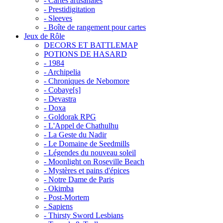
- Cartes artisanales
- Prestidigitation
- Sleeves
- Boîte de rangement pour cartes
Jeux de Rôle
DECORS ET BATTLEMAP
POTIONS DE HASARD
- 1984
- Archipelia
- Chroniques de Nebomore
- Cobaye[s]
- Devastra
- Doxa
- Goldorak RPG
- L'Appel de Chathulhu
- La Geste du Nadir
- Le Domaine de Seedmills
- Légendes du nouveau soleil
- Moonlight on Roseville Beach
- Mystères et pains d'épices
- Notre Dame de Paris
- Okimba
- Post-Mortem
- Sapiens
- Thirsty Sword Lesbians