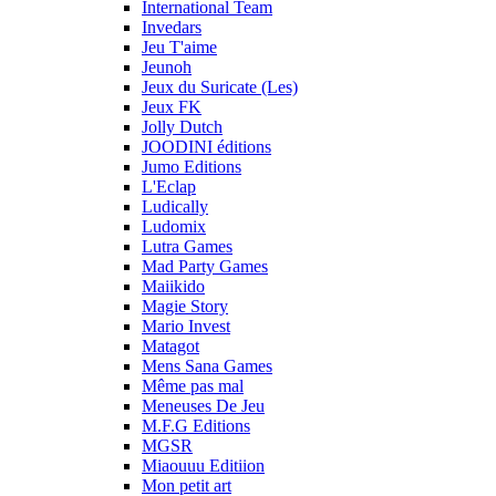
International Team
Invedars
Jeu T'aime
Jeunoh
Jeux du Suricate (Les)
Jeux FK
Jolly Dutch
JOODINI éditions
Jumo Editions
L'Eclap
Ludically
Ludomix
Lutra Games
Mad Party Games
Maiikido
Magie Story
Mario Invest
Matagot
Mens Sana Games
Même pas mal
Meneuses De Jeu
M.F.G Editions
MGSR
Miaouuu Editiion
Mon petit art