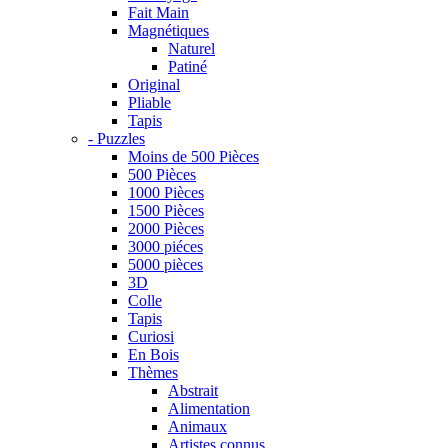
Fait Main
Magnétiques
Naturel
Patiné
Original
Pliable
Tapis
- Puzzles
Moins de 500 Pièces
500 Pièces
1000 Pièces
1500 Pièces
2000 Pièces
3000 piéces
5000 pièces
3D
Colle
Tapis
Curiosi
En Bois
Thèmes
Abstrait
Alimentation
Animaux
Artistes connus