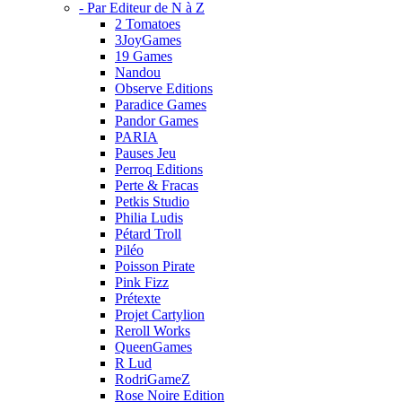
- Par Editeur de N à Z
2 Tomatoes
3JoyGames
19 Games
Nandou
Observe Editions
Paradice Games
Pandor Games
PARIA
Pauses Jeu
Perroq Editions
Perte & Fracas
Petkis Studio
Philia Ludis
Pétard Troll
Piléo
Poisson Pirate
Pink Fizz
Prétexte
Projet Cartylion
Reroll Works
QueenGames
R Lud
RodriGameZ
Rose Noire Edition