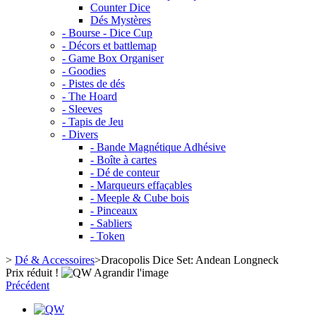
Counter Dice
Dés Mystères
- Bourse - Dice Cup
- Décors et battlemap
- Game Box Organiser
- Goodies
- Pistes de dés
- The Hoard
- Sleeves
- Tapis de Jeu
- Divers
- Bande Magnétique Adhésive
- Boîte à cartes
- Dé de conteur
- Marqueurs effaçables
- Meeple & Cube bois
- Pinceaux
- Sabliers
- Token
>
Dé & Accessoires
>
Dracopolis Dice Set: Andean Longneck
Prix réduit !
Agrandir l'image
Précédent