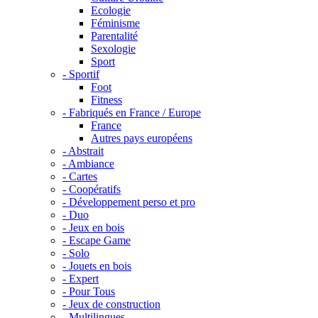
Ecologie
Féminisme
Parentalité
Sexologie
Sport
- Sportif
Foot
Fitness
- Fabriqués en France / Europe
France
Autres pays européens
- Abstrait
- Ambiance
- Cartes
- Coopératifs
- Développement perso et pro
- Duo
- Jeux en bois
- Escape Game
- Solo
- Jouets en bois
- Expert
- Pour Tous
- Jeux de construction
- Multilingues