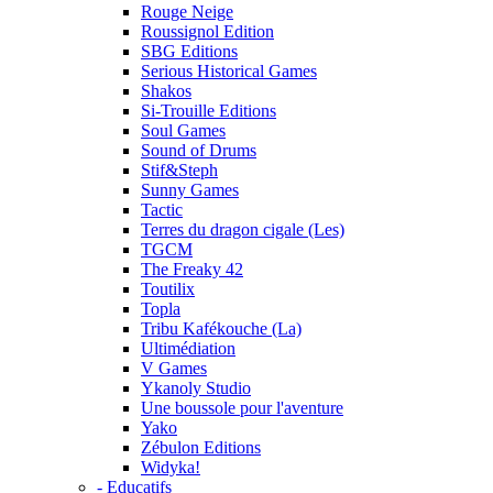
Rouge Neige
Roussignol Edition
SBG Editions
Serious Historical Games
Shakos
Si-Trouille Editions
Soul Games
Sound of Drums
Stif&Steph
Sunny Games
Tactic
Terres du dragon cigale (Les)
TGCM
The Freaky 42
Toutilix
Topla
Tribu Kafékouche (La)
Ultimédiation
V Games
Ykanoly Studio
Une boussole pour l'aventure
Yako
Zébulon Editions
Widyka!
- Educatifs