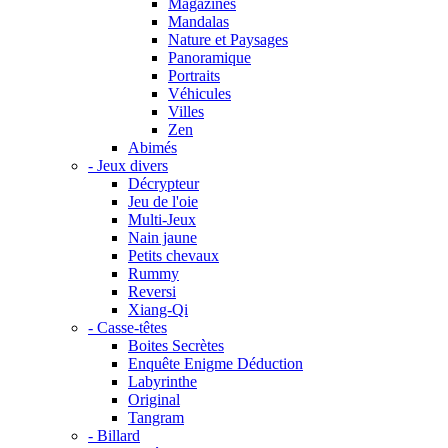
Magazines
Mandalas
Nature et Paysages
Panoramique
Portraits
Véhicules
Villes
Zen
Abimés
- Jeux divers
Décrypteur
Jeu de l'oie
Multi-Jeux
Nain jaune
Petits chevaux
Rummy
Reversi
Xiang-Qi
- Casse-têtes
Boites Secrètes
Enquête Enigme Déduction
Labyrinthe
Original
Tangram
- Billard