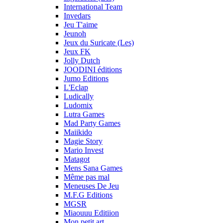
International Team
Invedars
Jeu T'aime
Jeunoh
Jeux du Suricate (Les)
Jeux FK
Jolly Dutch
JOODINI éditions
Jumo Editions
L'Eclap
Ludically
Ludomix
Lutra Games
Mad Party Games
Maiikido
Magie Story
Mario Invest
Matagot
Mens Sana Games
Même pas mal
Meneuses De Jeu
M.F.G Editions
MGSR
Miaouuu Editiion
Mon petit art