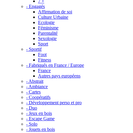
7 +
- Engagés
Affirmation de soi
Culture Urbaine
Ecologie
Féminisme
Parentalité
Sexologie
Sport
- Sportif
Foot
Fitness
- Fabriqués en France / Europe
France
Autres pays européens
- Abstrait
- Ambiance
- Cartes
- Coopératifs
- Développement perso et pro
- Duo
- Jeux en bois
- Escape Game
- Solo
- Jouets en bois