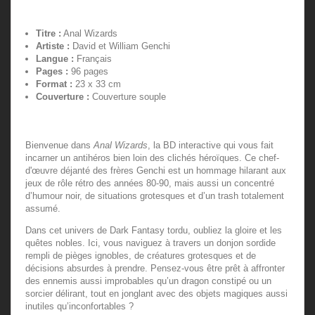
Titre :
Anal Wizards
Artiste :
David et William Genchi
Langue :
Français
Pages :
96 pages
Format :
23 x 33 cm
Couverture :
Couverture souple
Bienvenue dans
Anal Wizards
, la BD interactive qui vous fait
incarner un antihéros bien loin des clichés héroïques. Ce chef-
d'œuvre déjanté des frères Genchi est un hommage hilarant aux
jeux de rôle rétro des années 80-90, mais aussi un concentré
d’humour noir, de situations grotesques et d’un trash totalement
assumé.
Dans cet univers de Dark Fantasy tordu, oubliez la gloire et les
quêtes nobles. Ici, vous naviguez à travers un donjon sordide
rempli de pièges ignobles, de créatures grotesques et de
décisions absurdes à prendre. Pensez-vous être prêt à affronter
des ennemis aussi improbables qu’un dragon constipé ou un
sorcier délirant, tout en jonglant avec des objets magiques aussi
inutiles qu’inconfortables ?