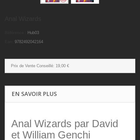
Anal Wizards
Référence :
Hub03
Ean:
9782492042164
Prix de Vente Conseillé:
19,00 €
EN SAVOIR PLUS
Anal Wizards par David
et William Genchi