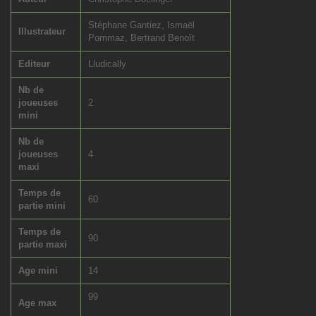
Stéphane Gantiez, Ismaël
Illustrateur
Pommaz, Bertrand Benoît
Editeur
Lludically
Nb de
joueuses
2
mini
Nb de
joueuses
4
maxi
Temps de
60
partie mini
Temps de
90
partie maxi
Age mini
14
99
Age max