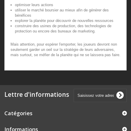
optimiser leurs actions
utiliser le marché boursier au mieux afin de générer des
bénéfices
explorer la planète pour découvrir de nouvelles ressources
construire des usines de production, des technologies de
protection ou encore des bureaux de marketing.
Mais attention, pour espérer l'emporter, les joueurs devront non
seulement garder un oeil sur la stratégie de leurs adversaires,
mais surtout, se méfier de la planète qui ne se laissera pas faire.
Lettre d'informations
Catégories
Informations