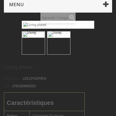
Jeux de société
Living planet
MENU
Agrandir l'image
Living planet
Référence :
LDCLP01FREN
Ean:
3760184940253
Caractéristiques
Auteur
Christophe Boelinger