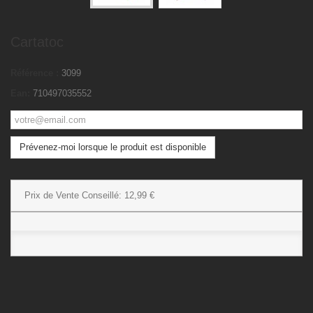
Cartatoc
Référence :
3099
Ean:
710497035552
Prévenez-moi lorsque le produit est disponible
Prix de Vente Conseillé:
12,99 €