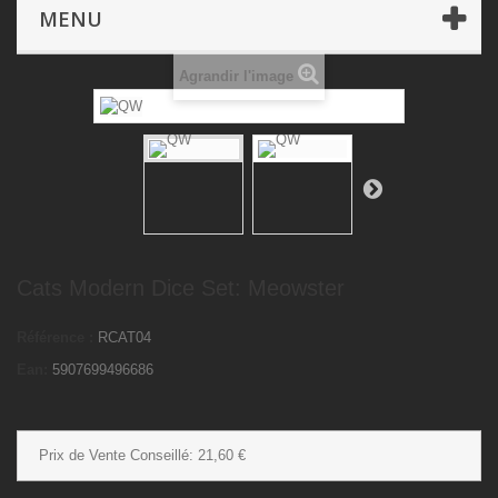
Dé & Accessoires
Cats Modern Dice Set: Meowster
MENU
Agrandir l'image
Cats Modern Dice Set: Meowster
Référence :
RCAT04
Ean:
5907699496686
Prix de Vente Conseillé:
21,60 €