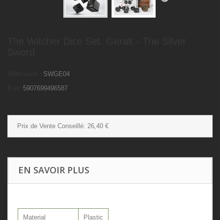
The Witcher Dice Set. Geralt - The Silver
Sword
Référence :
SWGE04
Ean:
5907699496587
Prix de Vente Conseillé:
26,40 €
EN SAVOIR PLUS
Material
Plastic