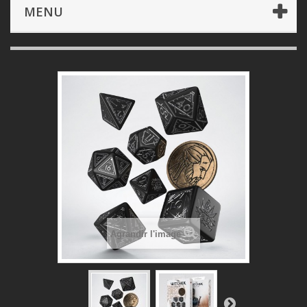
Dé & Accessoires
The Witcher Dice Set. Geralt - The
MENU
Silver Sword
Agrandir l'image