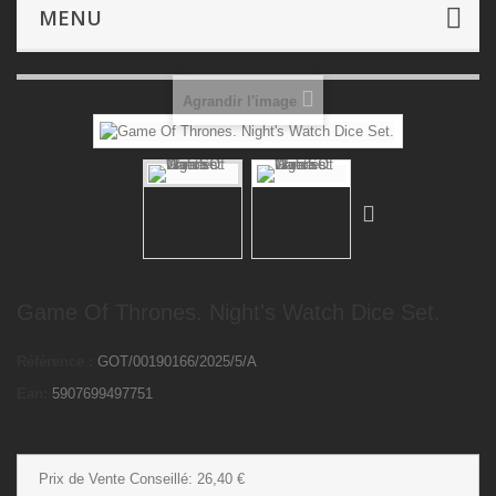
Dé & Accessoires
Game Of Thrones. Night's Watch
MENU
Dice Set.
Agrandir l'image
Game Of Thrones. Night's Watch Dice Set.
Référence :
GOT/00190166/2025/5/A
Ean:
5907699497751
Prix de Vente Conseillé:
26,40 €