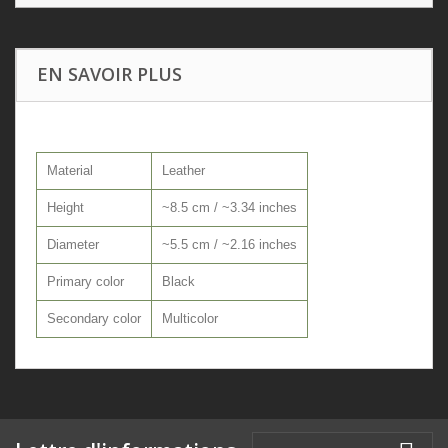
EN SAVOIR PLUS
Material
Leather
Height
~8.5 cm / ~3.34 inches
Diameter
~5.5 cm / ~2.16 inches
Primary color
Black
Secondary color
Multicolor