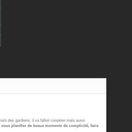
oirs des gardiens, il va falloir coopérer mais aussi
, vous planifier de beaux moments de complicité, faire