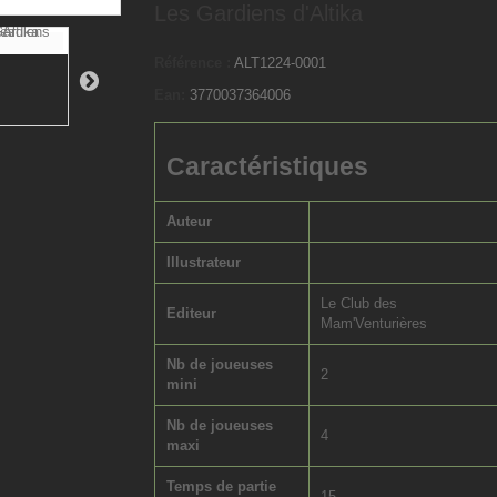
Les Gardiens d'Altika
Référence :
ALT1224-0001
Ean:
3770037364006
Caractéristiques
Auteur
Illustrateur
Le Club des
Editeur
Mam'Venturières
Nb de joueuses
2
mini
Nb de joueuses
4
maxi
Temps de partie
15