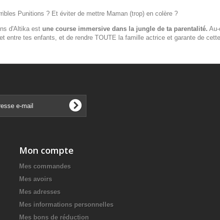
erribles Punitions ? Et éviter de mettre Maman (trop) en colère ?
ns d'Altika est
une course immersive dans la jungle de ta parentalité.
Au-d
 entre tes enfants, et de rendre TOUTE la famille actrice et garante de cette 
Mon compte
Mes commandes
Mes avoirs
Mes adresses
Mes informations personnelles
Mes bons de réduction