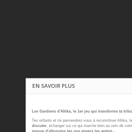
EN SAVOIR PLUS
Les Gardiens d'Altika, le 1er jeu qui transforme ta tribu
Tes enfants et toi parviendrez-vous à reconstituer Altika, l
discuter
, échanger sur ce qui marche bien au sein de votr
preuve d'altruisme les uns envers les autres...