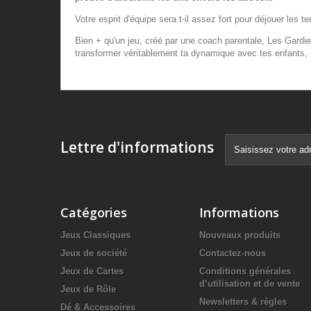
Votre esprit d'équipe sera t-il assez fort pour déjouer les t
Bien + qu'un jeu, créé par une coach parentale, Les Gardie
transformer véritablement ta dynamique avec tes enfants, et
Lettre d'informations
Catégories
Informations
Jeux Classiques
Nouveaux produits
Jeux de société
Contactez-nous
Jeux de Cartes
Conditions générales
d’utilisation et de vente
Jeux de Rôle
Newsletters & règles
Dé & Accessoires