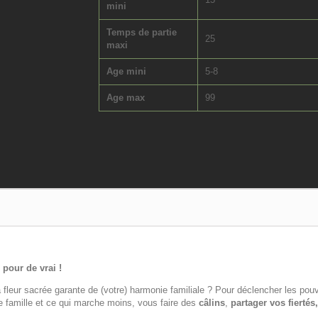
mini
Temps de partie
25
maxi
Age mini
5-8
Age max
99
 pour de vrai !
a fleur sacrée garante de (votre) harmonie familiale ? Pour déclencher les pouv
e famille et ce qui marche moins, vous faire des
câlins
,
partager vos fiertés