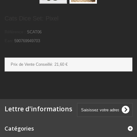
Cats Dice Set: Pixel
Référence :
SCAT06
Ean:
590769949703
Prix de Vente Conseillé:
21,60 €
Lettre d'informations
Catégories