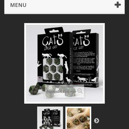
Dé & Accessoires
- Dés
Cats Dice Set: Pixel
MENU
Agrandir l'image