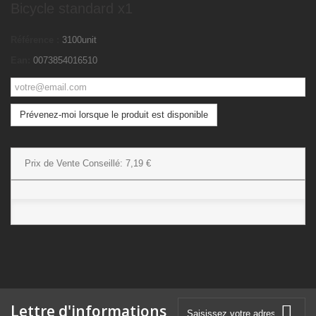
Bicycle standard x1
Référence :
3100unit
Ean:
0073854016510
Prévenez-moi lorsque le produit est disponible
Prix de Vente Conseillé:
7,19 €
Lettre d'informations