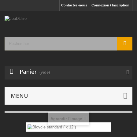
Contactez-nous
Connexion / Inscription
Panier
(vide)
Jeux de Cartes
- 54 cartes
Classiques
Bicycle
MENU
standard x1
Agrandir l'image